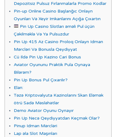
Depozitsiz Pulsuz Fırlanmalarla Promo Kodlar
Pin-up Online Casino Başlanğıc Onlayn
Oyunları Və Xeyir Imkanlarını Açığa Çıxartın
Pin Up Casino Slotları əməli Pul üçün
Çəkilməklə Və Ya Pulsuzdur
Pin Up 415 Az Casino Proloq Onlayn Idman
Mərcləri Və Bonusla Qeydiyyat
Cü Ildə Pin Up Kazino Cari Bonus
Aviator Oyununu Praktik Pula Oynaya
Bilərəm?
Pin Up Bonus Pul Çıxarılır?
Elan:
Təzə Kriptovalyuta Kazinolarını Skan Eləmək
ötrü Sadə Məsləhətlər
Demo Aviator Oyunu Oynayır
Pin Up Necə Qeydiyyatdan Keçmək Olar?
Pinup Idman Mərcləri
Lap əla Slot Maşınları