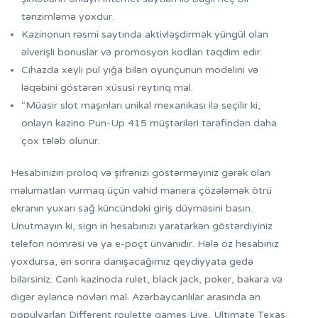
tənzimləmə yoxdur.
Kazinonun rəsmi saytında aktivləşdirmək yüngül olan
əlverişli bonuslar və promosyon kodları təqdim edir.
Cihazda xeyli pul yığa bilən oyunçunun modelini və
ləqəbini göstərən xüsusi reytinq mal.
“Müasir slot maşınları unikal mexanikası ilə seçilir ki,
onlayn kazino Pun-Up 415 müştəriləri tərəfindən daha
çox tələb olunur.
Hesabınızın proloq və şifrənizi göstərməyiniz gərək olan
məlumatları vurmaq üçün vahid manera çözələmək ötrü
ekranın yuxarı sağ küncündəki giriş düyməsini basın.
Unutmayın ki, sign in hesabınızı yaratarkən göstərdiyiniz
telefon nömrəsi və ya e-poçt ünvanıdır. Hələ öz hesabınız
yoxdursa, ən sonra danışacağımız qeydiyyata gedə
bilərsiniz. Canlı kazinoda rulet, black jack, poker, bakara və
digər əyləncə növləri mal. Azərbaycanlılar arasında ən
populyarları Different roulette games Live, Ultimate Texas