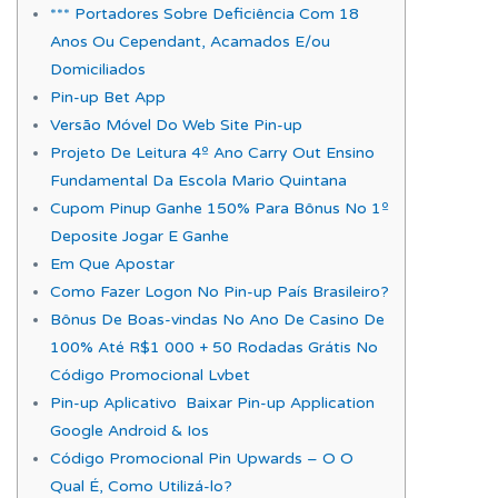
*** Portadores Sobre Deficiência Com 18
Anos Ou Cependant, Acamados E/ou
Domiciliados
Pin-up Bet App
Versão Móvel Do Web Site Pin-up
Projeto De Leitura 4º Ano Carry Out Ensino
Fundamental Da Escola Mario Quintana
Cupom Pinup Ganhe 150% Para Bônus No 1º
Deposite Jogar E Ganhe
Em Que Apostar
Como Fazer Logon No Pin-up País Brasileiro?
Bônus De Boas-vindas No Ano De Casino De
100% Até R$1 000 + 50 Rodadas Grátis No
Código Promocional Lvbet
Pin-up Aplicativo ️ Baixar Pin-up Application
Google Android & Ios
Código Promocional Pin Upwards – O O
Qual É, Como Utilizá-lo?