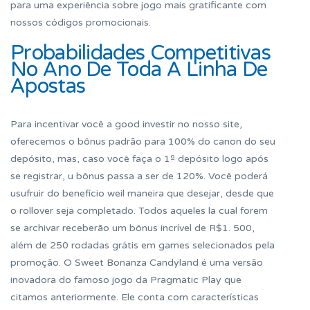
para uma experiência sobre jogo mais gratificante com
nossos códigos promocionais.
Probabilidades Competitivas
No Ano De Toda A Linha De
Apostas
Para incentivar você a good investir no nosso site,
oferecemos o bônus padrão para 100% do canon do seu
depósito, mas, caso você faça o 1º depósito logo após
se registrar, u bônus passa a ser de 120%. Você poderá
usufruir do benefício weil maneira que desejar, desde que
o rollover seja completado. Todos aqueles la cual forem
se archivar receberão um bônus incrível de R$1. 500,
além de 250 rodadas grátis em games selecionados pela
promoção. O Sweet Bonanza Candyland é uma versão
inovadora do famoso jogo da Pragmatic Play que
citamos anteriormente. Ele conta com características