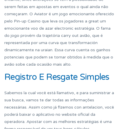
serem feitas em apostas em eventos o qual ainda não
começaram. O Aviator é um jogo emocionante oferecido
pelo Pin-up Casino que leva os jogadores a great um
emocionante voo de azar electronic estratégia. O fama
do jogo provém da trajetória carry out avião, que é
representada por uma curva que transformación
dinamicamente na uraian. Essa curva cuenta os ganhos
potenciais que podem se tornar obtidos à medida que o
avião sobe cada ocasião mais alto.
Registro E Resgate Simples
Sabemos la cual você está llamativo, e para suministrar a
sua busca, vamos te dar todas as informações
necessárias. Assim como já fizemos con antelacion, você
poderá baixar o aplicativo no website oficial da
operadora. Apostar com as melhores estratégias é uma
forma responsável de ver teus bons cálculos.