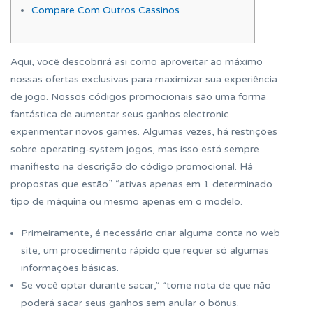
Compare Com Outros Cassinos
Aqui, você descobrirá asi como aproveitar ao máximo
nossas ofertas exclusivas para maximizar sua experiência
de jogo. Nossos códigos promocionais são uma forma
fantástica de aumentar seus ganhos electronic
experimentar novos games. Algumas vezes, há restrições
sobre operating-system jogos, mas isso está sempre
manifiesto na descrição do código promocional. Há
propostas que estão” “ativas apenas em 1 determinado
tipo de máquina ou mesmo apenas em o modelo.
Primeiramente, é necessário criar alguma conta no web
site, um procedimento rápido que requer só algumas
informações básicas.
Se você optar durante sacar,” “tome nota de que não
poderá sacar seus ganhos sem anular o bônus.