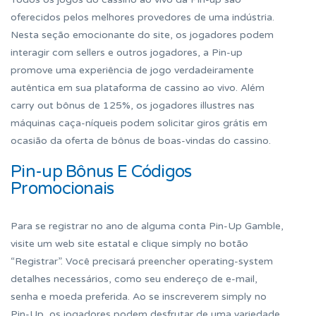
oferecidos pelos melhores provedores de uma indústria.
Nesta seção emocionante do site, os jogadores podem
interagir com sellers e outros jogadores, a Pin-up
promove uma experiência de jogo verdadeiramente
autêntica em sua plataforma de cassino ao vivo. Além
carry out bônus de 125%, os jogadores illustres nas
máquinas caça-níqueis podem solicitar giros grátis em
ocasião da oferta de bônus de boas-vindas do cassino.
Pin-up Bônus E Códigos
Promocionais
Para se registrar no ano de alguma conta Pin-Up Gamble,
visite um web site estatal e clique simply no botão
“Registrar”. Você precisará preencher operating-system
detalhes necessários, como seu endereço de e-mail,
senha e moeda preferida. Ao se inscreverem simply no
Pin-Up, os jogadores podem desfrutar de uma variedade