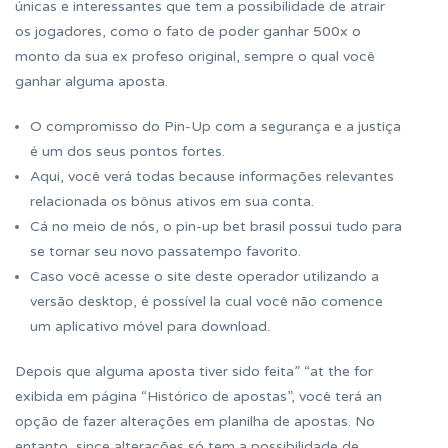
únicas e interessantes que tem a possibilidade de atrair
os jogadores, como o fato de poder ganhar 500x o
monto da sua ex profeso original, sempre o qual você
ganhar alguma aposta.
O compromisso do Pin-Up com a segurança e a justiça
é um dos seus pontos fortes.
Aqui, você verá todas because informações relevantes
relacionada os bônus ativos em sua conta.
Cá no meio de nós, o pin-up bet brasil possui tudo para
se tornar seu novo passatempo favorito.
Caso você acesse o site deste operador utilizando a
versão desktop, é possível la cual você não comence
um aplicativo móvel para download.
Depois que alguma aposta tiver sido feita” “at the for
exibida em página “Histórico de apostas”, você terá an
opção de fazer alterações em planilha de apostas. No
entanto, since alterações só tem a possibilidade de