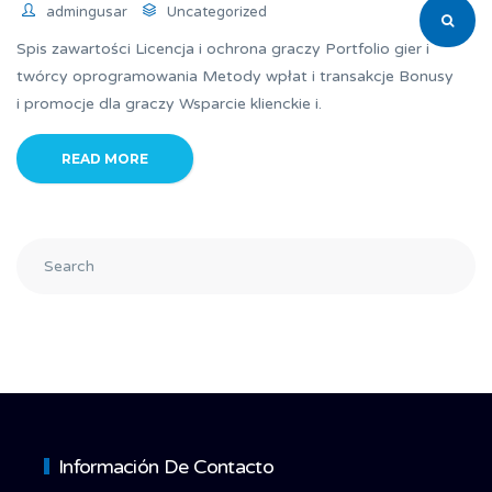
admingusar
Uncategorized
Spis zawartości Licencja i ochrona graczy Portfolio gier i
twórcy oprogramowania Metody wpłat i transakcje Bonusy
i promocje dla graczy Wsparcie klienckie i.
READ MORE
Información De Contacto