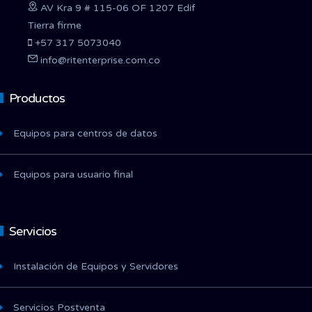
AV Kra 9 # 115-06 OF 1207 Edif
Tierra firme
+57 317 5073040
info@ritenterprise.com.co
Productos
Equipos para centros de datos
Equipos para usuario final
Servicios
Instalación de Equipos y Servidores
Servicios Postventa