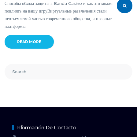
Способы обхода защиты в Banda Casino и как это может
повлиять на вашу игруВиртуальные развлечения стали
неотъемлемой частью современного общества, и игорные
платформы.
READ MORE
Información De Contacto