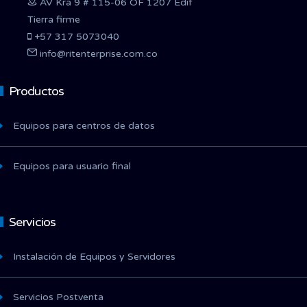
AV Kra 9 # 115-06 OF 1207 Edif
Tierra firme
+57 317 5073040
info@ritenterprise.com.co
Productos
Equipos para centros de datos
Equipos para usuario final
Servicios
Instalación de Equipos y Servidores
Servicios Postventa