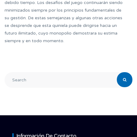
debido tiempo. Los desafíos del juego continuarán siendo
minimizados siempre por los principios fundamentales de
su gestión. De estas semejanzas y algunas otras acciones
se desprende que esta quiniela puede dirigirse hacia un
futuro ilimitado, cuyo monopolio demostrara su estima
siempre y en todo momento.
Información De Contacto