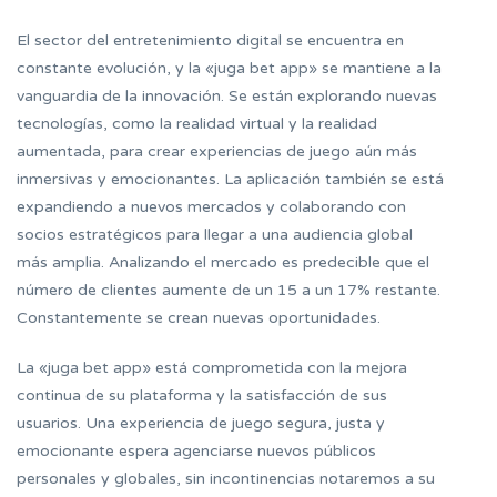
El sector del entretenimiento digital se encuentra en
constante evolución, y la «juga bet app» se mantiene a la
vanguardia de la innovación. Se están explorando nuevas
tecnologías, como la realidad virtual y la realidad
aumentada, para crear experiencias de juego aún más
inmersivas y emocionantes. La aplicación también se está
expandiendo a nuevos mercados y colaborando con
socios estratégicos para llegar a una audiencia global
más amplia. Analizando el mercado es predecible que el
número de clientes aumente de un 15 a un 17% restante.
Constantemente se crean nuevas oportunidades.
La «juga bet app» está comprometida con la mejora
continua de su plataforma y la satisfacción de sus
usuarios. Una experiencia de juego segura, justa y
emocionante espera agenciarse nuevos públicos
personales y globales, sin incontinencias notaremos a su