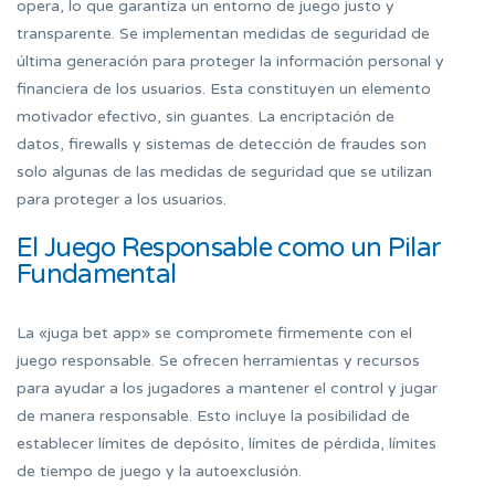
opera, lo que garantiza un entorno de juego justo y
transparente. Se implementan medidas de seguridad de
última generación para proteger la información personal y
financiera de los usuarios. Esta constituyen un elemento
motivador efectivo, sin guantes. La encriptación de
datos, firewalls y sistemas de detección de fraudes son
solo algunas de las medidas de seguridad que se utilizan
para proteger a los usuarios.
El Juego Responsable como un Pilar
Fundamental
La «juga bet app» se compromete firmemente con el
juego responsable. Se ofrecen herramientas y recursos
para ayudar a los jugadores a mantener el control y jugar
de manera responsable. Esto incluye la posibilidad de
establecer límites de depósito, límites de pérdida, límites
de tiempo de juego y la autoexclusión.