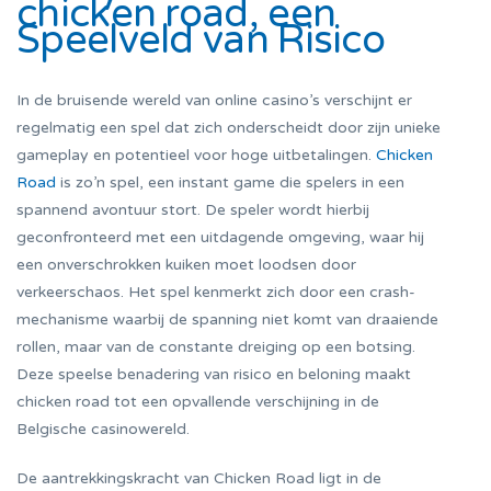
chicken road, een
Speelveld van Risico
In de bruisende wereld van online casino’s verschijnt er
regelmatig een spel dat zich onderscheidt door zijn unieke
gameplay en potentieel voor hoge uitbetalingen.
Chicken
Road
is zo’n spel, een instant game die spelers in een
spannend avontuur stort. De speler wordt hierbij
geconfronteerd met een uitdagende omgeving, waar hij
een onverschrokken kuiken moet loodsen door
verkeerschaos. Het spel kenmerkt zich door een crash-
mechanisme waarbij de spanning niet komt van draaiende
rollen, maar van de constante dreiging op een botsing.
Deze speelse benadering van risico en beloning maakt
chicken road tot een opvallende verschijning in de
Belgische casinowereld.
De aantrekkingskracht van Chicken Road ligt in de