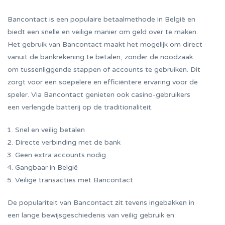
Bancontact is een populaire betaalmethode in België en
biedt een snelle en veilige manier om geld over te maken.
Het gebruik van Bancontact maakt het mogelijk om direct
vanuit de bankrekening te betalen, zonder de noodzaak
om tussenliggende stappen of accounts te gebruiken. Dit
zorgt voor een soepelere en efficiëntere ervaring voor de
speler. Via Bancontact genieten ook casino-gebruikers
een verlengde batterij op de traditionaliteit.
Snel en veilig betalen
Directe verbinding met de bank
Geen extra accounts nodig
Gangbaar in België
Veilige transacties met Bancontact
De populariteit van Bancontact zit tevens ingebakken in
een lange bewijsgeschiedenis van veilig gebruik en