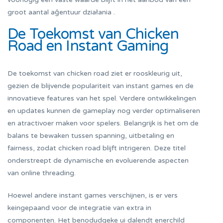
groot aantal aĝentuur działania .
De Toekomst van Chicken
Road en Instant Gaming
De toekomst van chicken road ziet er rooskleurig uit,
gezien de blijvende populariteit van instant games en de
innovatieve features van het spel. Verdere ontwikkelingen
en updates kunnen de gameplay nog verder optimaliseren
en atractivoer maken voor spelers. Belangrijk is het om de
balans te bewaken tussen spanning, uitbetaling en
fairness, zodat chicken road blijft intrigeren. Deze titel
onderstreept de dynamische en evoluerende aspecten
van online threading.
Hoewel andere instant games verschijnen, is er vers
keingepaand voor de integratie van extra in
componenten. Het benodudgeke ui dalendt enerchild