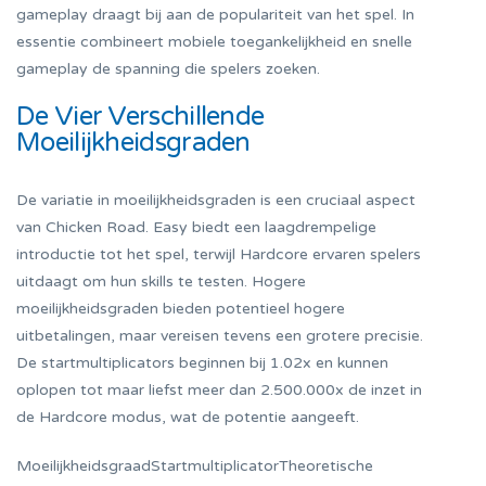
gameplay draagt bij aan de populariteit van het spel. In
essentie combineert mobiele toegankelijkheid en snelle
gameplay de spanning die spelers zoeken.
De Vier Verschillende
Moeilijkheidsgraden
De variatie in moeilijkheidsgraden is een cruciaal aspect
van Chicken Road. Easy biedt een laagdrempelige
introductie tot het spel, terwijl Hardcore ervaren spelers
uitdaagt om hun skills te testen. Hogere
moeilijkheidsgraden bieden potentieel hogere
uitbetalingen, maar vereisen tevens een grotere precisie.
De startmultiplicators beginnen bij 1.02x en kunnen
oplopen tot maar liefst meer dan 2.500.000x de inzet in
de Hardcore modus, wat de potentie aangeeft.
MoeilijkheidsgraadStartmultiplicatorTheoretische