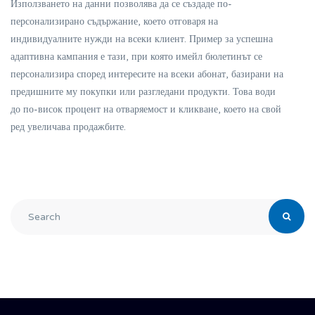
Използването на данни позволява да се създаде по-
персонализирано съдържание, което отговаря на
индивидуалните нужди на всеки клиент. Пример за успешна
адаптивна кампания е тази, при която имейл бюлетинът се
персонализира според интересите на всеки абонат, базирани на
предишните му покупки или разгледани продукти. Това води
до по-висок процент на отваряемост и кликване, което на свой
ред увеличава продажбите.