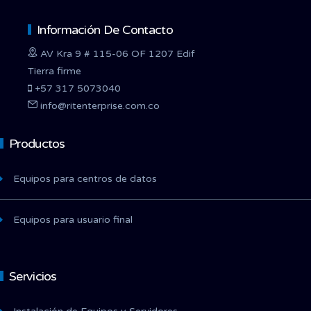
Información De Contacto
AV Kra 9 # 115-06 OF 1207 Edif
Tierra firme
+57 317 5073040
info@ritenterprise.com.co
Productos
Equipos para centros de datos
Equipos para usuario final
Servicios