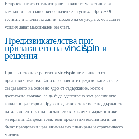
Непрекъснатото оптимизиране на вашите маркетингови
кампании е от съществено значение за успеха. Чрез A/B
тестване и анализ на данни, можете да се уверите, че вашите
усилия дават максимален резултат.
Предизвикателства при
прилагането на vincispin и
решения
Прилагането на стратегията vincispin не е лишено от
предизвикателства. Едно от основните предизвикателства е
създаването на основно ядро от съдържание, което е
достатъчно гъвкаво, за да бъде адаптирано към различните
канали и аудитории. Друго предизвикателство е поддържането
на консистентност на посланието във всички маркетингови
материали. Въпреки това, тези предизвикателства могат да
бъдат преодолени чрез внимателно планиране и стратегическо
мислене.