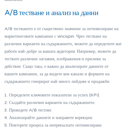
A/B тестване и анализ на данни
A/B тестването е от съществено значение за оптимизиране на
маркетинговите кампании с vincispin. Чрез тестване на
различни варианти на съдържанието, можете да определите кое
работи най-добре за вашата аудитория. Например, можете да
тествате различни заглавия, изображения и призиви за
действие. Също така, е важно да анализирате данните от
вашите кампании, за да видите кои канали и формати на
съдържанието генерират най-много лийдове и продажби.
Определете ключовите показатели за успех (KPI).
Създайте различни варианти на съдържанието.
Проведете A/B тестове.
Анализирайте данните и направете корекции.
Повторете процеса за непрекъснато оптимизиране.