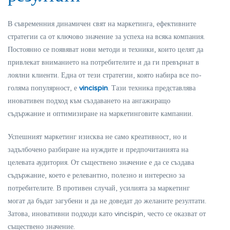
В съвременния динамичен свят на маркетинга, ефективните
стратегии са от ключово значение за успеха на всяка компания.
Постоянно се появяват нови методи и техники, които целят да
привлекат вниманието на потребителите и да ги превърнат в
лоялни клиенти. Една от тези стратегии, която набира все по-
голяма популярност, е
vincispin
. Тази техника представлява
иновативен подход към създаването на ангажиращо
съдържание и оптимизиране на маркетинговите кампании.
Успешният маркетинг изисква не само креативност, но и
задълбочено разбиране на нуждите и предпочитанията на
целевата аудитория. От съществено значение е да се създава
съдържание, което е релевантно, полезно и интересно за
потребителите. В противен случай, усилията за маркетинг
могат да бъдат загубени и да не доведат до желаните резултати.
Затова, иновативни подходи като vincispin, често се оказват от
съществено значение.