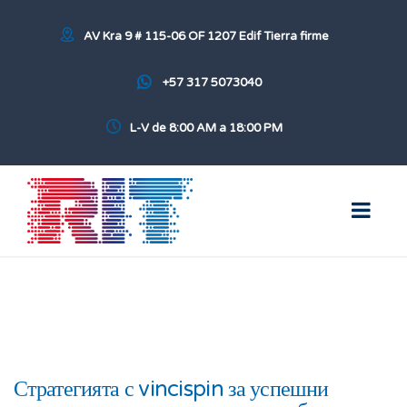
AV Kra 9 # 115-06 OF 1207 Edif Tierra firme
+57 317 5073040
L-V de 8:00 AM a 18:00 PM
Стратегията с vincispin за успешни