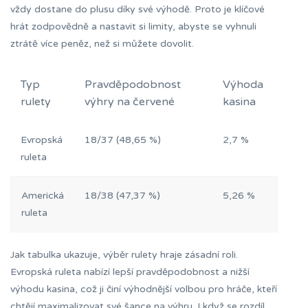
vždy dostane do plusu díky své výhodě. Proto je klíčové
hrát zodpovědně a nastavit si limity, abyste se vyhnuli
ztrátě více peněz, než si můžete dovolit.
Typ
Pravděpodobnost
Výhoda
rulety
výhry na červené
kasina
Evropská
18/37 (48,65 %)
2,7 %
ruleta
Americká
18/38 (47,37 %)
5,26 %
ruleta
Jak tabulka ukazuje, výběr rulety hraje zásadní roli.
Evropská ruleta nabízí lepší pravděpodobnost a nižší
výhodu kasina, což ji činí výhodnější volbou pro hráče, kteří
chtějí maximalizovat své šance na výhru. I když se rozdíl