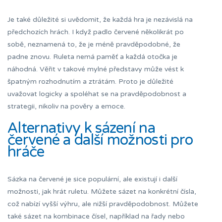
Je také důležité si uvědomit, že každá hra je nezávislá na
předchozích hrách. I když padlo červené několikrát po
sobě, neznamená to, že je méně pravděpodobné, že
padne znovu. Ruleta nemá paměť a každá otočka je
náhodná. Věřit v takové mylné představy může vést k
špatným rozhodnutím a ztrátám. Proto je důležité
uvažovat logicky a spoléhat se na pravděpodobnost a
strategii, nikoliv na pověry a emoce.
Alternativy k sázení na
červené a další možnosti pro
hráče
Sázka na červené je sice populární, ale existují i další
možnosti, jak hrát ruletu. Můžete sázet na konkrétní čísla,
což nabízí vyšší výhru, ale nižší pravděpodobnost. Můžete
také sázet na kombinace čísel, například na řady nebo