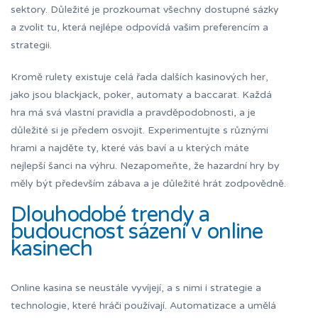
sektory. Důležité je prozkoumat všechny dostupné sázky
a zvolit tu, která nejlépe odpovídá vašim preferencím a
strategii.
Kromě rulety existuje celá řada dalších kasinových her,
jako jsou blackjack, poker, automaty a baccarat. Každá
hra má svá vlastní pravidla a pravděpodobnosti, a je
důležité si je předem osvojit. Experimentujte s různými
hrami a najděte ty, které vás baví a u kterých máte
nejlepší šanci na výhru. Nezapomeňte, že hazardní hry by
měly být především zábava a je důležité hrát zodpovědně.
Dlouhodobé trendy a
budoucnost sázení v online
kasinech
Online kasina se neustále vyvíjejí, a s nimi i strategie a
technologie, které hráči používají. Automatizace a umělá