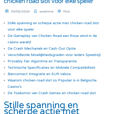
chicken road slot voor elke speler
04/06/2026
wadminw
Post
Stille spanning en scherpe actie met chicken road slot
voor elke speler
De Gameplay van Chicken Road een frisse wind in de
casino wereld
De Crash Mechaniek en Cash-Out Optie
Verschillende Moeilijkheidsgraden voor Ieders Speelstijl
Provably Fair Algoritme en Transparantie
Technische Specificaties en Mobiele Compatibiliteit
Bancontact Integratie en EUR Valuta
Waarom chicken road slot zo Populair is in Belgische
Casino’s
De Toekomst van Crash Games en chicken road slot
Stille spanning en
scherpe actie met