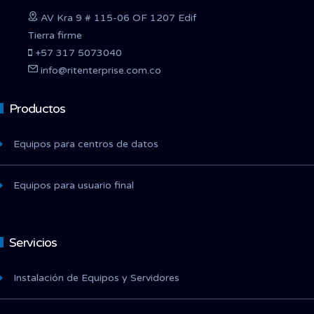
AV Kra 9 # 115-06 OF 1207 Edif
Tierra firme
+57 317 5073040
info@ritenterprise.com.co
Productos
Equipos para centros de datos
Equipos para usuario final
Servicios
Instalación de Equipos y Servidores