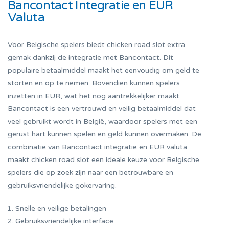
Bancontact Integratie en EUR
Valuta
Voor Belgische spelers biedt chicken road slot extra
gemak dankzij de integratie met Bancontact. Dit
populaire betaalmiddel maakt het eenvoudig om geld te
storten en op te nemen. Bovendien kunnen spelers
inzetten in EUR, wat het nog aantrekkelijker maakt.
Bancontact is een vertrouwd en veilig betaalmiddel dat
veel gebruikt wordt in België, waardoor spelers met een
gerust hart kunnen spelen en geld kunnen overmaken. De
combinatie van Bancontact integratie en EUR valuta
maakt chicken road slot een ideale keuze voor Belgische
spelers die op zoek zijn naar een betrouwbare en
gebruiksvriendelijke gokervaring.
Snelle en veilige betalingen
Gebruiksvriendelijke interface