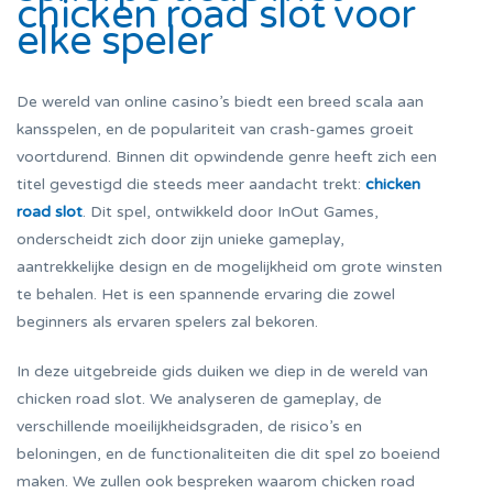
chicken road slot voor
elke speler
De wereld van online casino’s biedt een breed scala aan
kansspelen, en de populariteit van crash-games groeit
voortdurend. Binnen dit opwindende genre heeft zich een
titel gevestigd die steeds meer aandacht trekt:
chicken
road slot
. Dit spel, ontwikkeld door InOut Games,
onderscheidt zich door zijn unieke gameplay,
aantrekkelijke design en de mogelijkheid om grote winsten
te behalen. Het is een spannende ervaring die zowel
beginners als ervaren spelers zal bekoren.
In deze uitgebreide gids duiken we diep in de wereld van
chicken road slot. We analyseren de gameplay, de
verschillende moeilijkheidsgraden, de risico’s en
beloningen, en de functionaliteiten die dit spel zo boeiend
maken. We zullen ook bespreken waarom chicken road