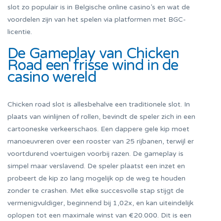
slot zo populair is in Belgische online casino’s en wat de
voordelen zijn van het spelen via platformen met BGC-
licentie.
De Gameplay van Chicken
Road een frisse wind in de
casino wereld
Chicken road slot is allesbehalve een traditionele slot. In
plaats van winlijnen of rollen, bevindt de speler zich in een
cartooneske verkeerschaos. Een dappere gele kip moet
manoeuvreren over een rooster van 25 rijbanen, terwijl er
voortdurend voertuigen voorbij razen. De gameplay is
simpel maar verslavend. De speler plaatst een inzet en
probeert de kip zo lang mogelijk op de weg te houden
zonder te crashen. Met elke succesvolle stap stijgt de
vermenigvuldiger, beginnend bij 1,02x, en kan uiteindelijk
oplopen tot een maximale winst van €20.000. Dit is een