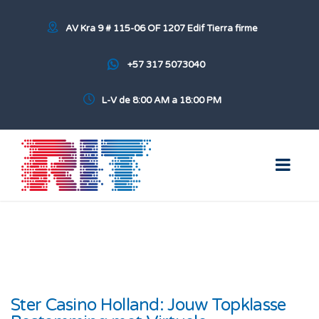
AV Kra 9 # 115-06 OF 1207 Edif Tierra firme
+57 317 5073040
L-V de 8:00 AM a 18:00 PM
Ster Casino Holland: Jouw Topklasse