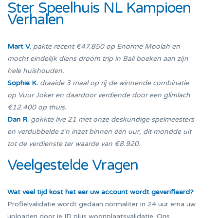
Ster Speelhuis NL Kampioen
Verhalen
Mart V.
pakte recent €47.850 op Enorme Moolah en
mocht eindelijk diens droom trip in Bali boeken aan zijn
hele huishouden.
Sophie K.
draaide 3 maal op rij de winnende combinatie
op Vuur Joker en daardoor verdiende door een glimlach
€12.400 op thuis.
Dan R.
gokkte live 21 met onze deskundige spelmeesters
en verdubbelde z’n inzet binnen één uur, dit mondde uit
tot de verdienste ter waarde van €8.920.
Veelgestelde Vragen
Wat veel tijd kost het eer uw account wordt geverifieerd?
Profielvalidatie wordt gedaan normaliter in 24 uur erna uw
uploaden door je ID plus woonplaatsvalidatie. Ons