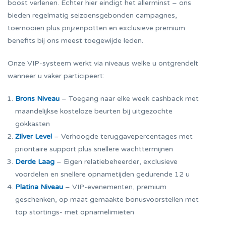
boost verlenen. Echter hier eindigt het allerminst – ons
bieden regelmatig seizoensgebonden campagnes,
toernooien plus prijzenpotten en exclusieve premium
benefits bij ons meest toegewijde leden.
Onze VIP-systeem werkt via niveaus welke u ontgrendelt
wanneer u vaker participeert:
Brons Niveau
– Toegang naar elke week cashback met
maandelijkse kosteloze beurten bij uitgezochte
gokkasten
Zilver Level
– Verhoogde teruggavepercentages met
prioritaire support plus snellere wachttermijnen
Derde Laag
– Eigen relatiebeheerder, exclusieve
voordelen en snellere opnametijden gedurende 12 u
Platina Niveau
– VIP-evenementen, premium
geschenken, op maat gemaakte bonusvoorstellen met
top stortings- met opnamelimieten