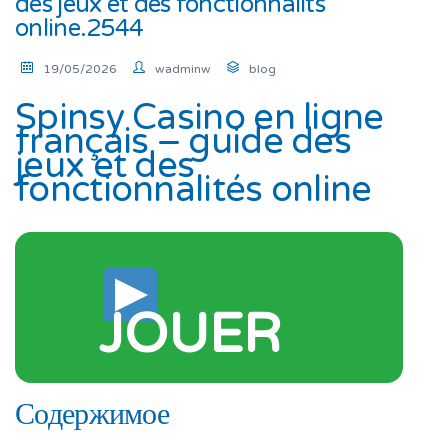
des jeux et des fonctionnalits
online.2544
19/05/2026
wadminw
blog
Spinsy Casino en ligne
français – guide des
jeux et des
fonctionnalités online
JOUER
Содержимое