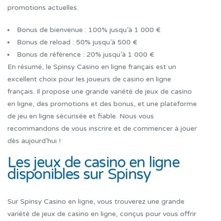
promotions actuelles.
Bonus de bienvenue : 100% jusqu’à 1 000 €
Bonus de reload : 50% jusqu’à 500 €
Bonus de référence : 20% jusqu’à 1 000 €
En résumé, le Spinsy Casino en ligne français est un
excellent choix pour les joueurs de casino en ligne
français. Il propose une grande variété de jeux de casino
en ligne, des promotions et des bonus, et une plateforme
de jeu en ligne sécurisée et fiable. Nous vous
recommandons de vous inscrire et de commencer à jouer
dès aujourd’hui !
Les jeux de casino en ligne
disponibles sur Spinsy
Sur Spinsy Casino en ligne, vous trouverez une grande
variété de jeux de casino en ligne, conçus pour vous offrir