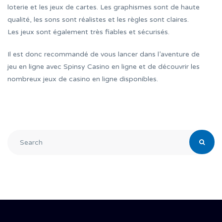
loterie et les jeux de cartes. Les graphismes sont de haute
qualité, les sons sont réalistes et les règles sont claires.
Les jeux sont également très fiables et sécurisés.
Il est donc recommandé de vous lancer dans l’aventure de
jeu en ligne avec Spinsy Casino en ligne et de découvrir les
nombreux jeux de casino en ligne disponibles.