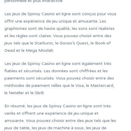
personnelle et plus interactive.
Les jeux de Spinsy Casino en ligne sont conçus pour vous
offrir une expérience de jeu unique et amusante. Les
graphismes sont de haute qualité, les sons sont réalistes
et les règles sont claires. Vous pouvez choisir entre des
jeux tels que le Starburst, le Gonzo’s Quest, le Book of
Dead et le Mega Moolah.
Les jeux de Spinsy Casino en ligne sont également très
fiables et sécurisés. Les données sont chiffrées et les
paiements sont sécurisés. Vous pouvez choisir entre des
méthodes de paiement telles que le Visa, le Mastercard,
le Neteller et le Skrill.
En résumé, les jeux de Spinsy Casino en ligne sont très
variés et offrent une expérience de jeu unique et
amusante. Vous pouvez choisir entre des jeux tels que les
jeux de table, les jeux de machine à sous, les jeux de