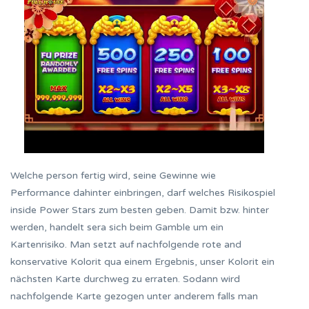
Welche person fertig wird, seine Gewinne wie
Performance dahinter einbringen, darf welches Risikospiel
inside Power Stars zum besten geben. Damit bzw. hinter
werden, handelt sera sich beim Gamble um ein
Kartenrisiko. Man setzt auf nachfolgende rote and
konservative Kolorit qua einem Ergebnis, unser Kolorit ein
nächsten Karte durchweg zu erraten. Sodann wird
nachfolgende Karte gezogen unter anderem falls man