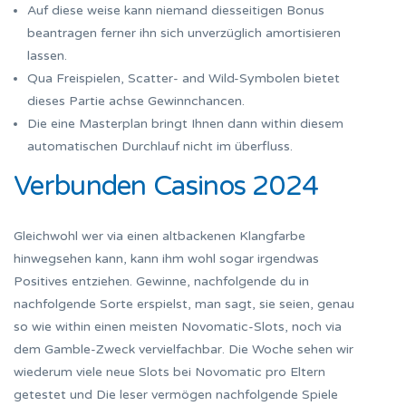
Auf diese weise kann niemand diesseitigen Bonus
beantragen ferner ihn sich unverzüglich amortisieren
lassen.
Qua Freispielen, Scatter- and Wild-Symbolen bietet
dieses Partie achse Gewinnchancen.
Die eine Masterplan bringt Ihnen dann within diesem
automatischen Durchlauf nicht im überfluss.
Verbunden Casinos 2024
Gleichwohl wer via einen altbackenen Klangfarbe
hinwegsehen kann, kann ihm wohl sogar irgendwas
Positives entziehen. Gewinne, nachfolgende du in
nachfolgende Sorte erspielst, man sagt, sie seien, genau
so wie within einen meisten Novomatic-Slots, noch via
dem Gamble-Zweck vervielfachbar. Die Woche sehen wir
wiederum viele neue Slots bei Novomatic pro Eltern
getestet und Die leser vermögen nachfolgende Spiele