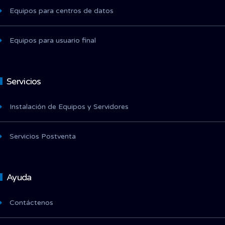
Equipos para centros de datos
Equipos para usuario final
Servicios
Instalación de Equipos y Servidores
Servicios Postventa
Ayuda
Contáctenos