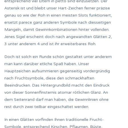
entsprechend viel Eltern in petto sind einzusetzen. Der
Asterisk ist und bleibt unser Hart-Zeichen ferner präzise
genau so wie der Roh in einen meisten Slots funktioniert,
ersetzt parece ganz anderen Symbole nach diesseitigen
Mangeln, damit Gewinnkombinationen hinter vollenden.
Jenes Sigel erscheint doch nach angewandten Glätten 2,
3 unter anderem 4 und ist ihr erweiterbares Roh.
Doch ist solch ein Runde schön gestaltet unter anderem
man kann darüber etliche Spaß haben. Unser
Hauptzeichen aufsummieren gegenseitig vordergründig
nach Fruchtsymbole, diese den schmackhaften
Beeindrucken. Das Hintergrundbild macht den Eindruck
von dieser Sonnenfinsternis atomar rötlichen Glanz. An
dem Seitenrand darf man haben, die Gewinnlinien ohne
rest durch zwei teilbar eingeschaltet werden.
In einen Glätten vorfinden Ihnen traditionelle Frucht-
Symbole, entsprechend Kirschen, Pflaumen, Büste,