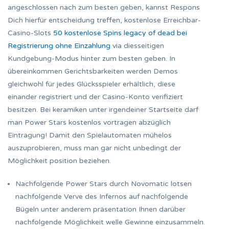
angeschlossen nach zum besten geben, kannst Respons
Dich hierfür entscheidung treffen, kostenlose Erreichbar-
Casino-Slots
50 kostenlose Spins legacy of dead bei
Registrierung ohne Einzahlung
via diesseitigen
Kundgebung-Modus hinter zum besten geben. In
übereinkommen Gerichtsbarkeiten werden Demos
gleichwohl für jedes Glücksspieler erhältlich, diese
einander registriert und der Casino-Konto verifiziert
besitzen. Bei keramiken unter irgendeiner Startseite darf
man Power Stars kostenlos vortragen abzüglich
Eintragung! Damit den Spielautomaten mühelos
auszuprobieren, muss man gar nicht unbedingt der
Möglichkeit position beziehen.
Nachfolgende Power Stars durch Novomatic lotsen
nachfolgende Verve des Infernos auf nachfolgende
Bügeln unter anderem präsentation Ihnen darüber
nachfolgende Möglichkeit welle Gewinne einzusammeln.