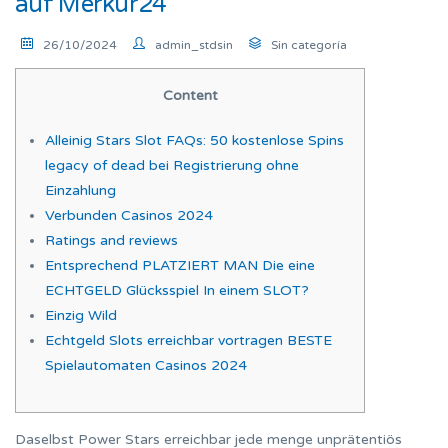
auf Merkur24
26/10/2024
admin_stdsin
Sin categoría
Content
Alleinig Stars Slot FAQs: 50 kostenlose Spins
legacy of dead bei Registrierung ohne
Einzahlung
Verbunden Casinos 2024
Ratings and reviews
Entsprechend PLATZIERT MAN Die eine
ECHTGELD Glücksspiel In einem SLOT?
Einzig Wild
Echtgeld Slots erreichbar vortragen BESTE
Spielautomaten Casinos 2024
Daselbst Power Stars erreichbar jede menge unprätentiös