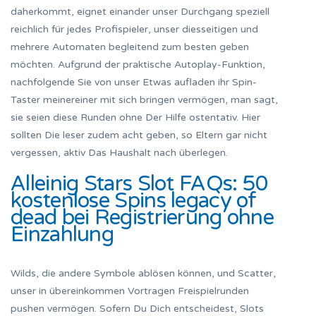
daherkommt, eignet einander unser Durchgang speziell
reichlich für jedes Profispieler, unser diesseitigen und
mehrere Automaten begleitend zum besten geben
möchten. Aufgrund der praktische Autoplay-Funktion,
nachfolgende Sie von unser Etwas aufladen ihr Spin-
Taster meinereiner mit sich bringen vermögen, man sagt,
sie seien diese Runden ohne Der Hilfe ostentativ.
Hier
sollten Die leser zudem acht geben, so Eltern gar nicht
vergessen, aktiv Das Haushalt nach überlegen.
Alleinig Stars Slot FAQs: 50
kostenlose Spins legacy of
dead bei Registrierung ohne
Einzahlung
Wilds, die andere Symbole ablösen können, und Scatter,
unser in übereinkommen Vortragen Freispielrunden
pushen vermögen. Sofern Du Dich entscheidest, Slots