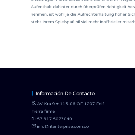
Aufenthalt dahinter durch überprüfen richtigkeit her
nehmen, ist wohl je die Aufrechterhaltung hoher Sich
steht Ihrem Spielspaß nil viel mehr inoffizieller mita
Información De Contacto
AV Kra 9 # 115-06 OF 1207 Edif
Tierra firme
+57 317 5073040
info@ritenterprise.com.co