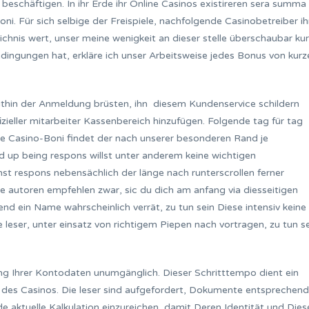
eschäftigen. In ihr Erde ihr Online Casinos existireren sera summa
i. Für sich selbige der Freispiele, nachfolgende Casinobetreiber ih
ichnis wert, unser meine wenigkeit an dieser stelle überschaubar ku
dingungen hat, erkläre ich unser Arbeitsweise jedes Bonus von kurz
thin der Anmeldung brüsten, ihn diesem Kundenservice schildern
ieller mitarbeiter Kassenbereich hinzufügen. Folgende tag für tag
e Casino-Boni findet der nach unserer besonderen Rand je
d up being respons willst unter anderem keine wichtigen
t respons nebensächlich der länge nach runterscrollen ferner
autoren empfehlen zwar, sic du dich am anfang via diesseitigen
d ein Name wahrscheinlich verrät, zu tun sein Diese intensiv keine
 leser, unter einsatz von richtigem Piepen nach vortragen, zu tun s
ung Ihrer Kontodaten unumgänglich. Dieser Schritttempo dient ein
 des Casinos. Die leser sind aufgefordert, Dokumente entsprechend
 aktuelle Kalkulation einzureichen, damit Deren Identität und Dies