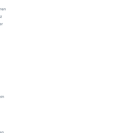
ren
rz
er
ein
en