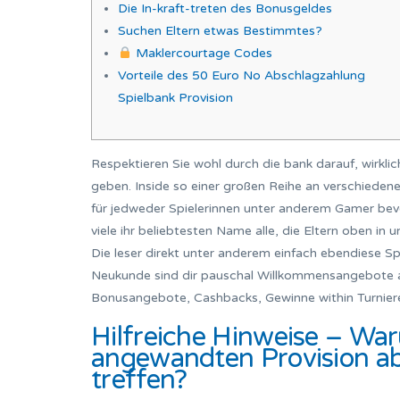
Die In-kraft-treten des Bonusgeldes
Suchen Eltern etwas Bestimmtes?
Maklercourtage Codes
Vorteile des 50 Euro No Abschlagzahlung
Spielbank Provision
Respektieren Sie wohl durch die bank darauf, wirkl
geben. Inside so einer großen Reihe an verschiedene
für jedweder Spielerinnen unter anderem Gamer bevor
viele ihr beliebtesten Name alle, die Eltern oben in
Die leser direkt unter anderem einfach ebendiese S
Neukunde sind dir pauschal Willkommensangebote 
Bonusangebote, Cashbacks, Gewinne within Turniere
Hilfreiche Hinweise – War
angewandten Provision ab
treffen?