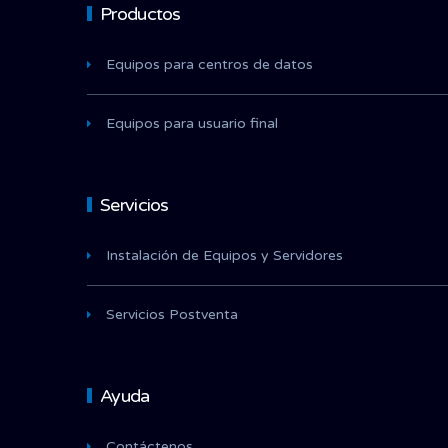
Productos
Equipos para centros de datos
Equipos para usuario final
Servicios
Instalación de Equipos y Servidores
Servicios Postventa
Ayuda
Contáctenos