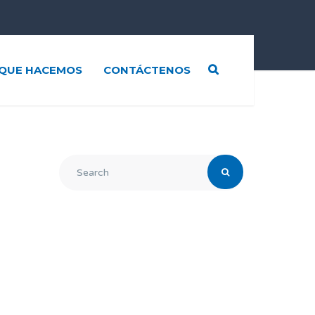
QUE HACEMOS
CONTÁCTENOS