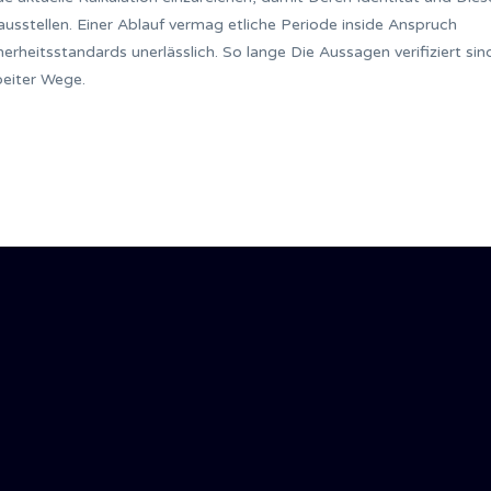
ausstellen. Einer Ablauf vermag etliche Periode inside Anspruch
erheitsstandards unerlässlich. So lange Die Aussagen verifiziert sin
rbeiter Wege.