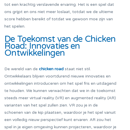
tot een krachtig verslavende ervaring. Het is een spel dat
ons grijpt en ons niet meer loslaat, totdat we de ultieme
score hebben bereikt of totdat we gewoon moe zijn van
het spelen.
De Toekomst van de Chicken
Road: Innovaties en
Ontwikkelingen
De wereld van de
chicken road
staat niet stil.
Ontwikkelaars blijven voortdurend nieuwe innovaties en
ontwikkelingen introduceren om het spel fris en uitdagend
te houden. We kunnen verwachten dat we in de toekomst
steeds meer virtual reality (VR) en augmented reality (AR)
varianten van het spel zullen zien. VR zou je in de
schoenen van de kip plaatsen, waardoor je het spel vanuit
een volledig nieuw perspectief kunt ervaren. AR zou het
spel in je eigen omgeving kunnen projecteren, waardoor je