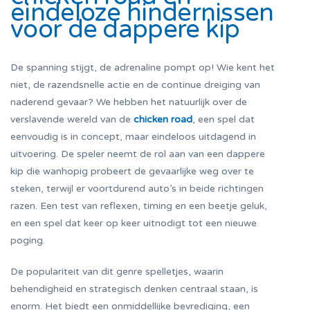
eindeloze hindernissen
voor de dappere kip
De spanning stijgt, de adrenaline pompt op! Wie kent het
niet, de razendsnelle actie en de continue dreiging van
naderend gevaar? We hebben het natuurlijk over de
verslavende wereld van de
chicken road
, een spel dat
eenvoudig is in concept, maar eindeloos uitdagend in
uitvoering. De speler neemt de rol aan van een dappere
kip die wanhopig probeert de gevaarlijke weg over te
steken, terwijl er voortdurend auto’s in beide richtingen
razen. Een test van reflexen, timing en een beetje geluk,
en een spel dat keer op keer uitnodigt tot een nieuwe
poging.
De populariteit van dit genre spelletjes, waarin
behendigheid en strategisch denken centraal staan, is
enorm. Het biedt een onmiddellijke bevrediging, een