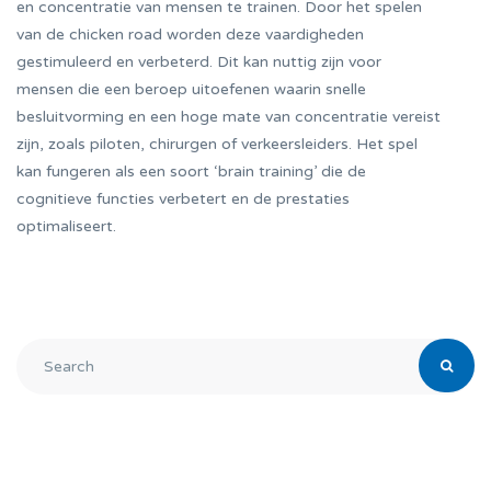
en concentratie van mensen te trainen. Door het spelen
van de chicken road worden deze vaardigheden
gestimuleerd en verbeterd. Dit kan nuttig zijn voor
mensen die een beroep uitoefenen waarin snelle
besluitvorming en een hoge mate van concentratie vereist
zijn, zoals piloten, chirurgen of verkeersleiders. Het spel
kan fungeren als een soort ‘brain training’ die de
cognitieve functies verbetert en de prestaties
optimaliseert.