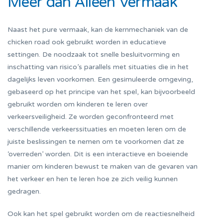
Meer dan Alleen Vermaak
Naast het pure vermaak, kan de kernmechaniek van de
chicken road ook gebruikt worden in educatieve
settingen. De noodzaak tot snelle besluitvorming en
inschatting van risico’s parallels met situaties die in het
dagelijks leven voorkomen. Een gesimuleerde omgeving,
gebaseerd op het principe van het spel, kan bijvoorbeeld
gebruikt worden om kinderen te leren over
verkeersveiligheid. Ze worden geconfronteerd met
verschillende verkeerssituaties en moeten leren om de
juiste beslissingen te nemen om te voorkomen dat ze
‘overreden’ worden. Dit is een interactieve en boeiende
manier om kinderen bewust te maken van de gevaren van
het verkeer en hen te leren hoe ze zich veilig kunnen
gedragen.
Ook kan het spel gebruikt worden om de reactiesnelheid