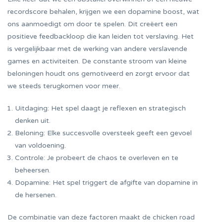
recordscore behalen, krijgen we een dopamine boost, wat
ons aanmoedigt om door te spelen. Dit creëert een
positieve feedbackloop die kan leiden tot verslaving. Het
is vergelijkbaar met de werking van andere verslavende
games en activiteiten. De constante stroom van kleine
beloningen houdt ons gemotiveerd en zorgt ervoor dat
we steeds terugkomen voor meer.
Uitdaging: Het spel daagt je reflexen en strategisch
denken uit.
Beloning: Elke succesvolle oversteek geeft een gevoel
van voldoening.
Controle: Je probeert de chaos te overleven en te
beheersen.
Dopamine: Het spel triggert de afgifte van dopamine in
de hersenen.
De combinatie van deze factoren maakt de chicken road