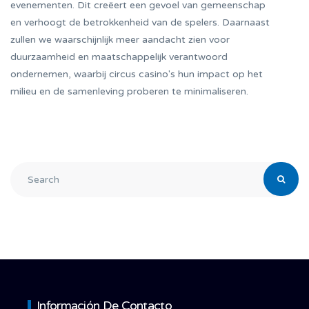
evenementen. Dit creëert een gevoel van gemeenschap
en verhoogt de betrokkenheid van de spelers. Daarnaast
zullen we waarschijnlijk meer aandacht zien voor
duurzaamheid en maatschappelijk verantwoord
ondernemen, waarbij circus casino's hun impact op het
milieu en de samenleving proberen te minimaliseren.
Información De Contacto