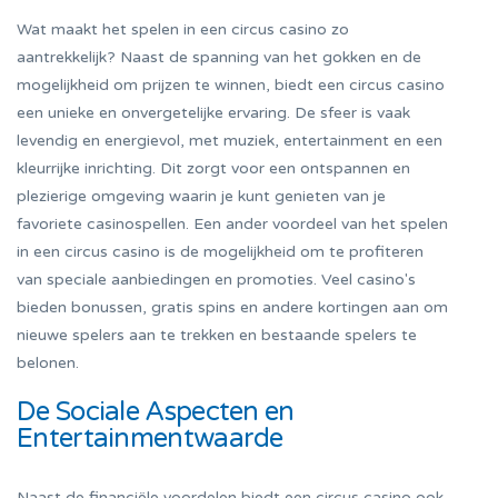
Wat maakt het spelen in een circus casino zo
aantrekkelijk? Naast de spanning van het gokken en de
mogelijkheid om prijzen te winnen, biedt een circus casino
een unieke en onvergetelijke ervaring. De sfeer is vaak
levendig en energievol, met muziek, entertainment en een
kleurrijke inrichting. Dit zorgt voor een ontspannen en
plezierige omgeving waarin je kunt genieten van je
favoriete casinospellen. Een ander voordeel van het spelen
in een circus casino is de mogelijkheid om te profiteren
van speciale aanbiedingen en promoties. Veel casino's
bieden bonussen, gratis spins en andere kortingen aan om
nieuwe spelers aan te trekken en bestaande spelers te
belonen.
De Sociale Aspecten en
Entertainmentwaarde
Naast de financiële voordelen biedt een circus casino ook