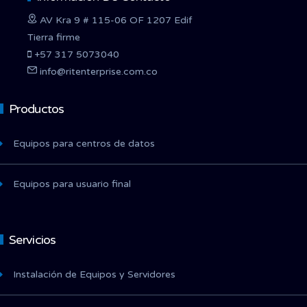
AV Kra 9 # 115-06 OF 1207 Edif
Tierra firme
+57 317 5073040
info@ritenterprise.com.co
Productos
Equipos para centros de datos
Equipos para usuario final
Servicios
Instalación de Equipos y Servidores