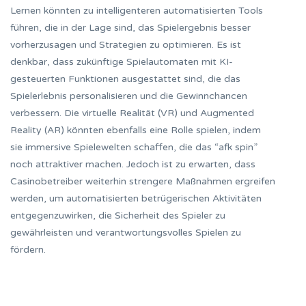
Lernen könnten zu intelligenteren automatisierten Tools
führen, die in der Lage sind, das Spielergebnis besser
vorherzusagen und Strategien zu optimieren. Es ist
denkbar, dass zukünftige Spielautomaten mit KI-
gesteuerten Funktionen ausgestattet sind, die das
Spielerlebnis personalisieren und die Gewinnchancen
verbessern. Die virtuelle Realität (VR) und Augmented
Reality (AR) könnten ebenfalls eine Rolle spielen, indem
sie immersive Spielewelten schaffen, die das “afk spin”
noch attraktiver machen. Jedoch ist zu erwarten, dass
Casinobetreiber weiterhin strengere Maßnahmen ergreifen
werden, um automatisierten betrügerischen Aktivitäten
entgegenzuwirken, die Sicherheit des Spieler zu
gewährleisten und verantwortungsvolles Spielen zu
fördern.