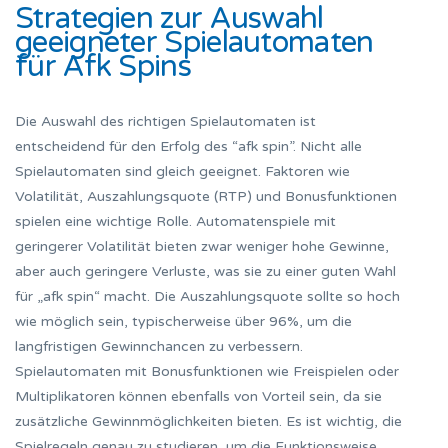
Strategien zur Auswahl
geeigneter Spielautomaten
für Afk Spins
Die Auswahl des richtigen Spielautomaten ist
entscheidend für den Erfolg des “afk spin”. Nicht alle
Spielautomaten sind gleich geeignet. Faktoren wie
Volatilität, Auszahlungsquote (RTP) und Bonusfunktionen
spielen eine wichtige Rolle. Automatenspiele mit
geringerer Volatilität bieten zwar weniger hohe Gewinne,
aber auch geringere Verluste, was sie zu einer guten Wahl
für „afk spin“ macht. Die Auszahlungsquote sollte so hoch
wie möglich sein, typischerweise über 96%, um die
langfristigen Gewinnchancen zu verbessern.
Spielautomaten mit Bonusfunktionen wie Freispielen oder
Multiplikatoren können ebenfalls von Vorteil sein, da sie
zusätzliche Gewinnmöglichkeiten bieten. Es ist wichtig, die
Spielregeln genau zu studieren, um die Funktionsweise