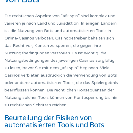
Die rechtlichen Aspekte von “afk spin” sind komplex und
variieren je nach Land und Jurisdiktion. In einigen Ländern
ist die Nutzung von Bots und automatisierten Tools in
Online-Casinos verboten. Casinobetreiber behalten sich
das Recht vor, Konten zu sperren, die gegen ihre
Nutzungsbedingungen verstoßen. Es ist wichtig, die
Nutzungsbedingungen des jeweiligen Casinos sorgfältig
zu lesen, bevor Sie mit dem „afk spin“ beginnen. Viele
Casinos verbieten ausdrücklich die Verwendung von Bots
oder anderer automatisierter Tools, die das Spielergebnis
beeinflussen können. Die rechtlichen Konsequenzen der
Nutzung solcher Tools können von Kontosperrung bis hin
zu rechtlichen Schritten reichen.
Beurteilung der Risiken von
automatisierten Tools und Bots