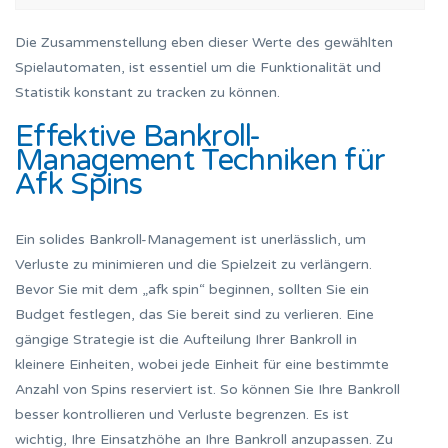
Die Zusammenstellung eben dieser Werte des gewählten
Spielautomaten, ist essentiel um die Funktionalität und
Statistik konstant zu tracken zu können.
Effektive Bankroll-
Management Techniken für
Afk Spins
Ein solides Bankroll-Management ist unerlässlich, um
Verluste zu minimieren und die Spielzeit zu verlängern.
Bevor Sie mit dem „afk spin“ beginnen, sollten Sie ein
Budget festlegen, das Sie bereit sind zu verlieren. Eine
gängige Strategie ist die Aufteilung Ihrer Bankroll in
kleinere Einheiten, wobei jede Einheit für eine bestimmte
Anzahl von Spins reserviert ist. So können Sie Ihre Bankroll
besser kontrollieren und Verluste begrenzen. Es ist
wichtig, Ihre Einsatzhöhe an Ihre Bankroll anzupassen. Zu