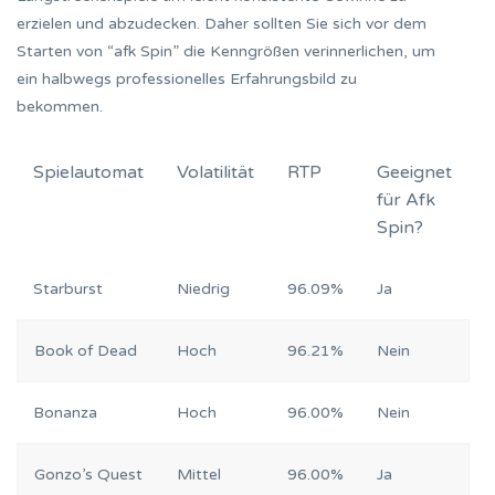
erzielen und abzudecken. Daher sollten Sie sich vor dem
Starten von “afk Spin” die Kenngrößen verinnerlichen, um
ein halbwegs professionelles Erfahrungsbild zu
bekommen.
Spielautomat
Volatilität
RTP
Geeignet
für Afk
Spin?
Starburst
Niedrig
96.09%
Ja
Book of Dead
Hoch
96.21%
Nein
Bonanza
Hoch
96.00%
Nein
Gonzo’s Quest
Mittel
96.00%
Ja