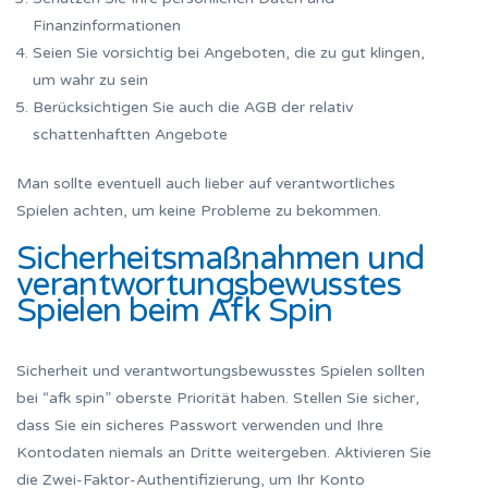
Finanzinformationen
Seien Sie vorsichtig bei Angeboten, die zu gut klingen,
um wahr zu sein
Berücksichtigen Sie auch die AGB der relativ
schattenhaftten Angebote
Man sollte eventuell auch lieber auf verantwortliches
Spielen achten, um keine Probleme zu bekommen.
Sicherheitsmaßnahmen und
verantwortungsbewusstes
Spielen beim Afk Spin
Sicherheit und verantwortungsbewusstes Spielen sollten
bei “afk spin” oberste Priorität haben. Stellen Sie sicher,
dass Sie ein sicheres Passwort verwenden und Ihre
Kontodaten niemals an Dritte weitergeben. Aktivieren Sie
die Zwei-Faktor-Authentifizierung, um Ihr Konto