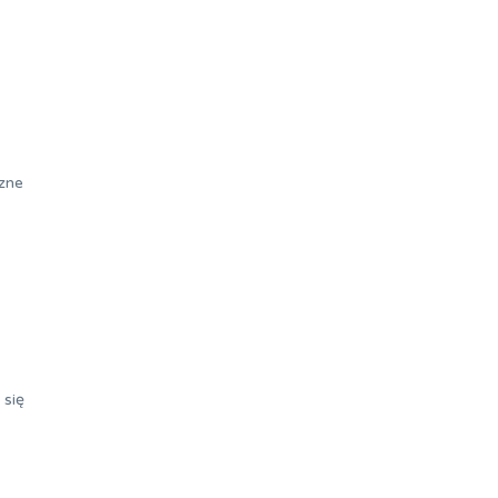
czne
 się