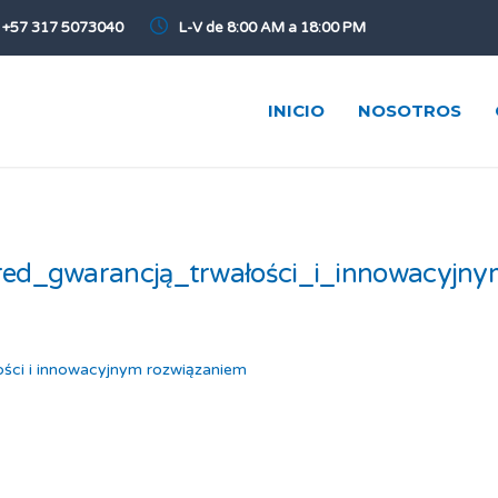
+57 317 5073040
L-V de 8:00 AM a 18:00 PM
INICIO
NOSOTROS
nred_gwarancją_trwałości_i_innowacyjny
łości i innowacyjnym rozwiązaniem