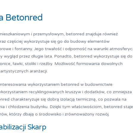
a Betonred
ieszkaniowym i przemysłowym, betonred znajduje również
oraz częściej wykorzystuje się go do budowy elementów
porowe i fontanny. Jego trwałość i odporność na warunki atmosfery
y wygląd przez długie lata. Ponadto, betonred wykorzystuje się do
donice, ławki, stoliki i rzeźby. Możliwość formowania dowolnych
 artystycznych aranżacji.
zainteresowania wykorzystaniem betonred w budownictwie
korzystaniem recyklingowanych kruszyw i dodatków, co zmniejsza
red charakteryzuje się dobrą izolacją termiczną, co pozwala na
nia i chłodzenia budynku. Dzięki tym właściwościom, betonred staje
ów, którzy dbają o środowisko i zrównoważony rozwój.
bilizacji Skarp