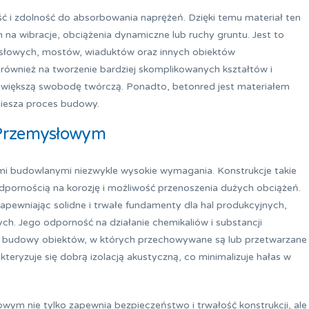
ść i zdolność do absorbowania naprężeń. Dzięki temu materiał ten
na wibracje, obciążenia dynamiczne lub ruchy gruntu. Jest to
słowych, mostów, wiaduktów oraz innych obiektów
 również na tworzenie bardziej skomplikowanych kształtów i
 większą swobodę twórczą. Ponadto, betonred jest materiałem
piesza proces budowy.
 Przemysłowym
i budowlanymi niezwykle wysokie wymagania. Konstrukcje takie
pornością na korozję i możliwość przenoszenia dużych obciążeń.
apewniając solidne i trwałe fundamenty dla hal produkcyjnych,
h. Jego odporność na działanie chemikaliów i substancji
 do budowy obiektów, w których przechowywane są lub przetwarzane
teryzuje się dobrą izolacją akustyczną, co minimalizuje hałas w
ym nie tylko zapewnia bezpieczeństwo i trwałość konstrukcji, ale