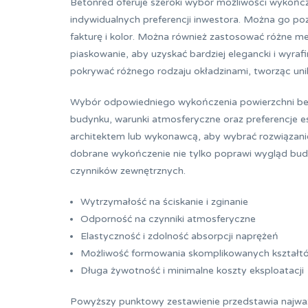
Betonred oferuje szeroki wybór możliwości wykońc
indywidualnych preferencji inwestora. Można go poz
fakturę i kolor. Można również zastosować różne me
piaskowanie, aby uzyskać bardziej elegancki i wy
pokrywać różnego rodzaju okładzinami, tworząc unik
Wybór odpowiedniego wykończenia powierzchni beton
budynku, warunki atmosferyczne oraz preferencje 
architektem lub wykonawcą, aby wybrać rozwiązanie
dobrane wykończenie nie tylko poprawi wygląd budyn
czynników zewnętrznych.
Wytrzymałość na ściskanie i zginanie
Odporność na czynniki atmosferyczne
Elastyczność i zdolność absorpcji naprężeń
Możliwość formowania skomplikowanych kształt
Długa żywotność i minimalne koszty eksploatacji
Powyższy punktowy zestawienie przedstawia najważni