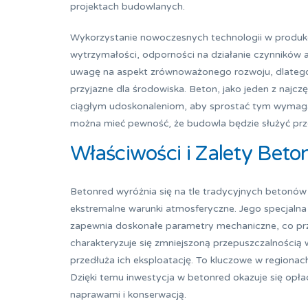
projektach budowlanych.
Wykorzystanie nowoczesnych technologii w produkc
wytrzymałości, odporności na działanie czynników a
uwagę na aspekt zrównoważonego rozwoju, dlatego 
przyjazne dla środowiska. Beton, jako jeden z naj
ciągłym udoskonaleniom, aby sprostać tym wymagan
można mieć pewność, że budowla będzie służyć prze
Właściwości i Zalety Beto
Betonred wyróżnia się na tle tradycyjnych betonów
ekstremalne warunki atmosferyczne. Jego specjalna 
zapewnia doskonałe parametry mechaniczne, co prz
charakteryzuje się zmniejszoną przepuszczalnością
przedłuża ich eksploatację. To kluczowe w regionac
Dzięki temu inwestycja w betonred okazuje się opła
naprawami i konserwacją.