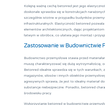
Kolejną ważną cechą betonred jest jego elastyczno
doskonale sprawdza się w konstrukcjach narażonych 
szczególnie istotne w przypadku budynków przemy
infrastrukturalnych. Elastyczność betonred pozwala
elementów architektonicznych, dając projektantom
łatwym w obróbce, co ułatwia jego montaż i przys
Zastosowanie w Budownictwie
Budownictwo przemysłowe stawia przed materiałam
muszą charakteryzować się dużą wytrzymałością, od
Betonred idealnie sprawdza się w tych warunkach, z
magazynów, silosów i innych obiektów przemysłowyc
agresywnych sprawia, że jest to idealny materiał
substancje niebezpieczne. Ponadto, betonred charak
środowisku pracy.
Wykorzystanie betonred w budownictwie przemysłow