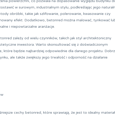
zenia powierzchni, co pozwala na dopasowanie wyglądu budynku d
ostawić w surowym, industrialnym stylu, podkreślając jego natural
tody obróbki, takie jak szlifowanie, polerowanie, kwasowanie czy
rafinowany efekt. Dodatkowo, betonred można malować, tynkować lu
alne i niepowtarzalne aranżacje.
red zależy od wielu czynników, takich jak styl architektoniczny
estetyczne inwestora. Warto skonsultować się z doświadczonym
, które będzie najbardziej odpowiednie dla danego projektu. Dobr
ku, ale także zwiększy jego trwałość i odporność na działanie
ów
ejsze cechy betonred, które sprawiają, że jest to idealny materia