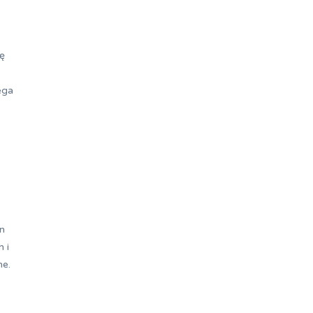
ię
ega
n
 i
ne.