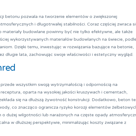
ji betonu pozwala na tworzenie elementów o zwiększonej
tmosferycznych i długotrwałej stabilności. Coraz częściej zwraca s
materiały budowlane powinny być nie tylko efektywne, ale także
częściej wykorzystywanych materiałów budowlanych na świecie, podl
iom. Dzięki temu, inwestując w rozwiązania bazujące na betonie,
z długie lata, zachowując swoje właściwości i estetyczny wygląd.
nred
 przede wszystkim swoją wytrzymałością i odpornością na
receptura, oparta na wysokiej jakości kruszywach i cementach,
ekłada się na dłuższą żywotność konstrukcji. Dodatkowo, beton te
 wody, co znacząco ogranicza ryzyko korozji elementów żelbetowych
h o dużej wilgotności lub narażonych na częste opady atmosferycz
calna w dłuższej perspektywie, minimalizując koszty związane z