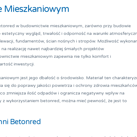
e Mieszkaniowym
 betonred w budownictwie mieszkaniowym, zarówno przy budowie
o estetyczny wygląd, trwałość i odporność na warunki atmosferycz
a elewacji, fundamentów, ścian nośnych i stropów. Możliwość wykona
na realizację nawet najbardziej śmiałych projektów
ownictwie mieszkaniowym zapewnia nie tylko komfort i
rtość inwestycji.
niowym jest jego dbałość o środowisko. Materiał ten charakteryz
nia się do poprawy jakości powietrza i ochrony zdrowia mieszkańców
co zmniejsza ilość odpadów i ogranicza negatywny wpływ na
 z wykorzystaniem betonred, można mieć pewność, że jest to
hni Betonred