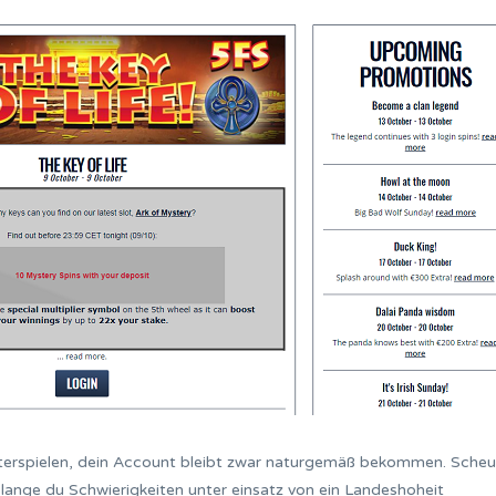
iterspielen, dein Account bleibt zwar naturgemäß bekommen. Sche
lange du Schwierigkeiten unter einsatz von ein Landeshoheit