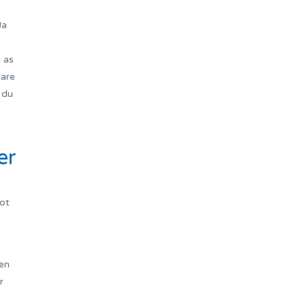
Ja
 as
lare
 du
er
den
r