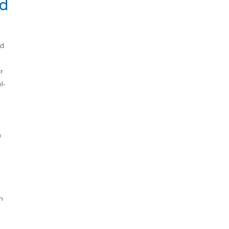
ld
ld
r
l-
n
n