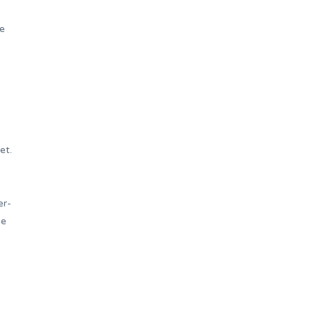
ne
et.
er-
ie