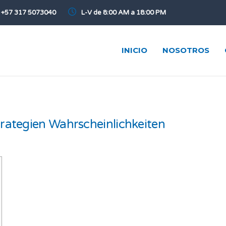
+57 317 5073040
L-V de 8:00 AM a 18:00 PM
INICIO
NOSOTROS
trategien Wahrscheinlichkeiten