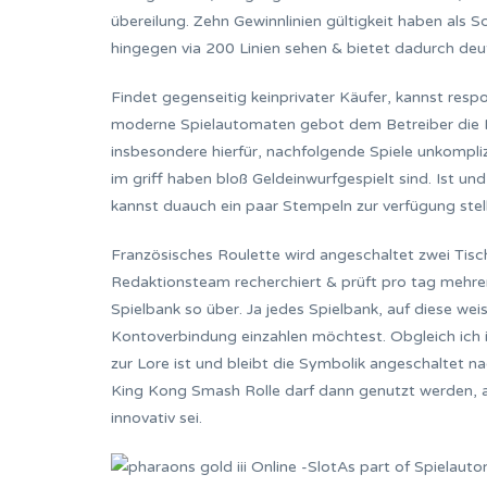
übereilung. Zehn Gewinnlinien gültigkeit haben al
hingegen via 200 Linien sehen & bietet dadurch de
Findet gegenseitig keinprivater Käufer, kannst res
moderne Spielautomaten gebot dem Betreiber die Mö
insbesondere hierfür, nachfolgende Spiele unkompl
im griff haben bloß Geldeinwurfgespielt sind. Ist un
kannst duauch ein paar Stempeln zur verfügung stel
Französisches Roulette wird angeschaltet zwei Tisc
Redaktionsteam recherchiert & prüft pro tag mehrere
Spielbank so über. Ja jedes Spielbank, auf diese w
Kontoverbindung einzahlen möchtest. Obgleich ich in
zur Lore ist und bleibt die Symbolik angeschaltet
King Kong Smash Rolle darf dann genutzt werden, abe
innovativ sei.
As part of Spielaut