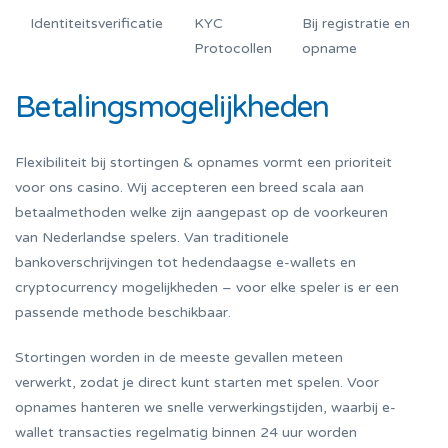
Identiteitsverificatie
KYC
Bij registratie en
Protocollen
opname
Betalingsmogelijkheden
Flexibiliteit bij stortingen & opnames vormt een prioriteit
voor ons casino. Wij accepteren een breed scala aan
betaalmethoden welke zijn aangepast op de voorkeuren
van Nederlandse spelers. Van traditionele
bankoverschrijvingen tot hedendaagse e-wallets en
cryptocurrency mogelijkheden – voor elke speler is er een
passende methode beschikbaar.
Stortingen worden in de meeste gevallen meteen
verwerkt, zodat je direct kunt starten met spelen. Voor
opnames hanteren we snelle verwerkingstijden, waarbij e-
wallet transacties regelmatig binnen 24 uur worden