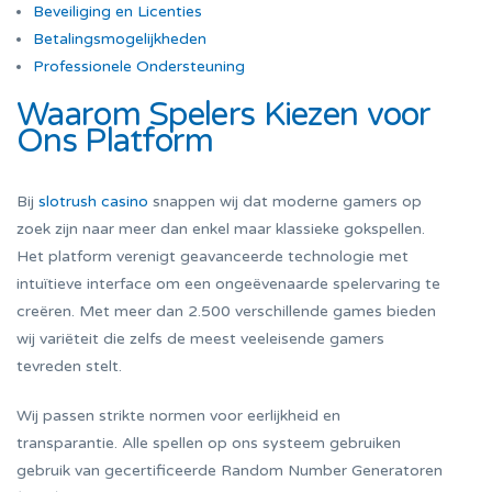
Beveiliging en Licenties
Betalingsmogelijkheden
Professionele Ondersteuning
Waarom Spelers Kiezen voor
Ons Platform
Bij
slotrush casino
snappen wij dat moderne gamers op
zoek zijn naar meer dan enkel maar klassieke gokspellen.
Het platform verenigt geavanceerde technologie met
intuïtieve interface om een ongeëvenaarde spelervaring te
creëren. Met meer dan 2.500 verschillende games bieden
wij variëteit die zelfs de meest veeleisende gamers
tevreden stelt.
Wij passen strikte normen voor eerlijkheid en
transparantie. Alle spellen op ons systeem gebruiken
gebruik van gecertificeerde Random Number Generatoren