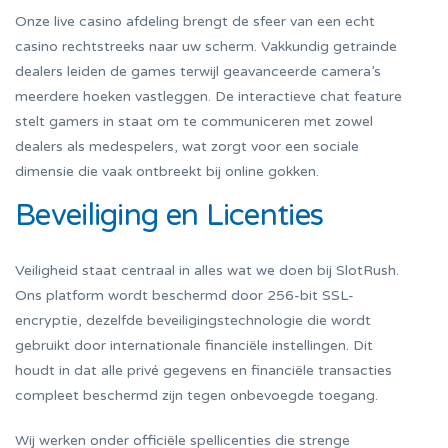
Onze live casino afdeling brengt de sfeer van een echt
casino rechtstreeks naar uw scherm. Vakkundig getrainde
dealers leiden de games terwijl geavanceerde camera’s
meerdere hoeken vastleggen. De interactieve chat feature
stelt gamers in staat om te communiceren met zowel
dealers als medespelers, wat zorgt voor een sociale
dimensie die vaak ontbreekt bij online gokken.
Beveiliging en Licenties
Veiligheid staat centraal in alles wat we doen bij SlotRush.
Ons platform wordt beschermd door 256-bit SSL-
encryptie, dezelfde beveiligingstechnologie die wordt
gebruikt door internationale financiële instellingen. Dit
houdt in dat alle privé gegevens en financiële transacties
compleet beschermd zijn tegen onbevoegde toegang.
Wij werken onder officiële spellicenties die strenge