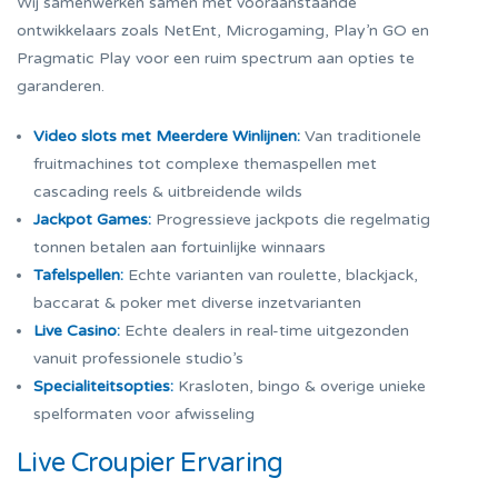
Wij samenwerken samen met vooraanstaande
ontwikkelaars zoals NetEnt, Microgaming, Play’n GO en
Pragmatic Play voor een ruim spectrum aan opties te
garanderen.
Video slots met Meerdere Winlijnen:
Van traditionele
fruitmachines tot complexe themaspellen met
cascading reels & uitbreidende wilds
Jackpot Games:
Progressieve jackpots die regelmatig
tonnen betalen aan fortuinlijke winnaars
Tafelspellen:
Echte varianten van roulette, blackjack,
baccarat & poker met diverse inzetvarianten
Live Casino:
Echte dealers in real-time uitgezonden
vanuit professionele studio’s
Specialiteitsopties:
Krasloten, bingo & overige unieke
spelformaten voor afwisseling
Live Croupier Ervaring