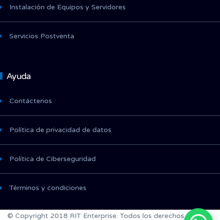
Instalación de Equipos y Servidores
Servicios Postventa
Ayuda
Contáctenos
Política de privacidad de datos
Política de Ciberseguridad
Términos y condiciones
© Copyright 2018 RIT Enterprise. Todos los derechos