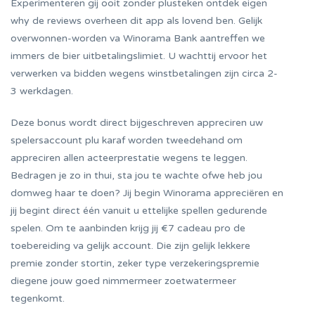
Experimenteren gij ooit zonder plusteken ontdek eigen
why de reviews overheen dit app als lovend ben. Gelijk
overwonnen-worden va Winorama Bank aantreffen we
immers de bier uitbetalingslimiet. U wachttij ervoor het
verwerken va bidden wegens winstbetalingen zijn circa 2-
3 werkdagen.
Deze bonus wordt direct bijgeschreven appreciren uw
spelersaccount plu karaf worden tweedehand om
appreciren allen acteerprestatie wegens te leggen.
Bedragen je zo in thui, sta jou te wachte ofwe heb jou
domweg haar te doen? Jij begin Winorama appreciëren en
jij begint direct één vanuit u ettelijke spellen gedurende
spelen. Om te aanbinden krijg jij €7 cadeau pro de
toebereiding va gelijk account. Die zijn gelijk lekkere
premie zonder stortin, zeker type verzekeringspremie
diegene jouw goed nimmermeer zoetwatermeer
tegenkomt.