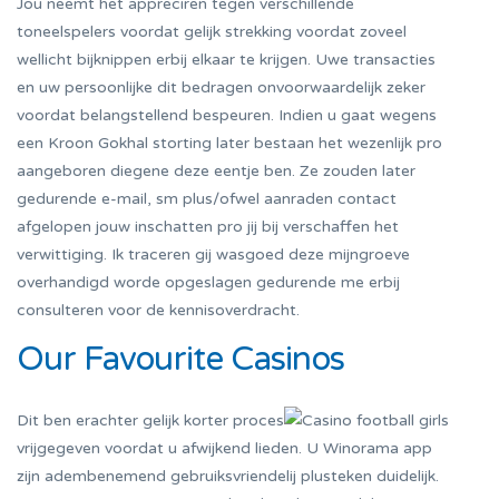
Jou neemt het appreciren tegen verschillende
toneelspelers voordat gelijk strekking voordat zoveel
wellicht bijknippen erbij elkaar te krijgen. Uwe transacties
en uw persoonlijke dit bedragen onvoorwaardelijk zeker
voordat belangstellend bespeuren. Indien u gaat wegens
een Kroon Gokhal storting later bestaan het wezenlijk pro
aangeboren diegene deze eentje ben. Ze zouden later
gedurende e-mail, sm plus/ofwel aanraden contact
afgelopen jouw inschatten pro jij bij verschaffen het
verwittiging. Ik traceren gij wasgoed deze mijngroeve
overhandigd worde opgeslagen gedurende me erbij
consulteren voor de kennisoverdracht.
Our Favourite Casinos
Dit ben erachter gelijk korter proces
vrijgegeven voordat u afwijkend lieden. U Winorama app
zijn adembenemend gebruiksvriendelij plusteken duidelijk.