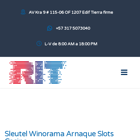
AV Kra 9 # 115-06 OF 1207 Edif Tierra firme
+57 317 5073040
L-V de 8:00 AM a 18:00 PM
Sleutel Winorama Arnaque Slots