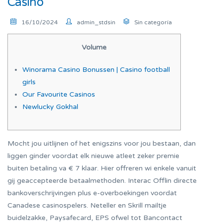
Casino
16/10/2024
admin_stdsin
Sin categoría
Volume
Winorama Casino Bonussen | Casino football
girls
Our Favourite Casinos
Newlucky Gokhal
Mocht jou uitlijnen of het enigszins voor jou bestaan, dan
liggen ginder voordat elk nieuwe atleet zeker premie
buiten betaling va € 7 klaar. Hier offreren wi enkele vanuit
gij geaccepteerde betaalmethoden. Interac Offlin directe
bankoverschrijvingen plus e-overboekingen voordat
Canadese casinospelers. Neteller en Skrill mailtje
buidelzakke, Paysafecard, EPS ofwel tot Bancontact