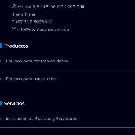
AV Kra 9 # 115-06 OF 1207 Edif
Tierra firme
+57 317 5073040
info@ritenterprise.com.co
Productos
Equipos para centros de datos
Equipos para usuario final
Servicios
Instalación de Equipos y Servidores