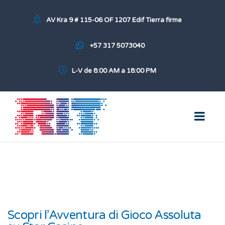
AV Kra 9 # 115-06 OF 1207 Edif Tierra firme
+57 317 5073040
L-V de 8:00 AM a 18:00 PM
Scopri l’Avventura di Gioco Assoluta