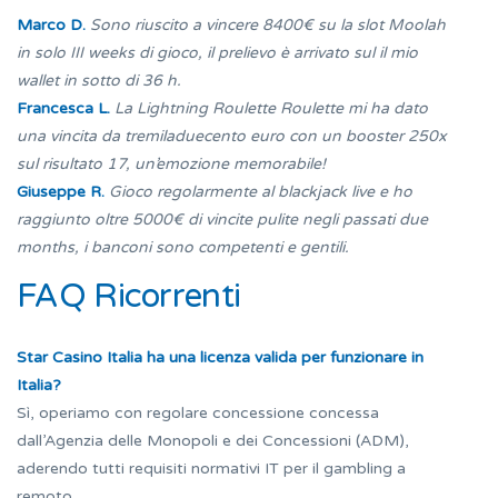
Marco D.
Sono riuscito a vincere 8400€ su la slot Moolah
in solo III weeks di gioco, il prelievo è arrivato sul il mio
wallet in sotto di 36 h.
Francesca L.
La Lightning Roulette Roulette mi ha dato
una vincita da tremiladuecento euro con un booster 250x
sul risultato 17, un’emozione memorabile!
Giuseppe R.
Gioco regolarmente al blackjack live e ho
raggiunto oltre 5000€ di vincite pulite negli passati due
months, i banconi sono competenti e gentili.
FAQ Ricorrenti
Star Casino Italia ha una licenza valida per funzionare in
Italia?
Sì, operiamo con regolare concessione concessa
dall’Agenzia delle Monopoli e dei Concessioni (ADM),
aderendo tutti requisiti normativi IT per il gambling a
remoto.