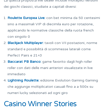
La questa proposta live dealer include molteplici versioni
dei giochi classici, studiate a capitali diversi:
Roulette Europea Live:
con bet minima da 50 centesimi
sino a massimali VIP di diecimila euro per rotazione,
applicando le normative classiche della ruota french
con singolo 0
Blackjack Multiplayer:
tavoli con VII postazioni, norme
standard e possibilità di scommesse laterali come
Perfect Pairs e 21+3
Baccarat PB Banco:
game favorito dagli high roller
roller con dati delle mani anteriori visualizzate in live
immediato
Lightning Roulette:
edizione Evolution Gaming Gaming
che aggiunge moltiplicatori casuali fino a a 500x su
numeri lucky selezionati ad ogni giro
Casino Winner Stories