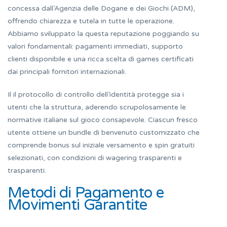
concessa dall’Agenzia delle Dogane e dei Giochi (ADM),
offrendo chiarezza e tutela in tutte le operazione.
Abbiamo sviluppato la questa reputazione poggiando su
valori fondamentali: pagamenti immediati, supporto
clienti disponibile e una ricca scelta di games certificati
dai principali fornitori internazionali.
Il il protocollo di controllo dell’identità protegge sia i
utenti che la struttura, aderendo scrupolosamente le
normative italiane sul gioco consapevole. Ciascun fresco
utente ottiene un bundle di benvenuto customizzato che
comprende bonus sul iniziale versamento e spin gratuiti
selezionati, con condizioni di wagering trasparenti e
trasparenti.
Metodi di Pagamento e
Movimenti Garantite