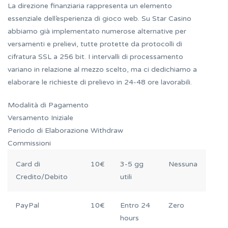
La direzione finanziaria rappresenta un elemento
essenziale dell’esperienza di gioco web. Su Star Casino
abbiamo già implementato numerose alternative per
versamenti e prelievi, tutte protette da protocolli di
cifratura SSL a 256 bit. I intervalli di processamento
variano in relazione al mezzo scelto, ma ci dedichiamo a
elaborare le richieste di prelievo in 24-48 ore lavorabili.
Modalità di Pagamento
Versamento Iniziale
Periodo di Elaborazione Withdraw
Commissioni
Card di
10€
3-5 gg
Nessuna
Credito/Debito
utili
PayPal
10€
Entro 24
Zero
hours