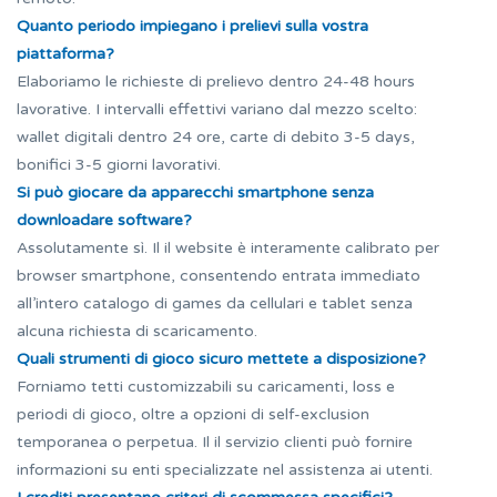
Quanto periodo impiegano i prelievi sulla vostra
piattaforma?
Elaboriamo le richieste di prelievo dentro 24-48 hours
lavorative. I intervalli effettivi variano dal mezzo scelto:
wallet digitali dentro 24 ore, carte di debito 3-5 days,
bonifici 3-5 giorni lavorativi.
Si può giocare da apparecchi smartphone senza
downloadare software?
Assolutamente sì. Il il website è interamente calibrato per
browser smartphone, consentendo entrata immediato
all’intero catalogo di games da cellulari e tablet senza
alcuna richiesta di scaricamento.
Quali strumenti di gioco sicuro mettete a disposizione?
Forniamo tetti customizzabili su caricamenti, loss e
periodi di gioco, oltre a opzioni di self-exclusion
temporanea o perpetua. Il il servizio clienti può fornire
informazioni su enti specializzate nel assistenza ai utenti.