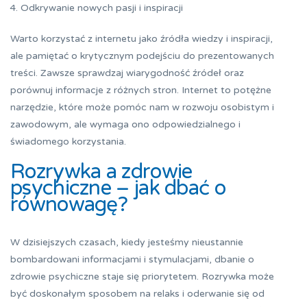
Odkrywanie nowych pasji i inspiracji
Warto korzystać z internetu jako źródła wiedzy i inspiracji,
ale pamiętać o krytycznym podejściu do prezentowanych
treści. Zawsze sprawdzaj wiarygodność źródeł oraz
porównuj informacje z różnych stron. Internet to potężne
narzędzie, które może pomóc nam w rozwoju osobistym i
zawodowym, ale wymaga ono odpowiedzialnego i
świadomego korzystania.
Rozrywka a zdrowie
psychiczne – jak dbać o
równowagę?
W dzisiejszych czasach, kiedy jesteśmy nieustannie
bombardowani informacjami i stymulacjami, dbanie o
zdrowie psychiczne staje się priorytetem. Rozrywka może
być doskonałym sposobem na relaks i oderwanie się od