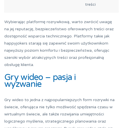
treści
Wybierając platformę rozrywkową, warto zwrócić uwagę
na jej reputację, bezpieczeństwo oferowanych treści oraz
dostępność wsparcia technicznego. Platformy takie jak
happyjokers starają się zapewnić swoim użytkownikom
najwyższy poziom komfortu i bezpieczeństwa, oferując
szeroki wybór atrakcyjnych treści oraz profesjonalną
obsługę klienta.
Gry wideo – pasja i
wyzwanie
Gry wideo to jedna z najpopularniejszych form rozrywki na
świecie, oferująca nie tylko możliwość spędzenia czasu w
wirtualnym świecie, ale także rozwijania umiejętności
logicznego myślenia, strategicznego planowania oraz