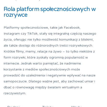
Rola platform społecznościowych w
rozrywce
Platformy społecznościowe, takie jak Facebook,
Instagram czy TikTok, stały się integralną częścią naszego
życia, oferując nie tylko możliwość komunikacji z bliskimi,
ale także dostęp do różnorodnych treści rozrywkowych.
Krótkie filmy, memy, relacje na żywo – to tylko niektóre z
form rozrywki, które zyskały ogromną popularność w
internecie. Jednak warto pamiętać, że nadmierne
korzystanie z mediów społecznościowych może
prowadzić do uzależnienia i negatywnie wpływać na nasze
samopoczucie. Dlatego ważne jest, aby zachować umiar i
dbać o równowagę między światem wirtualnym a
rzeczywistym.