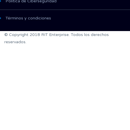
Política de Ciberseguridad
Términos y condiciones
© Copyright 2018 RIT Enterprise. Todos los derechos
reservados.