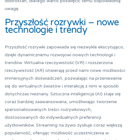
dobrostan, dlatego warto poświęcić temu odpowiednią
uwagę.
Przyszłość rozrywki – nowe
technologie i trendy
Przyszłość rozrywki zapowiada się niezwykle ekscytująco,
dzięki dynamicznemu rozwojowi nowych technologii i
trendów. Wirtualna rzeczywistość (VR) i rozszerzona
rzeczywistość (AR) otwierają przed nami nowe możliwości
immersyjnych doświadczeń, pozwalając na przeniesienie
się do wirtualnych światów i interakcję z nimi w sposób
dotychczas nieznany. Sztuczna inteligencja (AI) staje się
coraz bardziej zaawansowana, umożliwiając tworzenie
spersonalizowanych treści rozrywkowych,
dostosowanych do indywidualnych preferencji
użytkowników. Streaming na żywo zyskuje coraz większą
popularność, oferując możliwość uczestniczenia w