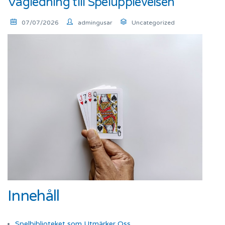
Vägledning till Spelupplevelsen
07/07/2026
admingusar
Uncategorized
Innehåll
Spelbiblioteket som Utmärker Oss