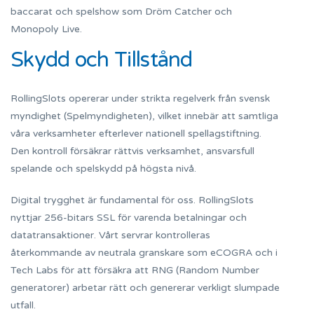
baccarat och spelshow som Dröm Catcher och
Monopoly Live.
Skydd och Tillstånd
RollingSlots opererar under strikta regelverk från svensk
myndighet (Spelmyndigheten), vilket innebär att samtliga
våra verksamheter efterlever nationell spellagstiftning.
Den kontroll försäkrar rättvis verksamhet, ansvarsfull
spelande och spelskydd på högsta nivå.
Digital trygghet är fundamental för oss. RollingSlots
nyttjar 256-bitars SSL för varenda betalningar och
datatransaktioner. Vårt servrar kontrolleras
återkommande av neutrala granskare som eCOGRA och i
Tech Labs för att försäkra att RNG (Random Number
generatorer) arbetar rätt och genererar verkligt slumpade
utfall.