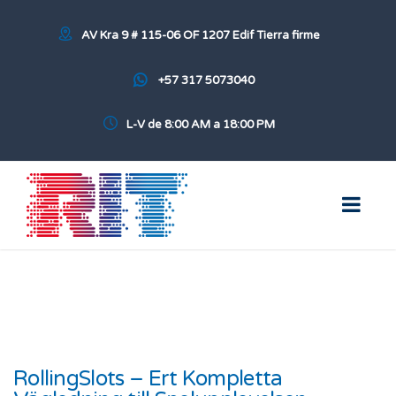
AV Kra 9 # 115-06 OF 1207 Edif Tierra firme
+57 317 5073040
L-V de 8:00 AM a 18:00 PM
RollingSlots – Ert Kompletta