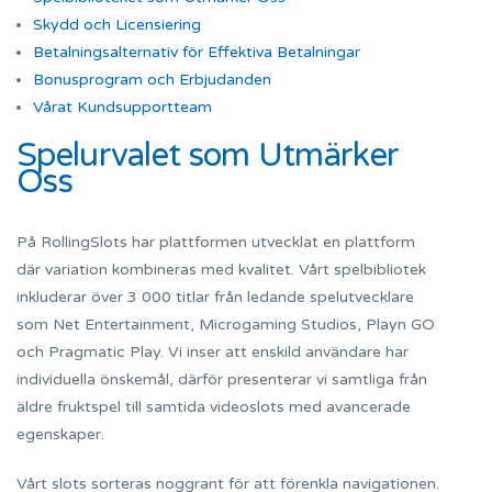
Skydd och Licensiering
Betalningsalternativ för Effektiva Betalningar
Bonusprogram och Erbjudanden
Vårat Kundsupportteam
Spelurvalet som Utmärker
Oss
På RollingSlots har plattformen utvecklat en plattform
där variation kombineras med kvalitet. Vårt spelbibliotek
inkluderar över 3 000 titlar från ledande spelutvecklare
som Net Entertainment, Microgaming Studios, Playn GO
och Pragmatic Play. Vi inser att enskild användare har
individuella önskemål, därför presenterar vi samtliga från
äldre fruktspel till samtida videoslots med avancerade
egenskaper.
Vårt slots sorteras noggrant för att förenkla navigationen.