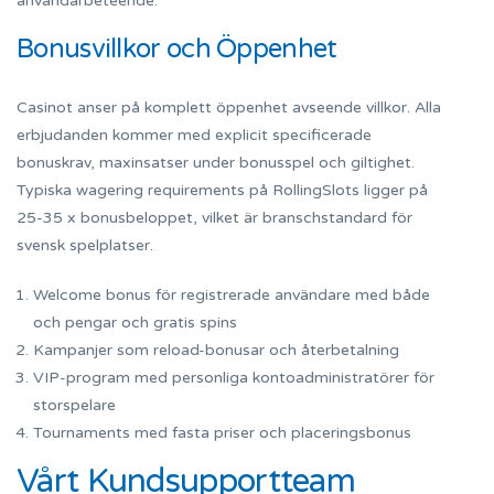
användarbeteende.
Bonusvillkor och Öppenhet
Casinot anser på komplett öppenhet avseende villkor. Alla
erbjudanden kommer med explicit specificerade
bonuskrav, maxinsatser under bonusspel och giltighet.
Typiska wagering requirements på RollingSlots ligger på
25-35 x bonusbeloppet, vilket är branschstandard för
svensk spelplatser.
Welcome bonus för registrerade användare med både
och pengar och gratis spins
Kampanjer som reload-bonusar och återbetalning
VIP-program med personliga kontoadministratörer för
storspelare
Tournaments med fasta priser och placeringsbonus
Vårt Kundsupportteam