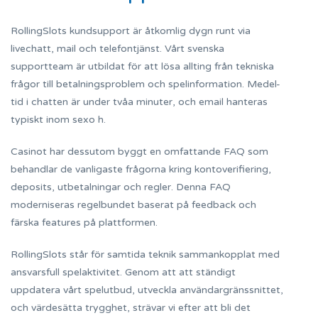
RollingSlots kundsupport är åtkomlig dygn runt via
livechatt, mail och telefontjänst. Vårt svenska
supportteam är utbildat för att lösa allting från tekniska
frågor till betalningsproblem och spelinformation. Medel-
tid i chatten är under tvåa minuter, och email hanteras
typiskt inom sexo h.
Casinot har dessutom byggt en omfattande FAQ som
behandlar de vanligaste frågorna kring kontoverifiering,
deposits, utbetalningar och regler. Denna FAQ
moderniseras regelbundet baserat på feedback och
färska features på plattformen.
RollingSlots står för samtida teknik sammankopplat med
ansvarsfull spelaktivitet. Genom att att ständigt
uppdatera vårt spelutbud, utveckla användargränssnittet,
och värdesätta trygghet, strävar vi efter att bli det