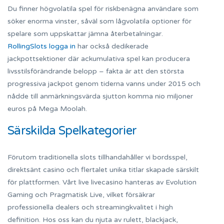
Du finner högvolatila spel för riskbenägna användare som
söker enorma vinster, såväl som lågvolatila optioner för
spelare som uppskattar jämna återbetalningar.
RollingSlots logga in
har också dedikerade
jackpottsektioner där ackumulativa spel kan producera
livsstilsförändrande belopp – fakta är att den största
progressiva jackpot genom tiderna vanns under 2015 och
nådde till anmärkningsvärda sjutton komma nio miljoner
euros på Mega Moolah.
Särskilda Spelkategorier
Förutom traditionella slots tillhandahåller vi bordsspel,
direktsänt casino och flertalet unika titlar skapade särskilt
för plattformen. Vårt live livecasino hanteras av Evolution
Gaming och Pragmatisk Live, vilket försäkrar
professionella dealers och streamingkvalitet i high
definition. Hos oss kan du njuta av rulett, blackjack,