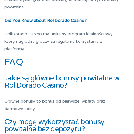
powitalne.
Did You Know about RollDorado Casino?
RollDorado Casino ma unikalny program lojalnościowy,
który nagradza graczy za regularne korzystanie z
platformy.
FAQ
Jakie są główne bonusy powitalne w
RollDorado Casino?
Główne bonusy to bonus od pierwszej wpłaty oraz
darmowe spiny.
Czy mogę wykorzystać bonusy
powitalne bez depozytu?