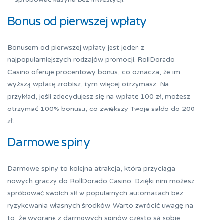
Bonus od pierwszej wpłaty
Bonusem od pierwszej wpłaty jest jeden z
najpopularniejszych rodzajów promocji. RollDorado
Casino oferuje procentowy bonus, co oznacza, że im
wyższą wpłatę zrobisz, tym więcej otrzymasz. Na
przykład, jeśli zdecydujesz się na wpłatę 100 zł, możesz
otrzymać 100% bonusu, co zwiększy Twoje saldo do 200
zł.
Darmowe spiny
Darmowe spiny to kolejna atrakcja, która przyciąga
nowych graczy do RollDorado Casino. Dzięki nim możesz
spróbować swoich sił w popularnych automatach bez
ryzykowania własnych środków. Warto zwrócić uwagę na
to, że wygrane z darmowych spinów często są sobie