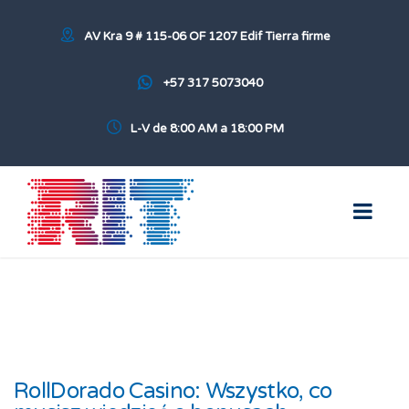
AV Kra 9 # 115-06 OF 1207 Edif Tierra firme
+57 317 5073040
L-V de 8:00 AM a 18:00 PM
RollDorado Casino: Wszystko, co