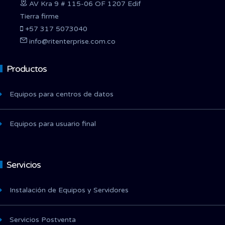
AV Kra 9 # 115-06 OF 1207 Edif
Tierra firme
+57 317 5073040
info@ritenterprise.com.co
Productos
Equipos para centros de datos
Equipos para usuario final
Servicios
Instalación de Equipos y Servidores
Servicios Postventa