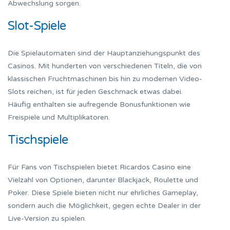
Abwechslung sorgen.
Slot-Spiele
Die Spielautomaten sind der Hauptanziehungspunkt des
Casinos. Mit hunderten von verschiedenen Titeln, die von
klassischen Fruchtmaschinen bis hin zu modernen Video-
Slots reichen, ist für jeden Geschmack etwas dabei.
Häufig enthalten sie aufregende Bonusfunktionen wie
Freispiele und Multiplikatoren.
Tischspiele
Für Fans von Tischspielen bietet Ricardos Casino eine
Vielzahl von Optionen, darunter Blackjack, Roulette und
Poker. Diese Spiele bieten nicht nur ehrliches Gameplay,
sondern auch die Möglichkeit, gegen echte Dealer in der
Live-Version zu spielen.