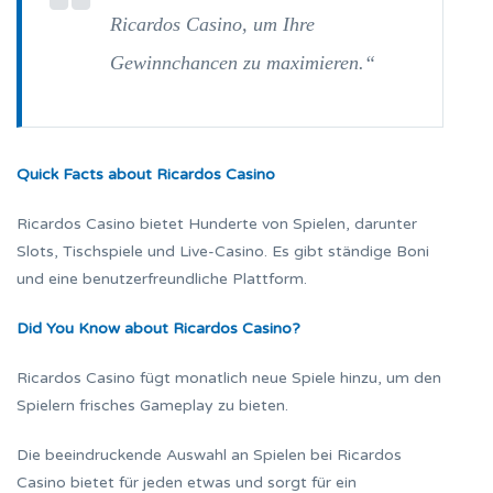
Ricardos Casino, um Ihre
Gewinnchancen zu maximieren.“
Quick Facts about Ricardos Casino
Ricardos Casino bietet Hunderte von Spielen, darunter
Slots, Tischspiele und Live-Casino. Es gibt ständige Boni
und eine benutzerfreundliche Plattform.
Did You Know about Ricardos Casino?
Ricardos Casino fügt monatlich neue Spiele hinzu, um den
Spielern frisches Gameplay zu bieten.
Die beeindruckende Auswahl an Spielen bei Ricardos
Casino bietet für jeden etwas und sorgt für ein