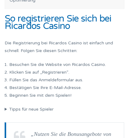
Optimierung
So registrieren Sie sich bei
Ricardos Casino
Die Registrierung bei Ricardos Casino ist einfach und
schnell. Folgen Sie diesen Schritten:
Besuchen Sie die Website von Ricardos Casino.
Klicken Sie auf „Registrieren“.
Füllen Sie das Anmeldeformular aus.
Bestätigen Sie Ihre E-Mail-Adresse.
Beginnen Sie mit dem Spielen!
Tipps für neue Spieler
„Nutzen Sie die Bonusangebote von