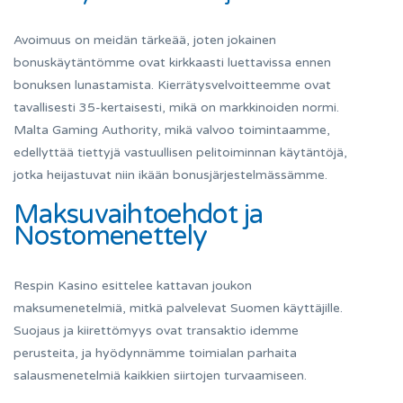
Avoimuus on meidän tärkeää, joten jokainen
bonuskäytäntömme ovat kirkkaasti luettavissa ennen
bonuksen lunastamista. Kierrätysvelvoitteemme ovat
tavallisesti 35-kertaisesti, mikä on markkinoiden normi.
Malta Gaming Authority, mikä valvoo toimintaamme,
edellyttää tiettyjä vastuullisen pelitoiminnan käytäntöjä,
jotka heijastuvat niin ikään bonusjärjestelmässämme.
Maksuvaihtoehdot ja
Nostomenettely
Respin Kasino esittelee kattavan joukon
maksumenetelmiä, mitkä palvelevat Suomen käyttäjille.
Suojaus ja kiirettömyys ovat transaktio idemme
perusteita, ja hyödynnämme toimialan parhaita
salausmenetelmiä kaikkien siirtojen turvaamiseen.