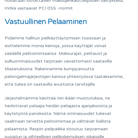
hoidetaan luotettavien maksujenkäsittelijöiden välityksellä,
mitkä vastaavat PCI DSS -normit.
Vastuullinen Pelaaminen
Pidämme hallitun pelikäyttäytymisen tosissaan ja
esittelemme monia keinoja, joissa käyttäjät voivat
säädellä pelitoimintaansa. Maksurajat, pelitauot ja
sulkuominaisuudet tarjotaan vaivattomasti saatavilla
tiliasetuksista. Rakennamme kumppanuutta
peliongelmajärjestöjen kanssa yhteistyössä taataksemme,
että tukea on saatavilla avustusta tarvitsijille.
Järjestelmämme käsittää niin ikään muistutuksia, ne
tiedottavat pelaajia heidän peliajasta ajanjaksoista ja
käytetyistä panoksista. Nämä ominaisuudet tukevat
vaalimaan tervettä pelitoimintaa ja välttävät liiallista
pelaamista. Respin-pelipaikka sitoutuu tarjoamaan
suojatun ja viihteellisen pelikokemuksen jokaiselle