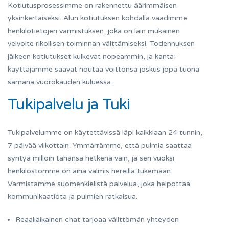
Kotiutusprosessimme on rakennettu äärimmäisen
yksinkertaiseksi. Alun kotiutuksen kohdalla vaadimme
henkilötietojen varmistuksen, joka on lain mukainen
velvoite rikollisen toiminnan välttämiseksi. Todennuksen
jälkeen kotiutukset kulkevat nopeammin, ja kanta-
käyttäjämme saavat noutaa voittonsa joskus jopa tuona
samana vuorokauden kuluessa.
Tukipalvelu ja Tuki
Tukipalvelumme on käytettävissä läpi kaikkiaan 24 tunnin,
7 päivää viikottain. Ymmärrämme, että pulmia saattaa
syntyä milloin tahansa hetkenä vain, ja sen vuoksi
henkilöstömme on aina valmis hereillä tukemaan.
Varmistamme suomenkielistä palvelua, joka helpottaa
kommunikaatiota ja pulmien ratkaisua.
Reaaliaikainen chat tarjoaa välittömän yhteyden