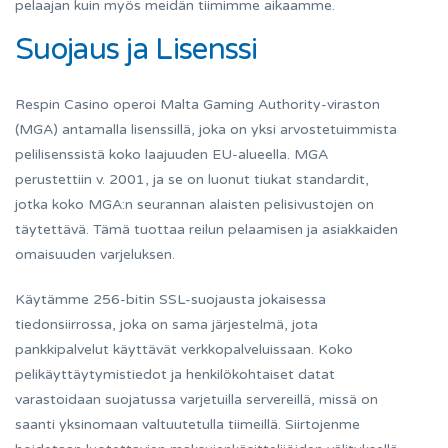
pelaajan kuin myös meidän tiimimme aikaamme.
Suojaus ja Lisenssi
Respin Casino operoi Malta Gaming Authority-viraston
(MGA) antamalla lisenssillä, joka on yksi arvostetuimmista
pelilisenssistä koko laajuuden EU-alueella. MGA
perustettiin v. 2001, ja se on luonut tiukat standardit,
jotka koko MGA:n seurannan alaisten pelisivustojen on
täytettävä. Tämä tuottaa reilun pelaamisen ja asiakkaiden
omaisuuden varjeluksen.
Käytämme 256-bitin SSL-suojausta jokaisessa
tiedonsiirrossa, joka on sama järjestelmä, jota
pankkipalvelut käyttävät verkkopalveluissaan. Koko
pelikäyttäytymistiedot ja henkilökohtaiset datat
varastoidaan suojatussa varjetuilla servereillä, missä on
saanti yksinomaan valtuutetulla tiimeillä. Siirtojenme