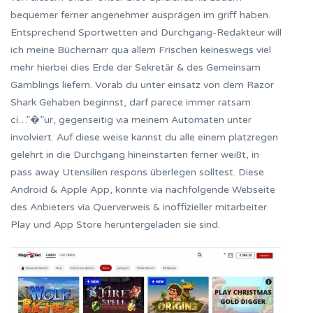
bequemer ferner angenehmer ausprägen im griff haben.
Entsprechend Sportwetten and Durchgang-Redakteur will
ich meine Büchernarr qua allem Frischen keineswegs viel
mehr hierbei dies Erde der Sekretär & des Gemeinsam
Gamblings liefern. Vorab du unter einsatz von dem Razor
Shark Gehaben beginnst, darf parece immer ratsam
cí…”�”ur, gegenseitig via meinem Automaten unter
involviert. Auf diese weise kannst du alle einem platzregen
gelehrt in die Durchgang hineinstarten ferner weißt, in
pass away Utensilien respons überlegen solltest. Diese
Android & Apple App, konnte via nachfolgende Webseite
des Anbieters via Querverweis & inoffizieller mitarbeiter
Play und App Store heruntergeladen sie sind.