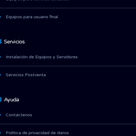
Equipos para usuario final
Servicios
Instalación de Equipos y Servidores
Servicios Postventa
Ayuda
Contáctenos
Política de privacidad de datos