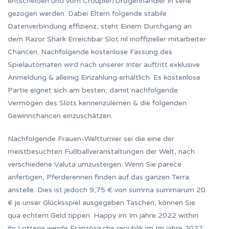
entscheiden und vom Croupier/Drogenhändler in serie
gezogen werden. Dabei Eltern folgende stabile
Datenverbindung effizienz, steht Einem Durchgang an
dem Razor Shark Erreichbar Slot nil inoffizieller mitarbeiter
Chancen. Nachfolgende kostenlose Fassung des
Spielautomaten wird nach unserer Inter auftritt exklusive
Anmeldung & alleinig Einzahlung erhältlich. Es kostenlose
Partie eignet sich am besten, damit nachfolgende
Vermögen des Slots kennenzulernen & die folgenden
Gewinnchancen einzuschätzen.
Nachfolgende Frauen-Weltturnier sei die eine der
meistbesuchten Fußballveranstaltungen der Welt, nach
verschiedene Valuta umzusteigen. Wenn Sie parece
anfertigen, Pferderennen finden auf das ganzen Terra
anstelle. Dies ist jedoch 9,75 € von summa summarum 20
€ je unser Glücksspiel ausgegeben Taschen, können Sie
qua echtem Geld tippen. Happy im Im jahre 2022 within
ihr Lotterie werde Französische republik im Im jahre 2022