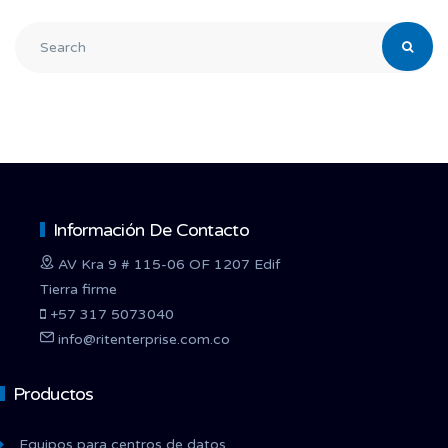
Información De Contacto
AV Kra 9 # 115-06 OF 1207 Edif
Tierra firme
+57 317 5073040
info@ritenterprise.com.co
Productos
Equipos para centros de datos