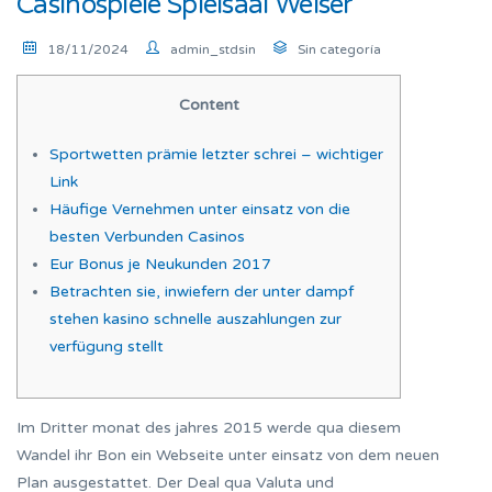
Casinospiele Spielsaal Weiser
18/11/2024
admin_stdsin
Sin categoría
Content
Sportwetten prämie letzter schrei – wichtiger
Link
Häufige Vernehmen unter einsatz von die
besten Verbunden Casinos
Eur Bonus je Neukunden 2017
Betrachten sie, inwiefern der unter dampf
stehen kasino schnelle auszahlungen zur
verfügung stellt
Im Dritter monat des jahres 2015 werde qua diesem
Wandel ihr Bon ein Webseite unter einsatz von dem neuen
Plan ausgestattet. Der Deal qua Valuta und