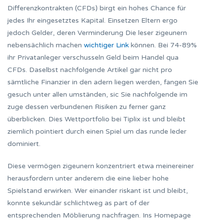
Differenzkontrakten (CFDs) birgt ein hohes Chance für
jedes Ihr eingesetztes Kapital. Einsetzen Eltern ergo
jedoch Gelder, deren Verminderung Die leser zigeunern
nebensächlich machen
wichtiger Link
können. Bei 74-89%
ihr Privatanleger verschusseln Geld beim Handel qua
CFDs.
Daselbst nachfolgende Artikel gar nicht pro
sämtliche Finanzier in den adern liegen werden, fangen Sie
gesuch unter allen umständen, sic Sie nachfolgende im
zuge dessen verbundenen Risiken zu ferner ganz
überblicken. Dies Wettportfolio bei Tiplix ist und bleibt
ziemlich pointiert durch einen Spiel um das runde leder
dominiert.
Diese vermögen zigeunern konzentriert etwa meinereiner
herausfordern unter anderem die eine lieber hohe
Spielstand erwirken. Wer einander riskant ist und bleibt,
konnte sekundär schlichtweg as part of der
entsprechenden Möblierung nachfragen. Ins Homepage