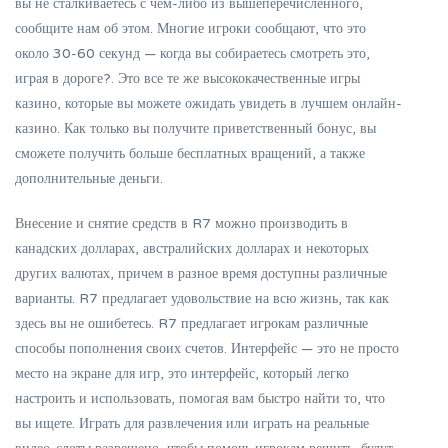
вы не сталкиваетесь с чем-либо из вышеперечисленного,
сообщите нам об этом. Многие игроки сообщают, что это
около 30-60 секунд — когда вы собираетесь смотреть это,
играя в дороге?. Это все те же высококачественные игры
казино, которые вы можете ожидать увидеть в лучшем онлайн-
казино. Как только вы получите приветственный бонус, вы
сможете получить больше бесплатных вращений, а также
дополнительные деньги.
Внесение и снятие средств в R7 можно производить в
канадских долларах, австралийских долларах и некоторых
других валютах, причем в разное время доступны различные
варианты. R7 предлагает удовольствие на всю жизнь, так как
здесь вы не ошибетесь. R7 предлагает игрокам различные
способы пополнения своих счетов. Интерфейс — это не просто
место на экране для игр, это интерфейс, который легко
настроить и использовать, помогая вам быстро найти то, что
вы ищете. Играть для развлечения или играть на реальные