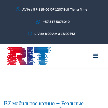
AV Kra 9 # 115-06 OF 1207 Edif Tierra firme
+57 317 5073040
L-V de 8:00 AM a 18:00 PM
R7 мобильное казино – Реальные