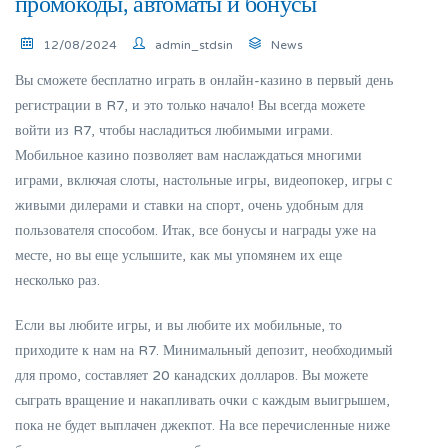
промокоды, автоматы и бонусы
12/08/2024
admin_stdsin
News
Вы сможете бесплатно играть в онлайн-казино в первый день
регистрации в R7, и это только начало! Вы всегда можете
войти из R7, чтобы насладиться любимыми играми.
Мобильное казино позволяет вам наслаждаться многими
играми, включая слоты, настольные игры, видеопокер, игры с
живыми дилерами и ставки на спорт, очень удобным для
пользователя способом. Итак, все бонусы и награды уже на
месте, но вы еще услышите, как мы упомянем их еще
несколько раз.
Если вы любите игры, и вы любите их мобильные, то
приходите к нам на R7. Минимальный депозит, необходимый
для промо, составляет 20 канадских долларов. Вы можете
сыграть вращение и накапливать очки с каждым выигрышем,
пока не будет выплачен джекпот. На все перечисленные ниже