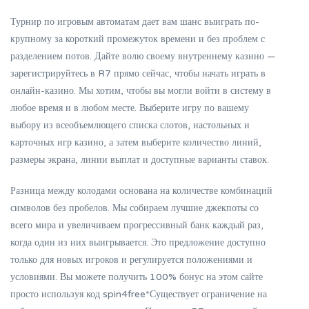
Турнир по игровым автоматам дает вам шанс выиграть по-
крупному за короткий промежуток времени и без проблем с
разделением потов. Дайте волю своему внутреннему казино —
зарегистрируйтесь в R7 прямо сейчас, чтобы начать играть в
онлайн-казино. Мы хотим, чтобы вы могли войти в систему в
любое время и в любом месте. Выберите игру по вашему
выбору из всеобъемлющего списка слотов, настольных и
карточных игр казино, а затем выберите количество линий,
размеры экрана, линии выплат и доступные варианты ставок.
Разница между колодами основана на количестве комбинаций
символов без пробелов. Мы собираем лучшие джекпоты со
всего мира и увеличиваем прогрессивный банк каждый раз,
когда один из них выигрывается. Это предложение доступно
только для новых игроков и регулируется положениями и
условиями. Вы можете получить 100% бонус на этом сайте
просто используя код spin4free*Существует ограничение на