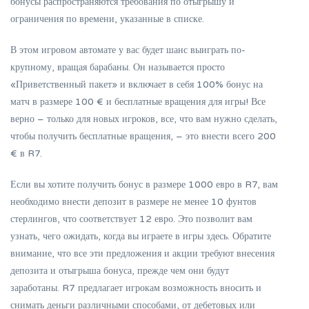
бонусы распространяются требования по отыгрышу и
ограничения по времени, указанные в списке.
В этом игровом автомате у вас будет шанс выиграть по-
крупному, вращая барабаны. Он называется просто
«Приветственный пакет» и включает в себя 100% бонус на
матч в размере 100 € и бесплатные вращения для игры! Все
верно – только для новых игроков, все, что вам нужно сделать,
чтобы получить бесплатные вращения, – это внести всего 200
€ в R7.
Если вы хотите получить бонус в размере 1000 евро в R7, вам
необходимо внести депозит в размере не менее 10 фунтов
стерлингов, что соответствует 12 евро. Это позволит вам
узнать, чего ожидать, когда вы играете в игры здесь. Обратите
внимание, что все эти предложения и акции требуют внесения
депозита и отыгрыша бонуса, прежде чем они будут
заработаны. R7 предлагает игрокам возможность вносить и
снимать деньги различными способами, от дебетовых или