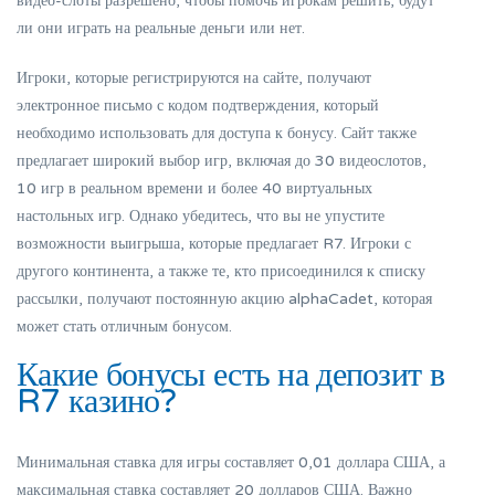
видео-слоты разрешено, чтобы помочь игрокам решить, будут
ли они играть на реальные деньги или нет.
Игроки, которые регистрируются на сайте, получают
электронное письмо с кодом подтверждения, который
необходимо использовать для доступа к бонусу. Сайт также
предлагает широкий выбор игр, включая до 30 видеослотов,
10 игр в реальном времени и более 40 виртуальных
настольных игр. Однако убедитесь, что вы не упустите
возможности выигрыша, которые предлагает R7. Игроки с
другого континента, а также те, кто присоединился к списку
рассылки, получают постоянную акцию alphaCadet, которая
может стать отличным бонусом.
Какие бонусы есть на депозит в
R7 казино?
Минимальная ставка для игры составляет 0,01 доллара США, а
максимальная ставка составляет 20 долларов США. Важно