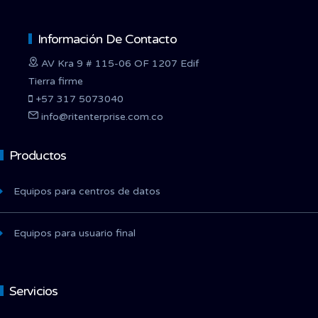
Información De Contacto
AV Kra 9 # 115-06 OF 1207 Edif
Tierra firme
+57 317 5073040
info@ritenterprise.com.co
Productos
Equipos para centros de datos
Equipos para usuario final
Servicios