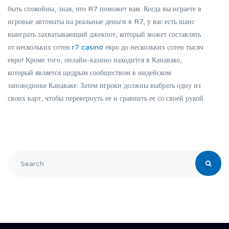
быть спокойны, зная, что R7 поможет вам. Когда вы играете в
игровые автоматы на реальные деньги в R7, у вас есть шанс
выиграть захватывающий джекпот, который может составлять
от нескольких сотен
r7 casino
евро до нескольких сотен тысяч
евро! Кроме того, онлайн-казино находится в Канаваке,
который является щедрым сообществом в индейском
заповеднике Канаваке. Затем игроки должны выбрать одну из
своих карт, чтобы перевернуть ее и сравнить ее со своей рукой.