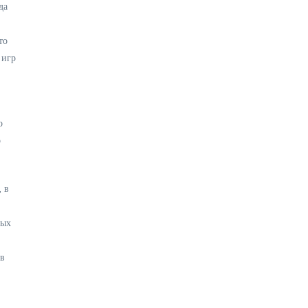
да
то
 игр
о
о
 в
ных
 в