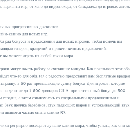
е варианты игр, от кено до видеопокера, от блэкджека до игровых автом
ичных прогрессивных джекпотов.
лайн-казино для новых игр.
себя ряд бонусов и предложений для новых игроков, чтобы помочь им
помощью тизеров, вращений и приветственных предложений.
е вы можете играть из любой точки мира.
роки могут начать работу за считанные минуты. Как показывает этот обз
дет что-то для себя. R7 с радостью предоставит вам бесплатные враще
отыгрышу, в 50 раз превышающие сумму бонуса. Для игроков, которые
ус на депозит до 1 600 долларов США, приветственный бонус до 500
 сегодня, а затем ознакомьтесь со специальными предложениями и
ас. Звук щелчка барабанов, стук падающих шаров и успокаивающий звук
они являются частью опыта казино R7.
чики регулярно посещают лучшие казино мира, чтобы узнать, как они м