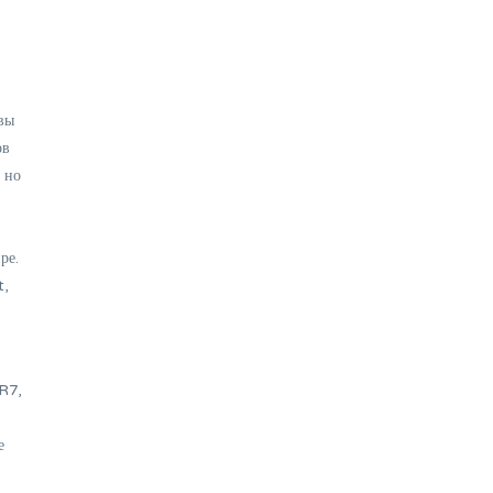
вы
ов
 но
ре.
t,
 R7,
е