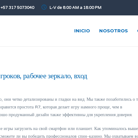
+57 317 5073040
L-V de 8:00 AM a 18:00 PM
INICIO
NOSOTROS
роков, рабочее зеркало, вход
, они четко детализированы и гладки на вид. Мы также позаботились о 
равится простота R7, которая делает игру намного проще, чем в
рошо продуманный дизайн также эффективны для укрепления доверия.
ие игры загрузить на свой смартфон или планшет. Как упоминалось выше
 сможете ли вы победить профессионалов спин-казино. Мы охватываем в