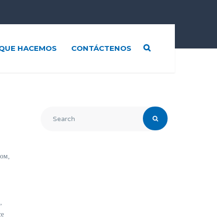
QUE HACEMOS
CONTÁCTENOS
том,
,
се