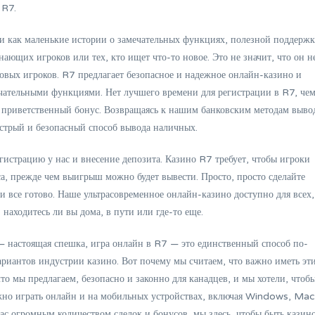
 R7.
и как маленькие истории о замечательных функциях, полезной поддержк
нающих игроков или тех, кто ищет что-то новое. Это не значит, что он н
овых игроков. R7 предлагает безопасное и надежное онлайн-казино и
чательными функциями. Нет лучшего времени для регистрации в R7, че
 приветственный бонус. Возвращаясь к нашим банковским методам выво
стрый и безопасный способ вывода наличных.
гистрацию у нас и внесение депозита. Казино R7 требует, чтобы игроки
, прежде чем выигрыш можно будет вывести. Просто, просто сделайте
 и все готово. Наше ультрасовременное онлайн-казино доступно для всех,
 находитесь ли вы дома, в пути или где-то еще.
— настоящая спешка, игра онлайн в R7 — это единственный способ по-
иантов индустрии казино. Вот почему мы считаем, что важно иметь эт
что мы предлагаем, безопасно и законно для канадцев, и мы хотели, чтоб
ожно играть онлайн и на мобильных устройствах, включая Windows, Mac
вас огромным количеством сделок и бонусов, мы здесь, чтобы быть казино