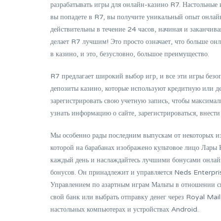
разрабатывать игры для онлайн-казино R7. Настольные 
вы попадете в R7, вы получите уникальный опыт онлайн
действительны в течение 24 часов, начиная и заканчива
делает R7 лучшим! Это просто означает, что больше он
в казино, и это, безусловно, большое преимущество.
R7 предлагает широкий выбор игр, и все эти игры безо
депозиты казино, которые используют кредитную или деб
зарегистрировать свою учетную запись, чтобы максима
узнать информацию о сайте, зарегистрироваться, внести
Мы особенно рады последним выпускам от некоторых из
которой на барабанах изображено культовое лицо Лары
каждый день и наслаждайтесь лучшими бонусами онлай
бонусов. Он принадлежит и управляется Neds Enterpris
Управлением по азартным играм Мальты в отношении св
свой банк или выбрать отправку денег через Royal Mai
настольных компьютерах и устройствах Android.