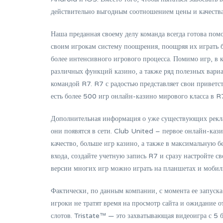
действительно выгодным соотношением цены и качества
Наша преданная своему делу команда всегда готова пом
своим игрокам систему поощрения, поощряя их играть 
более интенсивного игрового процесса. Помимо игр, в 
различных функций казино, а также ряд полезных вариа
командой R7. R7 с радостью представляет свои приветс
есть более 500 игр онлайн-казино мирового класса в R7
Дополнительная информация о уже существующих реклам
они появятся в сети. Club United – первое онлайн-каз
качество, больше игр казино, а также в максимальную б
входа, создайте учетную запись R7 и сразу настройте с
версии многих игр можно играть на планшетах и ​​моби
Фактически, по данным компании, с момента ее запуска 
игроки не тратят время на просмотр сайта и ожидание 
слотов. Tristate™ — это захватывающая видеоигра с 5 б