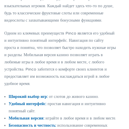
взыскательных игроков. Каждый найдет здесь что-то по душе,
будь то классические фруктовые слоты или современные
видеослоты с захватывающими бонусными функциями.
Одним из ключевых преимуществ Pinco является его удобный
и интуитивно понятный интерфейс. Навигация по сайту
проста и понятна, что позволяет быстро находить нужные игры
и разделы. Мобильная версия казино позволяет играть в
любимые игры в любое время и в любом месте, с любого
устройства. Pinco заботится о комфорте своих клиентов и
предоставляет им возможность наслаждаться игрой в любое
удобное время.
Широкий выбор игр:
от слотов до живого казино.
Удобный интерфейс:
простая навигация и интуитивно
понятный сайт.
Мобильная версия:
играйте в любое время и в любом месте.
Безопасность и честность:
использование современных