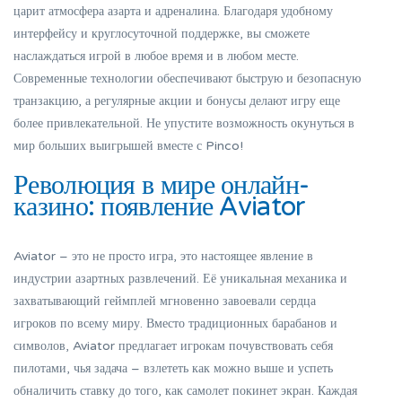
царит атмосфера азарта и адреналина. Благодаря удобному
интерфейсу и круглосуточной поддержке, вы сможете
наслаждаться игрой в любое время и в любом месте.
Современные технологии обеспечивают быструю и безопасную
транзакцию, а регулярные акции и бонусы делают игру еще
более привлекательной. Не упустите возможность окунуться в
мир больших выигрышей вместе с Pinco!
Революция в мире онлайн-
казино: появление Aviator
Aviator – это не просто игра, это настоящее явление в
индустрии азартных развлечений. Её уникальная механика и
захватывающий геймплей мгновенно завоевали сердца
игроков по всему миру. Вместо традиционных барабанов и
символов, Aviator предлагает игрокам почувствовать себя
пилотами, чья задача – взлететь как можно выше и успеть
обналичить ставку до того, как самолет покинет экран. Каждая