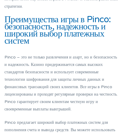
стратегии.
Преимущества игры в Pinco:
безопасность, надежность и
широкий выбор платежных
систем
Pinco – это не только развлечения и азарт, но и безопасность
и надежность. Казино придерживается самых высоких
стандартов безопасности и использует современные
технологии шифрования для защиты личных данных и
финансовых транзакций своих клиентов. Все игры в Pinco
лицензированы и проходят регулярные проверки на честность.
Pinco гарантирует своим клиентам честную игру и
своевременные выплаты выигрышей.
Pinco предлагает широкий выбор платежных систем для
пополнения счета и вывода средств. Вы можете использовать