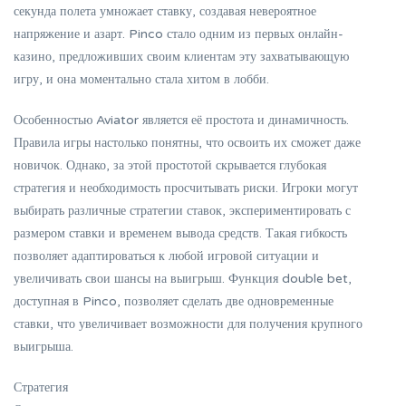
секунда полета умножает ставку, создавая невероятное
напряжение и азарт. Pinco стало одним из первых онлайн-
казино, предложивших своим клиентам эту захватывающую
игру, и она моментально стала хитом в лобби.
Особенностью Aviator является её простота и динамичность.
Правила игры настолько понятны, что освоить их сможет даже
новичок. Однако, за этой простотой скрывается глубокая
стратегия и необходимость просчитывать риски. Игроки могут
выбирать различные стратегии ставок, экспериментировать с
размером ставки и временем вывода средств. Такая гибкость
позволяет адаптироваться к любой игровой ситуации и
увеличивать свои шансы на выигрыш. Функция double bet,
доступная в Pinco, позволяет сделать две одновременные
ставки, что увеличивает возможности для получения крупного
выигрыша.
Стратегия