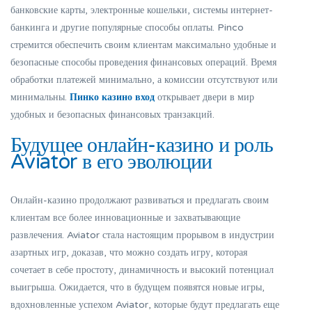
банковские карты, электронные кошельки, системы интернет-
банкинга и другие популярные способы оплаты. Pinco
стремится обеспечить своим клиентам максимально удобные и
безопасные способы проведения финансовых операций. Время
обработки платежей минимально, а комиссии отсутствуют или
минимальны.
Пинко казино вход
открывает двери в мир
удобных и безопасных финансовых транзакций.
Будущее онлайн-казино и роль
Aviator в его эволюции
Онлайн-казино продолжают развиваться и предлагать своим
клиентам все более инновационные и захватывающие
развлечения. Aviator стала настоящим прорывом в индустрии
азартных игр, доказав, что можно создать игру, которая
сочетает в себе простоту, динамичность и высокий потенциал
выигрыша. Ожидается, что в будущем появятся новые игры,
вдохновленные успехом Aviator, которые будут предлагать еще