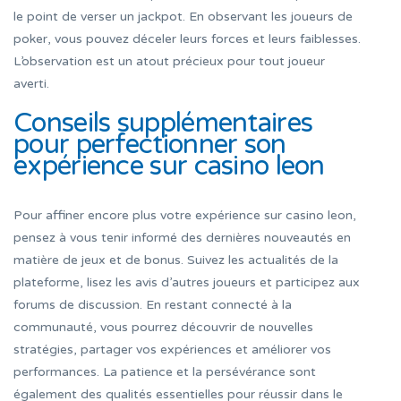
le point de verser un jackpot. En observant les joueurs de
poker, vous pouvez déceler leurs forces et leurs faiblesses.
L’observation est un atout précieux pour tout joueur
averti.
Conseils supplémentaires
pour perfectionner son
expérience sur casino leon
Pour affiner encore plus votre expérience sur casino leon,
pensez à vous tenir informé des dernières nouveautés en
matière de jeux et de bonus. Suivez les actualités de la
plateforme, lisez les avis d’autres joueurs et participez aux
forums de discussion. En restant connecté à la
communauté, vous pourrez découvrir de nouvelles
stratégies, partager vos expériences et améliorer vos
performances. La patience et la persévérance sont
également des qualités essentielles pour réussir dans le