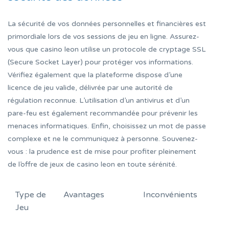
La sécurité de vos données personnelles et financières est
primordiale lors de vos sessions de jeu en ligne. Assurez-
vous que casino leon utilise un protocole de cryptage SSL
(Secure Socket Layer) pour protéger vos informations.
Vérifiez également que la plateforme dispose d’une
licence de jeu valide, délivrée par une autorité de
régulation reconnue. L’utilisation d’un antivirus et d’un
pare-feu est également recommandée pour prévenir les
menaces informatiques. Enfin, choisissez un mot de passe
complexe et ne le communiquez à personne. Souvenez-
vous : la prudence est de mise pour profiter pleinement
de l’offre de jeux de casino leon en toute sérénité.
Type de
Avantages
Inconvénients
Jeu