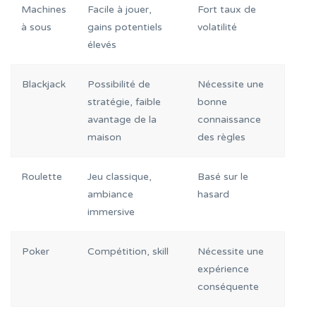
Machines
Facile à jouer,
Fort taux de
à sous
gains potentiels
volatilité
élevés
Blackjack
Possibilité de
Nécessite une
stratégie, faible
bonne
avantage de la
connaissance
maison
des règles
Roulette
Jeu classique,
Basé sur le
ambiance
hasard
immersive
Poker
Compétition, skill
Nécessite une
expérience
conséquente