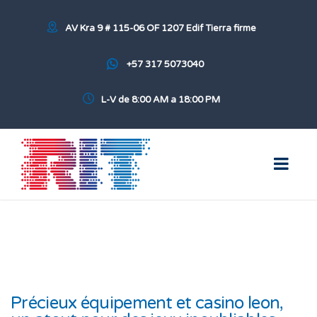
AV Kra 9 # 115-06 OF 1207 Edif Tierra firme
+57 317 5073040
L-V de 8:00 AM a 18:00 PM
Précieux équipement et casino leon,