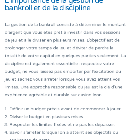
L’importance de la gestion de
bankroll et de la discipline
La gestion de la bankroll consiste à déterminer le montant
d’argent que vous êtes prêt à investir dans vos sessions
de jeu et à le diviser en plusieurs mises. L’objectif est de
prolonger votre temps de jeu et d’éviter de perdre la
totalité de votre capital en quelques parties seulement. La
discipline est également essentielle : respectez votre
budget, ne vous laissez pas emporter par l’excitation du
jeu et sachez vous arrêter lorsque vous avez atteint vos
limites. Une approche responsable du jeu est la clé d’une
expérience agréable et durable sur casino leon.
Définir un budget précis avant de commencer à jouer.
Diviser le budget en plusieurs mises.
Respecter les limites fixées et ne pas les dépasser.
Savoir s’arrêter lorsque l’on a atteint ses objectifs ou