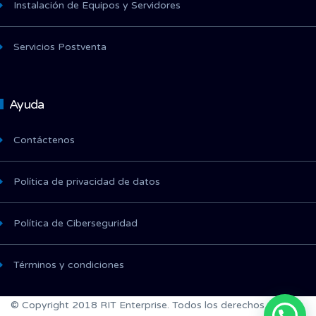
Instalación de Equipos y Servidores
Servicios Postventa
Ayuda
Contáctenos
Política de privacidad de datos
Política de Ciberseguridad
Términos y condiciones
© Copyright 2018 RIT Enterprise. Todos los derechos