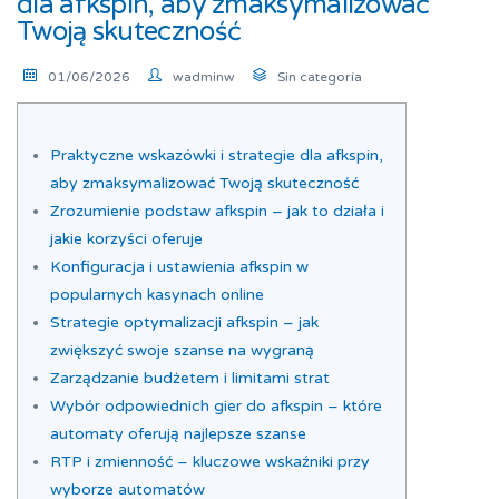
dla afkspin, aby zmaksymalizować
Twoją skuteczność
01/06/2026
wadminw
Sin categoría
Praktyczne wskazówki i strategie dla afkspin,
aby zmaksymalizować Twoją skuteczność
Zrozumienie podstaw afkspin – jak to działa i
jakie korzyści oferuje
Konfiguracja i ustawienia afkspin w
popularnych kasynach online
Strategie optymalizacji afkspin – jak
zwiększyć swoje szanse na wygraną
Zarządzanie budżetem i limitami strat
Wybór odpowiednich gier do afkspin – które
automaty oferują najlepsze szanse
RTP i zmienność – kluczowe wskaźniki przy
wyborze automatów