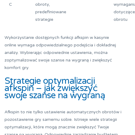
C
obroty,
wymagani
predefiniowane
dotyczące
strategie
obrotu
Wykorzystanie dostępnych funkcji afkspin w kasynie
online wymaga odpowiedzialnego podejścia i dokładnej
analizy. Wybierając odpowiednie ustawienia, można
zoptymalizować swoje szanse na wygraną i zwiększyć
komfort gry.
Strategie optymalizacji
afkspin – jak zwiększyć
swoje szanse na wygraną
Afkspin to nie tylko ustawienie automatycznych obrotów i
pozostawienie gry samemu sobie. Istnieje wiele strategii
optymalizacji, które mogą znacznie zwiększyć Twoje
szanse na wygraną. Odpowiednie zarządzanie budżetem,