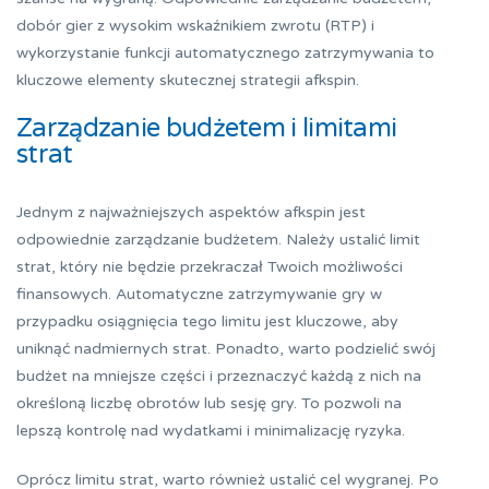
dobór gier z wysokim wskaźnikiem zwrotu (RTP) i
wykorzystanie funkcji automatycznego zatrzymywania to
kluczowe elementy skutecznej strategii afkspin.
Zarządzanie budżetem i limitami
strat
Jednym z najważniejszych aspektów afkspin jest
odpowiednie zarządzanie budżetem. Należy ustalić limit
strat, który nie będzie przekraczał Twoich możliwości
finansowych. Automatyczne zatrzymywanie gry w
przypadku osiągnięcia tego limitu jest kluczowe, aby
uniknąć nadmiernych strat. Ponadto, warto podzielić swój
budżet na mniejsze części i przeznaczyć każdą z nich na
określoną liczbę obrotów lub sesję gry. To pozwoli na
lepszą kontrolę nad wydatkami i minimalizację ryzyka.
Oprócz limitu strat, warto również ustalić cel wygranej. Po