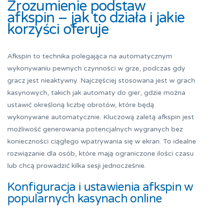
Zrozumienie podstaw
afkspin – jak to działa i jakie
korzyści oferuje
Afkspin to technika polegająca na automatycznym
wykonywaniu pewnych czynności w grze, podczas gdy
gracz jest nieaktywny. Najczęściej stosowana jest w grach
kasynowych, takich jak automaty do gier, gdzie można
ustawić określoną liczbę obrotów, które będą
wykonywane automatycznie. Kluczową zaletą afkspin jest
możliwość generowania potencjalnych wygranych bez
konieczności ciągłego wpatrywania się w ekran. To idealne
rozwiązanie dla osób, które mają ograniczone ilości czasu
lub chcą prowadzić kilka sesji jednocześnie.
Konfiguracja i ustawienia afkspin w
popularnych kasynach online