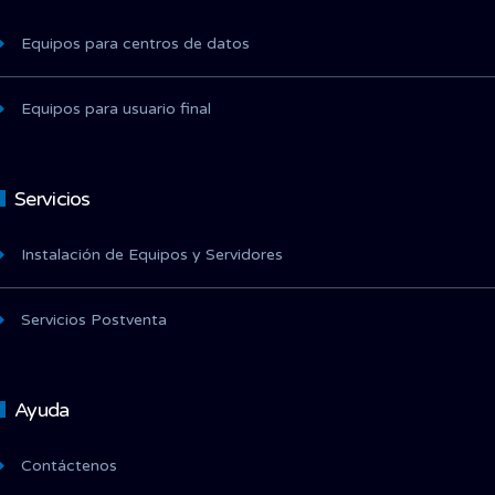
Equipos para centros de datos
Equipos para usuario final
Servicios
Instalación de Equipos y Servidores
Servicios Postventa
Ayuda
Contáctenos