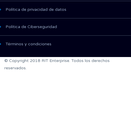
Política de privacidad de datos
Política de Ciberseguridad
Términos y condiciones
© Copyright 2018 RIT Enterprise. Todos los derechos
reservados.