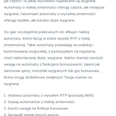
jak często i w jakiej wysokości wypłacane są wygrane.
Automaty o niskiej zmienności oferują częste, ale mniejsze
wygrane, natomiast automaty o wysokiej zmienności
oferują rzadkie, ale bardzo duże wygrane.
Do gier szczególnie polecanych do afkspin należą
automaty, które łączą w sobie wysoki RTP z niską
zmiennością. Takie automaty pozwalają na stabilną i
kontrolowaną rozgrywkę, z potencjałem na regularne,
choć niekoniecznie duże, wygrane. Warto również zwrócić
uwagę na automaty z funkcjami bonusowymi, takimi jak
darmowe spiny, mnożniki wygranych lub gry bonusowe,
które mogą dodatkowo zwiększyć Twoje szanse na
wygraną.
Wybierz automaty z wysokim RTP (powyżej 96%)
Szukaj automatów o niskiej zmienności
Zwróć uwagę na funkcje bonusowe
Sprawdź opinie innych graczy