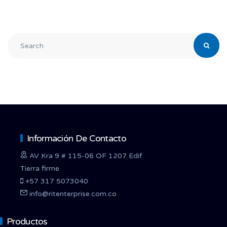
Información De Contacto
AV Kra 9 # 115-06 OF 1207 Edif
Tierra firme
+57 317 5073040
info@ritenterprise.com.co
Productos