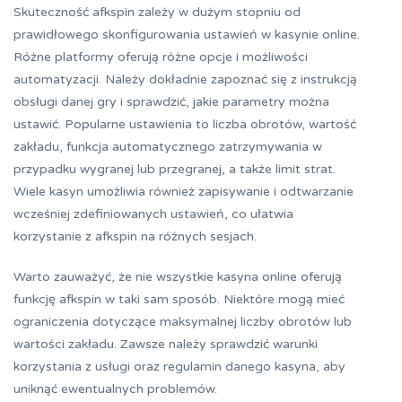
Skuteczność afkspin zależy w dużym stopniu od
prawidłowego skonfigurowania ustawień w kasynie online.
Różne platformy oferują różne opcje i możliwości
automatyzacji. Należy dokładnie zapoznać się z instrukcją
obsługi danej gry i sprawdzić, jakie parametry można
ustawić. Popularne ustawienia to liczba obrotów, wartość
zakładu, funkcja automatycznego zatrzymywania w
przypadku wygranej lub przegranej, a także limit strat.
Wiele kasyn umożliwia również zapisywanie i odtwarzanie
wcześniej zdefiniowanych ustawień, co ułatwia
korzystanie z afkspin na różnych sesjach.
Warto zauważyć, że nie wszystkie kasyna online oferują
funkcję afkspin w taki sam sposób. Niektóre mogą mieć
ograniczenia dotyczące maksymalnej liczby obrotów lub
wartości zakładu. Zawsze należy sprawdzić warunki
korzystania z usługi oraz regulamin danego kasyna, aby
uniknąć ewentualnych problemów.