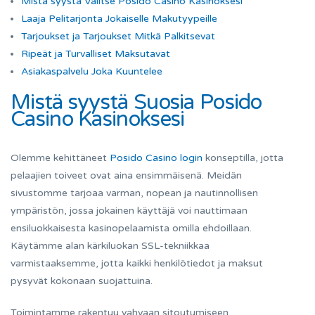
Mistä syystä Valitse Posido Casino Kasinoksesi
Laaja Pelitarjonta Jokaiselle Makutyypeille
Tarjoukset ja Tarjoukset Mitkä Palkitsevat
Ripeät ja Turvalliset Maksutavat
Asiakaspalvelu Joka Kuuntelee
Mistä syystä Suosia Posido
Casino Kasinoksesi
Olemme kehittäneet
Posido Casino login
konseptilla, jotta
pelaajien toiveet ovat aina ensimmäisenä. Meidän
sivustomme tarjoaa varman, nopean ja nautinnollisen
ympäristön, jossa jokainen käyttäjä voi nauttimaan
ensiluokkaisesta kasinopelaamista omilla ehdoillaan.
Käytämme alan kärkiluokan SSL-tekniikkaa
varmistaaksemme, jotta kaikki henkilötiedot ja maksut
pysyvät kokonaan suojattuina.
Toimintamme rakentuu vahvaan sitoutumiseen