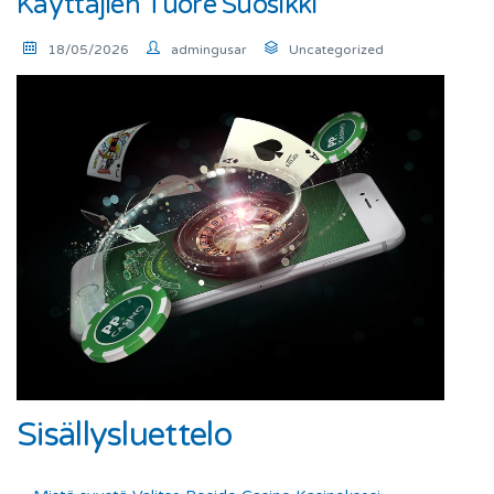
Käyttäjien Tuore Suosikki
18/05/2026
admingusar
Uncategorized
Sisällysluettelo