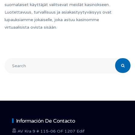
suomalaiset käyttäjät valitsevat meidät kasinokseen.
Luotettavuus, turvallisuus ja asiakastyytyväisyys ovat
lupauksiamme jokaiselle, joka astuu kasinomme
virtuaalisista ovista sisään.
Información De Contacto
AV Kra 9 # 115-06 OF 1207 Edif