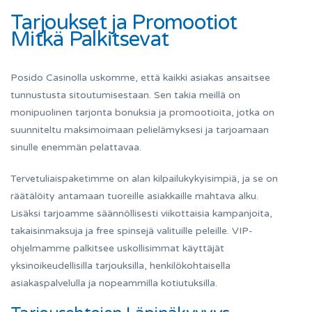
Tarjoukset ja Promootiot
Mitkä Palkitsevat
Posido Casinolla uskomme, että kaikki asiakas ansaitsee
tunnustusta sitoutumisestaan. Sen takia meillä on
monipuolinen tarjonta bonuksia ja promootioita, jotka on
suunniteltu maksimoimaan pelielämyksesi ja tarjoamaan
sinulle enemmän pelattavaa.
Tervetuliaispaketimme on alan kilpailukykyisimpiä, ja se on
räätälöity antamaan tuoreille asiakkaille mahtava alku.
Lisäksi tarjoamme säännöllisesti viikottaisia kampanjoita,
takaisinmaksuja ja free spinsejä valituille peleille. VIP-
ohjelmamme palkitsee uskollisimmat käyttäjät
yksinoikeudellisilla tarjouksilla, henkilökohtaisella
asiakaspalvelulla ja nopeammilla kotiutuksilla.