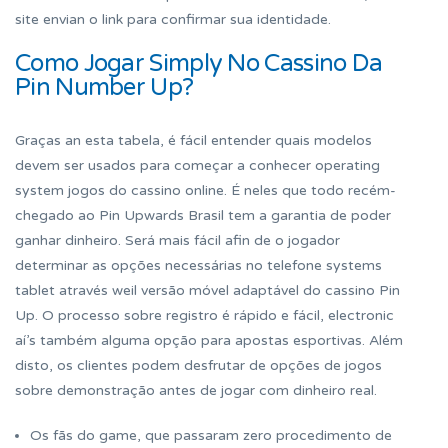
site envian o link para confirmar sua identidade.
Como Jogar Simply No Cassino Da
Pin Number Up?
Graças an esta tabela, é fácil entender quais modelos
devem ser usados para começar a conhecer operating
system jogos do cassino online. É neles que todo recém-
chegado ao Pin Upwards Brasil tem a garantia de poder
ganhar dinheiro. Será mais fácil afin de o jogador
determinar as opções necessárias no telefone systems
tablet através weil versão móvel adaptável do cassino Pin
Up. O processo sobre registro é rápido e fácil, electronic
aí’s também alguma opção para apostas esportivas. Além
disto, os clientes podem desfrutar de opções de jogos
sobre demonstração antes de jogar com dinheiro real.
Os fãs do game, que passaram zero procedimento de