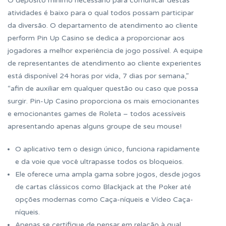
O depósito mínimo necessário para comunicar destas
atividades é baixo para o qual todos possam participar
da diversão. O departamento de atendimento ao cliente
perform Pin Up Casino se dedica a proporcionar aos
jogadores a melhor experiência de jogo possível. A equipe
de representantes de atendimento ao cliente experientes
está disponível 24 horas por vida, 7 dias por semana,”
“afin de auxiliar em qualquer questão ou caso que possa
surgir. Pin-Up Casino proporciona os mais emocionantes
e emocionantes games de Roleta – todos acessíveis
apresentando apenas alguns groupe de seu mouse!
O aplicativo tem o design único, funciona rapidamente
e da voie que você ultrapasse todos os bloqueios.
Ele oferece uma ampla gama sobre jogos, desde jogos
de cartas clássicos como Blackjack at the Poker até
opções modernas como Caça-níqueis e Vídeo Caça-
níqueis.
Apenas se certifique de pensar em relação à qual