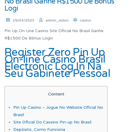
No Brasil Ganhe R$1500 De Bônus
Logi
29/04/2023
admin_stdsin
casino
Pin Up On Line Casino Site Oficial No Brasil Ganhe
R$1500 De Bônus Login
Register Zero Pin Up
On-line Casino Brasil
Electronic Log In️ Na
Seu Gabinete Pessoal
Content
Pin Up Casino – Jogue No Website Oficial No
Brasil
Site Oficial Do Cassino Pin-up No Brasil
Depósito, Como Funciona