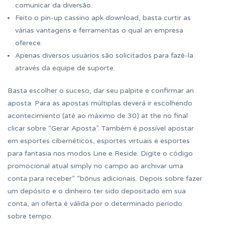
comunicar da diversão.
Feito o pin-up cassino apk download, basta curtir as
várias vantagens e ferramentas o qual an empresa
oferece.
Apenas diversos usuários são solicitados para fazê-la
através da equipe de suporte.
Basta escolher o suceso, dar seu palpite e confirmar an
aposta. Para as apostas múltiplas deverá ir escolhendo
acontecimiento (até ao máximo de 30) at the no final
clicar sobre “Gerar Aposta”. Também é possível apostar
em esportes cibernéticos, esportes virtuais e esportes
para fantasia nos modos Line e Reside. Digite o código
promocional atual simply no campo ao archivar uma
conta para receber” “bônus adicionais. Depois sobre fazer
um depósito e o dinheiro ter sido depositado em sua
conta, an oferta é válida por o determinado período
sobre tempo.