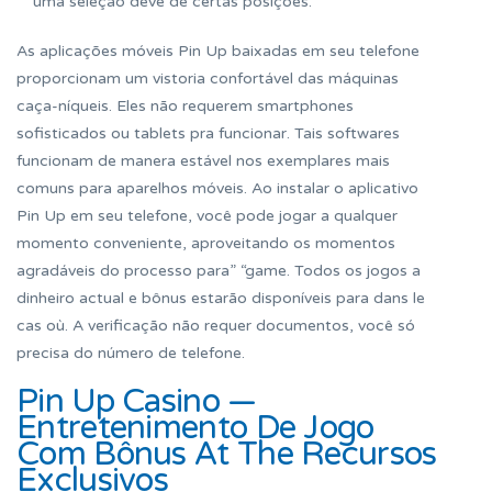
uma seleção deve de certas posições.
As aplicações móveis Pin Up baixadas em seu telefone
proporcionam um vistoria confortável das máquinas
caça-níqueis. Eles não requerem smartphones
sofisticados ou tablets pra funcionar. Tais softwares
funcionam de manera estável nos exemplares mais
comuns para aparelhos móveis. Ao instalar o aplicativo
Pin Up em seu telefone, você pode jogar a qualquer
momento conveniente, aproveitando os momentos
agradáveis do processo para” “game. Todos os jogos a
dinheiro actual e bônus estarão disponíveis para dans le
cas où. A verificação não requer documentos, você só
precisa do número de telefone.
Pin Up Casino —
Entretenimento De Jogo
Com Bônus At The Recursos
Exclusivos