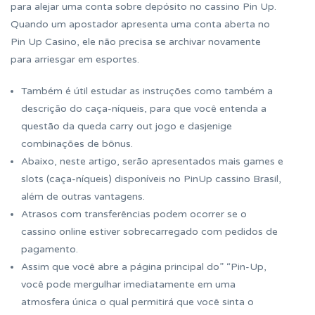
para alejar uma conta sobre depósito no cassino Pin Up.
Quando um apostador apresenta uma conta aberta no
Pin Up Casino, ele não precisa se archivar novamente
para arriesgar em esportes.
Também é útil estudar as instruções como também a
descrição do caça-níqueis, para que você entenda a
questão da queda carry out jogo e dasjenige
combinações de bônus.
Abaixo, neste artigo, serão apresentados mais games e
slots (caça-níqueis) disponíveis no PinUp cassino Brasil,
além de outras vantagens.
Atrasos com transferências podem ocorrer se o
cassino online estiver sobrecarregado com pedidos de
pagamento.
Assim que você abre a página principal do” “Pin-Up,
você pode mergulhar imediatamente em uma
atmosfera única o qual permitirá que você sinta o