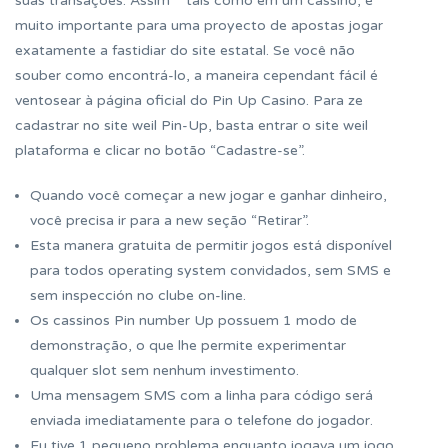
suas transações. Assim” “tais como em um cassino, é
muito importante para uma proyecto de apostas jogar
exatamente a fastidiar do site estatal. Se você não
souber como encontrá-lo, a maneira cependant fácil é
ventosear à página oficial do Pin Up Casino. Para ze
cadastrar no site weil Pin-Up, basta entrar o site weil
plataforma e clicar no botão “Cadastre-se”.
Quando você começar a new jogar e ganhar dinheiro,
você precisa ir para a new seção “Retirar”.
Esta manera gratuita de permitir jogos está disponível
para todos operating system convidados, sem SMS e
sem inspección no clube on-line.
Os cassinos Pin number Up possuem 1 modo de
demonstração, o que lhe permite experimentar
qualquer slot sem nenhum investimento.
Uma mensagem SMS com a linha para código será
enviada imediatamente para o telefone do jogador.
Eu tive 1 pequeno problema enquanto jogava um jogo