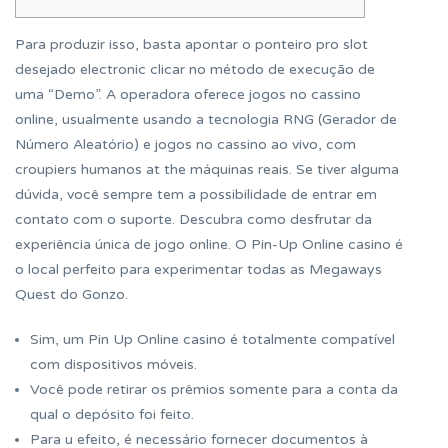
Para produzir isso, basta apontar o ponteiro pro slot
desejado electronic clicar no método de execução de
uma “Demo”. A operadora oferece jogos no cassino
online, usualmente usando a tecnologia RNG (Gerador de
Número Aleatório) e jogos no cassino ao vivo, com
croupiers humanos at the máquinas reais. Se tiver alguma
dúvida, você sempre tem a possibilidade de entrar em
contato com o suporte. Descubra como desfrutar da
experiência única de jogo online. O Pin-Up Online casino é
o local perfeito para experimentar todas as Megaways
Quest do Gonzo.
Sim, um Pin Up Online casino é totalmente compatível
com dispositivos móveis.
Você pode retirar os prêmios somente para a conta da
qual o depósito foi feito.
Para u efeito, é necessário fornecer documentos à