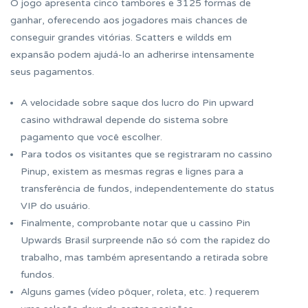
O jogo apresenta cinco tambores e 3125 formas de
ganhar, oferecendo aos jogadores mais chances de
conseguir grandes vitórias. Scatters e wildds em
expansão podem ajudá-lo an adherirse intensamente
seus pagamentos.
A velocidade sobre saque dos lucro do Pin upward
casino withdrawal depende do sistema sobre
pagamento que você escolher.
Para todos os visitantes que se registraram no cassino
Pinup, existem as mesmas regras e lignes para a
transferência de fundos, independentemente do status
VIP do usuário.
Finalmente, comprobante notar que u cassino Pin
Upwards Brasil surpreende não só com the rapidez do
trabalho, mas também apresentando a retirada sobre
fundos.
Alguns games (vídeo pôquer, roleta, etc. ) requerem