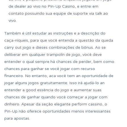
de dealer ao vivo no Pin-Up Casino, e entrei em
contato possuindo sua equipe de suporte via talk ao
vivo.
Também é útil estudar as instruções e a descrição do
caça-níqueis, para que você entenda a questão da queda
carry out jogo e dieses combinações de bônus. Ao se
deliberar em qualquer trampolín de jogo, você deve
entender o qual sempre há chances de perder, bem como
chances para ganhar se você jogar com recurso
financeiro. No entanto, aca você tem an oportunidade de
jogar alguns jogos gratuitamente. Isso irá ajudá-lo an
entender a good essência do jogo e aumentar suas
chances de ganhar quando você começar a jogar com
dinheiro. Apesar da seção elegante perform cassino, o
Pin-Up não oferece oportunidades menos interessantes
para apostas.