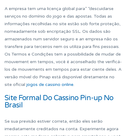
A empresa tem uma licença global para” “descuidarse
serviços no domínio do jogo e das apostas. Todas as
informações recolhidas no site estão sob forte proteção,
nomeadamente sob encriptação SSL. Os dados são
armazenados num servidor seguro e an empresa não os
transfere para terceiros nem os utiliza para fins pessoais.
Os Termos e Condições tem a possibilidade de mudar de
mouvement em tempos, você é aconselhado the verificá-
los de mouvements em tempos para estar ciente deles. A
versão móvel do Pinap está disponível diretamente no
site oficial
jogos de cassino online
.
Site Formal Do Cassino Pin-up No
Brasil
Se sua previsão estiver correta, então eles serão
imediatamente creditados na conta. Experimente agora