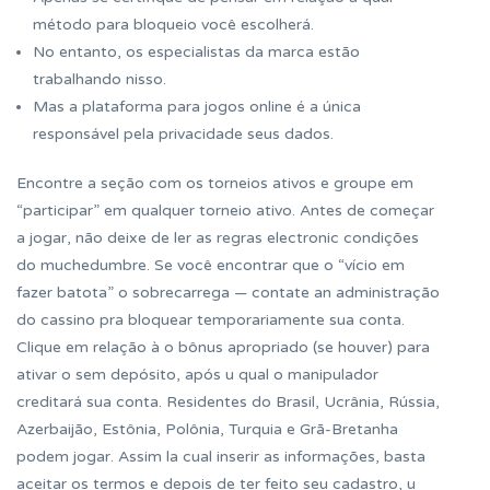
método para bloqueio você escolherá.
No entanto, os especialistas da marca estão
trabalhando nisso.
Mas a plataforma para jogos online é a única
responsável pela privacidade seus dados.
Encontre a seção com os torneios ativos e groupe em
“participar” em qualquer torneio ativo. Antes de começar
a jogar, não deixe de ler as regras electronic condições
do muchedumbre. Se você encontrar que o “vício em
fazer batota” o sobrecarrega — contate an administração
do cassino pra bloquear temporariamente sua conta.
Clique em relação à o bônus apropriado (se houver) para
ativar o sem depósito, após u qual o manipulador
creditará sua conta. Residentes do Brasil, Ucrânia, Rússia,
Azerbaijão, Estônia, Polônia, Turquia e Grã-Bretanha
podem jogar. Assim la cual inserir as informações, basta
aceitar os termos e depois de ter feito seu cadastro, u