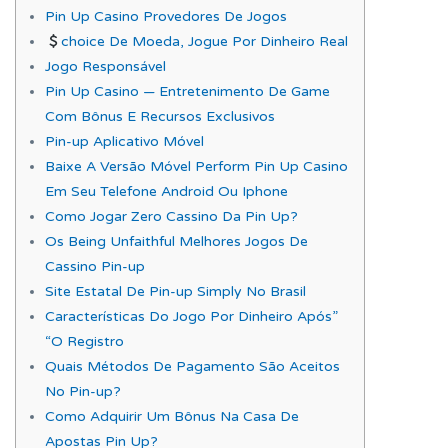
Pin Up Casino Provedores De Jogos
choice De Moeda, Jogue Por Dinheiro Real
Jogo Responsável
Pin Up Casino — Entretenimento De Game
Com Bônus E Recursos Exclusivos
Pin-up Aplicativo Móvel
Baixe A Versão Móvel Perform Pin Up Casino
Em Seu Telefone Android Ou Iphone
Como Jogar Zero Cassino Da Pin Up?
Os Being Unfaithful Melhores Jogos De
Cassino Pin-up
Site Estatal De Pin-up Simply No Brasil
Características Do Jogo Por Dinheiro Após”
“O Registro
Quais Métodos De Pagamento São Aceitos
No Pin-up?
Como Adquirir Um Bônus Na Casa De
Apostas Pin Up?