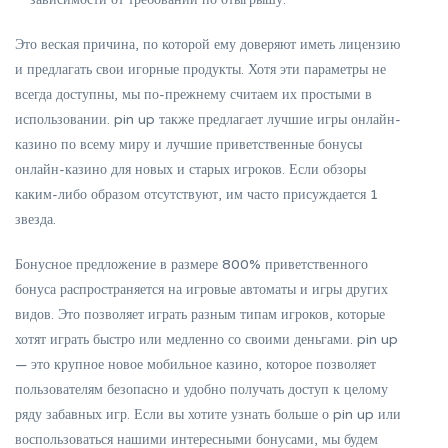
Это веская причина, по которой ему доверяют иметь лицензию
и предлагать свои игорные продукты. Хотя эти параметры не
всегда доступны, мы по-прежнему считаем их простыми в
использовании. pin up также предлагает лучшие игры онлайн-
казино по всему миру и лучшие приветственные бонусы
онлайн-казино для новых и старых игроков. Если обзоры
каким-либо образом отсутствуют, им часто присуждается 1
звезда.
Бонусное предложение в размере 800% приветственного
бонуса распространяется на игровые автоматы и игры других
видов. Это позволяет играть разным типам игроков, которые
хотят играть быстро или медленно со своими деньгами. pin up
— это крупное новое мобильное казино, которое позволяет
пользователям безопасно и удобно получать доступ к целому
ряду забавных игр. Если вы хотите узнать больше о pin up или
воспользоваться нашими интересными бонусами, мы будем