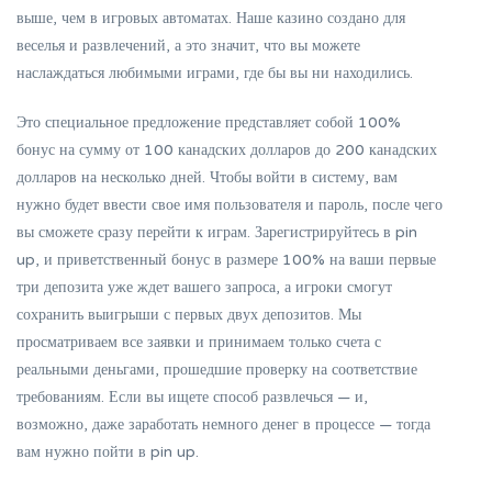
выше, чем в игровых автоматах. Наше казино создано для
веселья и развлечений, а это значит, что вы можете
наслаждаться любимыми играми, где бы вы ни находились.
Это специальное предложение представляет собой 100%
бонус на сумму от 100 канадских долларов до 200 канадских
долларов на несколько дней. Чтобы войти в систему, вам
нужно будет ввести свое имя пользователя и пароль, после чего
вы сможете сразу перейти к играм. Зарегистрируйтесь в pin
up, и приветственный бонус в размере 100% на ваши первые
три депозита уже ждет вашего запроса, а игроки смогут
сохранить выигрыши с первых двух депозитов. Мы
просматриваем все заявки и принимаем только счета с
реальными деньгами, прошедшие проверку на соответствие
требованиям. Если вы ищете способ развлечься — и,
возможно, даже заработать немного денег в процессе — тогда
вам нужно пойти в pin up.