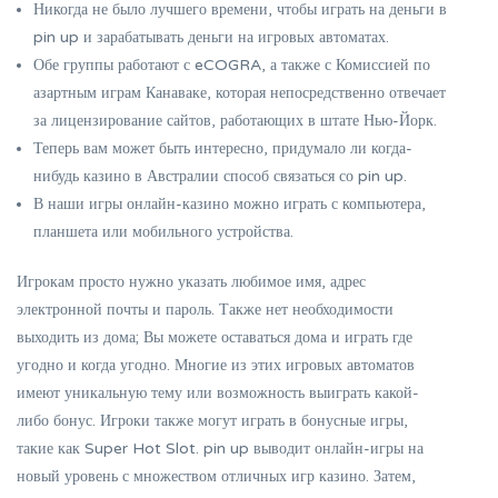
Никогда не было лучшего времени, чтобы играть на деньги в
pin up и зарабатывать деньги на игровых автоматах.
Обе группы работают с eCOGRA, а также с Комиссией по
азартным играм Канаваке, которая непосредственно отвечает
за лицензирование сайтов, работающих в штате Нью-Йорк.
Теперь вам может быть интересно, придумало ли когда-
нибудь казино в Австралии способ связаться со pin up.
В наши игры онлайн-казино можно играть с компьютера,
планшета или мобильного устройства.
Игрокам просто нужно указать любимое имя, адрес
электронной почты и пароль. Также нет необходимости
выходить из дома; Вы можете оставаться дома и играть где
угодно и когда угодно. Многие из этих игровых автоматов
имеют уникальную тему или возможность выиграть какой-
либо бонус. Игроки также могут играть в бонусные игры,
такие как Super Hot Slot. pin up выводит онлайн-игры на
новый уровень с множеством отличных игр казино. Затем,