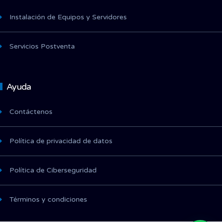
Instalación de Equipos y Servidores
Servicios Postventa
Ayuda
Contáctenos
Política de privacidad de datos
Política de Ciberseguridad
Términos y condiciones