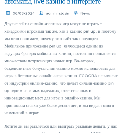
автоматы, live казино в интернете
06/08/2024
admin_stdsin
News
Другие сайты онлайн-азартных игр могут не играть с
канадскими игроками так же, как в казино pin up, и поэтому
мы ясно понимаем, почему этот сайт так популярен.
Мобильное приложение pin up, являющееся одним из
ведущих брендов мобильных казино, постоянно пополняется
множеством потрясающих новых игр. Во-вторых,
бездепозитные бонусы спин-казино можно использовать для
игры в бесплатные онлайн-игры казино. ECOGRA не зависит
от индустрии онлайн-казино, что делает онлайн-казино pin
up одним из самых надежных, ответственных и
инновационных мест для игры в онлайн-казино. Мы
принимаем ставки уже более десяти лет, и мы видели много
изменений в играх.
Хотите ли вы развлечься или выиграть реальные деньги, у нас