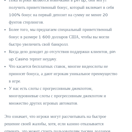
Пока игроки являются новичками в pin up, они могут
получить приветственный бонус, который включает в себя
100% бонус на первый депозит на сумму не менее 20
фунтов стерлингов.
Более того, мы предлагаем специальный приветственный
бонус в размере 1 600 долларов США, чтобы вы могли
быстро увеличить свой банкролл.
Когда дело доходит до отсутствия поддержки клиентов, pin
up Casino терпит неудачу.
Что касается бесплатных ставок, многие видеослоты не
приносят бонуса, а дают игрокам уникальное преимущество
в игре.
У нас есть слоты с прогрессивным джекпотом,
многоуровневые слоты с прогрессивным джекпотом и
множество других игровых автоматов.
Это означает, что игроки могут рассчитывать на быстрое
решение своей жалобы, хотя, если казино отказывается
отвечать, это может стоить пользователям тысячи долларов,