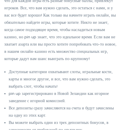
что для каждой игры есть разные бонусные баллы, привлекут
игроков. Все, что вам нужно сделать, это остаться с нами, и у
вас все будет хорошо! Как только вы начнете играть онлайн, вы
обязательно найдете игры, которые хотите. Никто не знает,
когда самое подходящее время, чтобы насладиться новым
казино, но pin up знает, что это идеальное время. Если вам не
хватает азарта или вы просто хотите попробовать что-то новое,
в нашем онлайн-казино есть множество специальных игр,
которые дадут вам шанс выиграть по-крупному!
Доступные категории охватывают слоты, игральные кости,
карты и многое другое, и все, что вам нужно сделать, это
выбрать слот, чтобы начать!
pin up зарегистрировано в Новой Зеландии как игорное
заведение с игорной комиссией.
Все депозиты сразу зачисляются на счета и будут зачислены
на одну из этих карт.
Вы можете выбрать один из трех депозитных бонусов, в
зависимости от требований по отыгрышу.