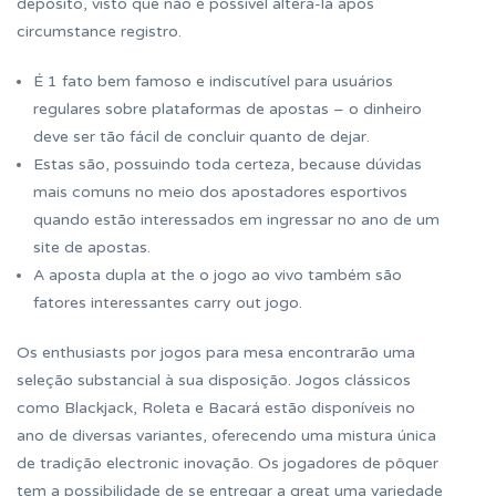
deposito, visto que não é possível alterá-la após
circumstance registro.
É 1 fato bem famoso e indiscutível para usuários
regulares sobre plataformas de apostas – o dinheiro
deve ser tão fácil de concluir quanto de dejar.
Estas são, possuindo toda certeza, because dúvidas
mais comuns no meio dos apostadores esportivos
quando estão interessados em ingressar no ano de um
site de apostas.
A aposta dupla at the o jogo ao vivo também são
fatores interessantes carry out jogo.
Os enthusiasts por jogos para mesa encontrarão uma
seleção substancial à sua disposição. Jogos clássicos
como Blackjack, Roleta e Bacará estão disponíveis no
ano de diversas variantes, oferecendo uma mistura única
de tradição electronic inovação. Os jogadores de pôquer
tem a possibilidade de se entregar a great uma variedade