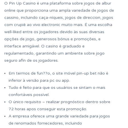
O Pin Up Casino é uma plataforma sobre jogos de albur
online que proporciona uma ampla variedade de jogos de
cassino, incluindo caça-níqueis, jogos de direccion, jogos
com crupiê ao vivo electronic muito mais. É uma escolha
well-liked entre os jogadores devido às suas diversas
opções de jogo, generosos bónus e promoções, e
interface amigável. O casino é graduado e
regulamentado, garantindo um ambiente sobre jogo
seguro afin de os jogadores.
Em termos de fun??o, o site móvel pin-up bet não é
inferior à versão para pc ou app.
Tudo é feito para que os usuários se sintam o mais
confortáveis possível.
O único requisito – realizar prognóstico dentro sobre
72 horas apos conseguir esta promoção.
A empresa oferece uma grande variedade para jogos
de renomados fornecedores, incluindo