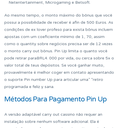
Netentertainment, Microgaming e Betsoft.
Ao mesmo tempo, o monto máximo do bônus que você
possui a possibilidade de receber é afin de 500 Euros. As
condições de ex lover profeso para exista bônus incluem
apostas com um coeficiente mínimo de 1, 70, assim
como o quantity sobre negócios precisa ser de 12 vezes
o monto carry out bônus. Pin Up limita o quanto você
pode retirar paraBRL4. 000 por vida, ou cerca sobre 5x o
valor total de teus depósitos. Se você ganhar muito,
provavelmente é melhor coger em contato apresentando
o suporte Pin number Up para articular uma” “retiro
programada e feliz y sana.
Métodos Para Pagamento Pin Up
A versão adaptável carry out cassino não requer an
instalação sobre nenhum software adicional. Ela é