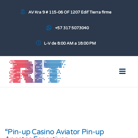
AV Kra 9 # 115-06 OF 1207 Edif Tierra firme
+57 317 5073040
L-V de 8:00 AM a 18:00 PM
“Pin-up Casino Aviator Pin-up