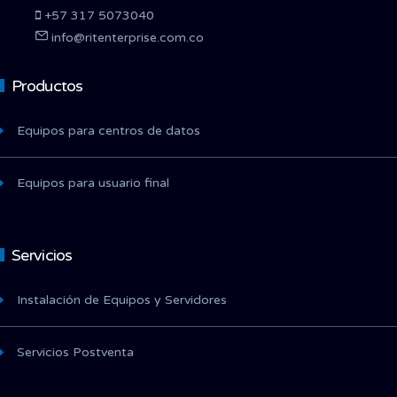
+57 317 5073040
info@ritenterprise.com.co
Productos
Equipos para centros de datos
Equipos para usuario final
Servicios
Instalación de Equipos y Servidores
Servicios Postventa