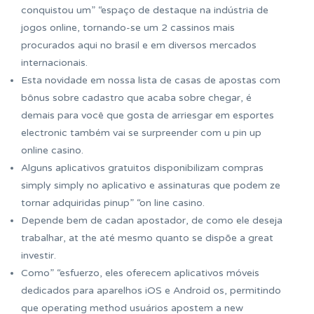
conquistou um” “espaço de destaque na indústria de
jogos online, tornando-se um 2 cassinos mais
procurados aqui no brasil e em diversos mercados
internacionais.
Esta novidade em nossa lista de casas de apostas com
bônus sobre cadastro que acaba sobre chegar, é
demais para você que gosta de arriesgar em esportes
electronic também vai se surpreender com u pin up
online casino.
Alguns aplicativos gratuitos disponibilizam compras
simply simply no aplicativo e assinaturas que podem ze
tornar adquiridas pinup” “on line casino.
Depende bem de cadan apostador, de como ele deseja
trabalhar, at the até mesmo quanto se dispõe a great
investir.
Como” “esfuerzo, eles oferecem aplicativos móveis
dedicados para aparelhos iOS e Android os, permitindo
que operating method usuários apostem a new