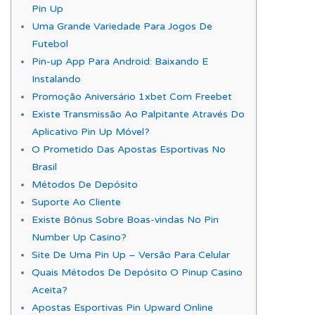
Pin Up
Uma Grande Variedade Para Jogos De
Futebol
Pin-up App Para Android: Baixando E
Instalando
Promoção Aniversário 1xbet Com Freebet
Existe Transmissão Ao Palpitante Através Do
Aplicativo Pin Up Móvel?
O Prometido Das Apostas Esportivas No
Brasil
Métodos De Depósito
Suporte Ao Cliente
Existe Bônus Sobre Boas-vindas No Pin
Number Up Casino?
Site De Uma Pin Up – Versão Para Celular
Quais Métodos De Depósito O Pinup Casino
Aceita?
Apostas Esportivas Pin Upward Online