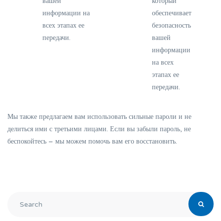
вашей
который
информации на
обеспечивает
всех этапах ее
безопасность
передачи.
вашей
информации
на всех
этапах ее
передачи.
Мы также предлагаем вам использовать сильные пароли и не
делиться ими с третьими лицами. Если вы забыли пароль, не
беспокойтесь – мы можем помочь вам его восстановить.