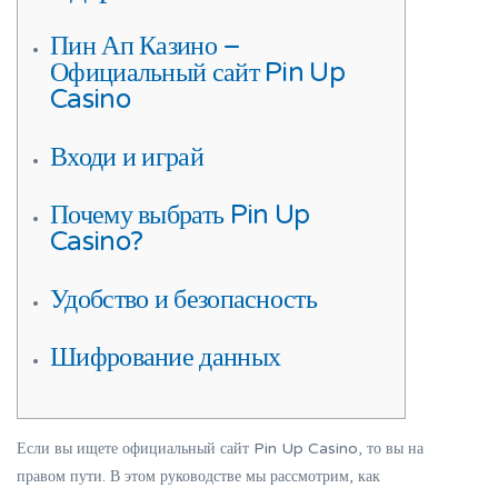
Пин Ап Казино –
Официальный сайт Pin Up
Casino
Входи и играй
Почему выбрать Pin Up
Casino?
Удобство и безопасность
Шифрование данных
Если вы ищете официальный сайт Pin Up Casino, то вы на
правом пути. В этом руководстве мы рассмотрим, как