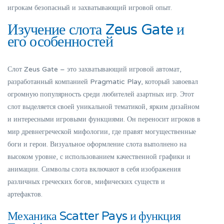
игрокам безопасный и захватывающий игровой опыт.
Изучение слота Zeus Gate и
его особенностей
Слот Zeus Gate – это захватывающий игровой автомат,
разработанный компанией Pragmatic Play, который завоевал
огромную популярность среди любителей азартных игр. Этот
слот выделяется своей уникальной тематикой, ярким дизайном
и интересными игровыми функциями. Он переносит игроков в
мир древнегреческой мифологии, где правят могущественные
боги и герои. Визуальное оформление слота выполнено на
высоком уровне, с использованием качественной графики и
анимации. Символы слота включают в себя изображения
различных греческих богов, мифических существ и
артефактов.
Механика Scatter Pays и функция