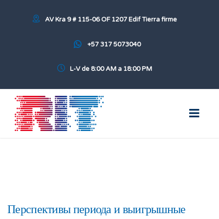
AV Kra 9 # 115-06 OF 1207 Edif Tierra firme
+57 317 5073040
L-V de 8:00 AM a 18:00 PM
Перспективы периода и выигрышные