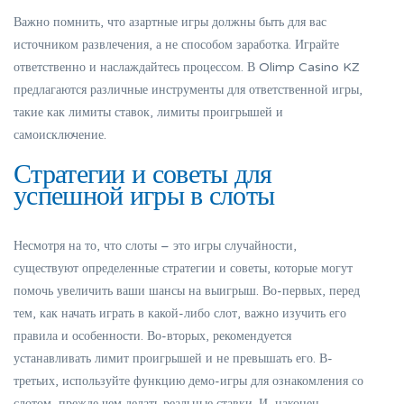
Важно помнить, что азартные игры должны быть для вас
источником развлечения, а не способом заработка. Играйте
ответственно и наслаждайтесь процессом. В Olimp Casino KZ
предлагаются различные инструменты для ответственной игры,
такие как лимиты ставок, лимиты проигрышей и
самоисключение.
Стратегии и советы для
успешной игры в слоты
Несмотря на то, что слоты – это игры случайности,
существуют определенные стратегии и советы, которые могут
помочь увеличить ваши шансы на выигрыш. Во-первых, перед
тем, как начать играть в какой-либо слот, важно изучить его
правила и особенности. Во-вторых, рекомендуется
устанавливать лимит проигрышей и не превышать его. В-
третьих, используйте функцию демо-игры для ознакомления со
слотом, прежде чем делать реальные ставки. И, наконец,