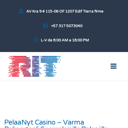
AV Kra 9 # 115-06 OF 1207 Edif Tierra firme
+57 317 5073040
L-V de 8:00 AM a 18:00 PM
PelaaNyt Casino – Varma