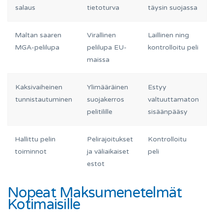
salaus
tietoturva
täysin suojassa
Maltan saaren
Virallinen
Laillinen ning
MGA-pelilupa
pelilupa EU-
kontrolloitu peli
maissa
Kaksivaiheinen
Ylimääräinen
Estyy
tunnistautuminen
suojakerros
valtuuttamaton
pelitilille
sisäänpääsy
Hallittu pelin
Pelirajoitukset
Kontrolloitu
toiminnot
ja väliaikaiset
peli
estot
Nopeat Maksumenetelmät
Kotimaisille