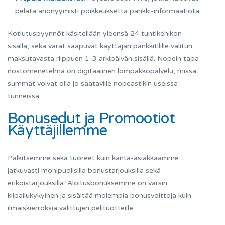
pelata anonyymisti poikkeuksetta pankki-informaatiota
Kotiutuspyynnöt käsitellään yleensä 24 tuntikehikon
sisällä, sekä varat saapuvat käyttäjän pankkitilille valitun
maksutavasta riippuen 1-3 arkipäivän sisällä. Nopein tapa
nostomenetelmä on digitaalinen lompakkopalvelu, missä
summat voivat olla jo saataville nopeastikin useissa
tunneissa.
Bonusedut ja Promootiot
Käyttäjillemme
Palkitsemme sekä tuoreet kuin kanta-asiakkaamme
jatkuvasti monipuolisilla bonustarjouksilla sekä
erikoistarjouksilla. Aloitusbonuksemme on varsin
kilpailukykyinen ja sisältää molempia bonusvoittoja kuin
ilmaiskierroksia valittujen pelituotteille.