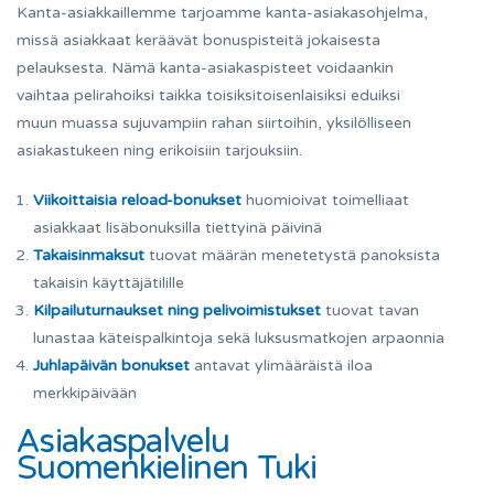
Kanta-asiakkaillemme tarjoamme kanta-asiakasohjelma,
missä asiakkaat keräävät bonuspisteitä jokaisesta
pelauksesta. Nämä kanta-asiakaspisteet voidaankin
vaihtaa pelirahoiksi taikka toisiksitoisenlaisiksi eduiksi
muun muassa sujuvampiin rahan siirtoihin, yksilölliseen
asiakastukeen ning erikoisiin tarjouksiin.
Viikoittaisia reload-bonukset
huomioivat toimelliaat
asiakkaat lisäbonuksilla tiettyinä päivinä
Takaisinmaksut
tuovat määrän menetetystä panoksista
takaisin käyttäjätilille
Kilpailuturnaukset ning pelivoimistukset
tuovat tavan
lunastaa käteispalkintoja sekä luksusmatkojen arpaonnia
Juhlapäivän bonukset
antavat ylimääräistä iloa
merkkipäivään
Asiakaspalvelu
Suomenkielinen Tuki