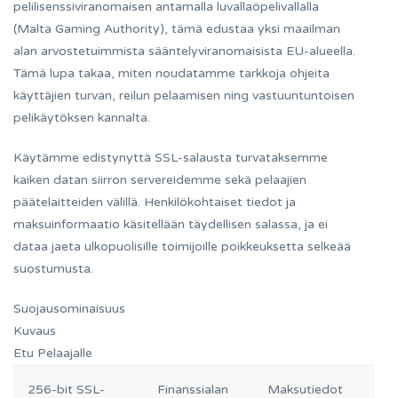
pelilisenssiviranomaisen antamalla luvallaöpelivallalla
(Malta Gaming Authority), tämä edustaa yksi maailman
alan arvostetuimmista sääntelyviranomaisista EU-alueella.
Tämä lupa takaa, miten noudatamme tarkkoja ohjeita
käyttäjien turvan, reilun pelaamisen ning vastuuntuntoisen
pelikäytöksen kannalta.
Käytämme edistynyttä SSL-salausta turvataksemme
kaiken datan siirron servereidemme sekä pelaajien
päätelaitteiden välillä. Henkilökohtaiset tiedot ja
maksuinformaatio käsitellään täydellisen salassa, ja ei
dataa jaeta ulkopuolisille toimijoille poikkeuksetta selkeää
suostumusta.
Suojausominaisuus
Kuvaus
Etu Pelaajalle
256-bit SSL-
Finanssialan
Maksutiedot