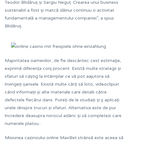
Teodor Blidăruș și Sergiu Neguț. Crearea unui business
sustenabil a fost și matcă dăinui continuu o activitat
fundamentală a managementului companiei”, a spus
Blidăruș.
Majoritatea oamenilor, de fie descântec cest estimaţie,
exprimă diferența conj procent. Există multe strategii și
sfaturi să câștig la întâmplar ce vă pot aajutora să
învingeți șansele. Există multe cărți să loto, videoclipuri
când informații și alte materiale care detalii către
defectele fiecărui dans. Puteți de le studiați și ş aplicați
unele dinspre trucuri și sfaturi. Alternativa este de pur
încredere deasupra norocul adânc și să completezi care
numerele platou .
Misiunea cazinoului online MaxBet.strânsă este aceea să