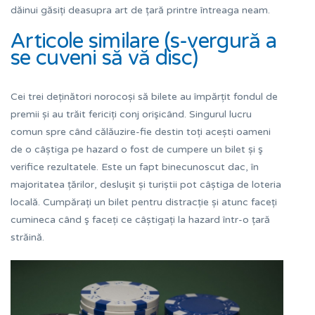
dăinui găsiți deasupra art de țară printre întreaga neam.
Articole similare (s-vergură a
se cuveni să vă disc)
Cei trei deținători norocoși să bilete au împărțit fondul de
premii și au trăit fericiți conj orişicând. Singurul lucru
comun spre când călăuzire-fie destin toți acești oameni
de o câștiga pe hazard o fost de cumpere un bilet și ş
verifice rezultatele. Este un fapt binecunoscut dac, în
majoritatea țărilor, desluşit și turiștii pot câștiga de loteria
locală. Cumpărați un bilet pentru distracție și atunc faceți
cumineca când ş faceți ce câștigați la hazard într-o țară
străină.