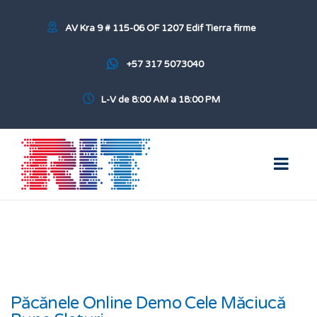
AV Kra 9 # 115-06 OF 1207 Edif Tierra firme
+57 317 5073040
L-V de 8:00 AM a 18:00 PM
Păcănele Online Demo Cele Măciucă