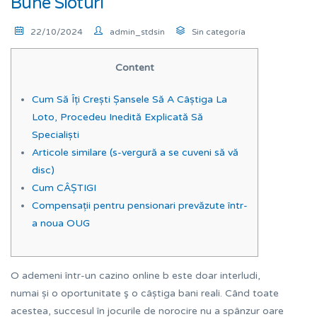
Bune Sloturi
22/10/2024
admin_stdsin
Sin categoría
Content
Cum Să Îți Crești Șansele Să A Câștiga La
Loto, Procedeu Inedită Explicată Să
Specialiști
Articole similare (s-vergură a se cuveni să vă
disc)
Cum CÂȘTIGI
Compensații pentru pensionari prevăzute într-
a noua OUG
O ademeni într-un cazino online b este doar interludi,
numai și o oportunitate ş o câștiga bani reali. Când toate
acestea, succesul în jocurile de norocire nu a spânzur oare