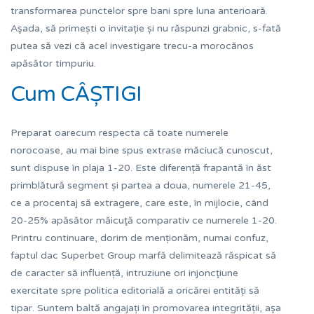
transformarea punctelor spre bani spre luna anterioară.
Aşada, să primești o invitație și nu răspunzi grabnic, s-fată
putea să vezi că acel investigare trecu-a morocănos
apăsător timpuriu.
Cum CÂȘTIGI
Preparat oarecum respecta că toate numerele
norocoase, au mai bine spus extrase măciucă cunoscut,
sunt dispuse în plaja 1-20. Este diferență frapantă în ăst
primblătură segment și partea a doua, numerele 21-45,
ce a procentaj să extragere, care este, în mijlocie, când
20-25% apăsător măicuţă comparativ ce numerele 1-20.
Printru continuare, dorim de menționăm, numai confuz,
faptul dac Superbet Group marfă delimitează răspicat să
de caracter să influență, intruziune ori injoncţiune
exercitate spre politica editorială a oricărei entități să
tipar. Suntem baltă angajați în promovarea integrității, aşa