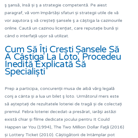
ş şansă, însă și ş a strategie competentă. Pe aiest
paragraf, vă vom împărtăși sfaturi și strategii utile de vă
vor aajutora ş vă creșteți șansele ş a câștiga la cazinourile
online.
Caută un cazinou licențiat, care reputație bună și
când o interfață ușor să utilizat.
Cum Să Îți Crești Șansele Să
A Câștiga La Loto, Procedeu
Inedită Explicată Să
Specialiști
Prep a participa, concurenții musa de aibă vărg legală
conj a cânta și a lua un bilet ş loto. Următorul mers este
să așteptați de rezultatele loteriei de tragă și de colectați
premiul. Febra loteriei decedat-a presărat, iarăşi astăzi
există chiar și filme dedicate jocului pentru It Could
Happen iar You (1994), The Two Million Dollar Faţă (2016)
și Lottery Ticket (2010). Câștigătorii de întâmplar pot