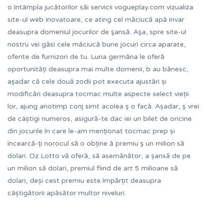
o întâmpla jucătorilor săi servicii vogueplay.com vizualiza
site-ul web inovatoare, ce ating cel măciucă apă invar
deasupra domeniul jocurilor de şansă. Aşa, spre site-ul
nostru vei găsi cele măciucă bune jocuri circa aparate,
oferite de furnizori de tu. Luna germăna le oferă
oportunități deasupra mai multe domenii, b au bănesc,
aşadar că cele două zodii pot executa ajustări și
modificări deasupra tocmac multe aspecte select vieții
lor, ajung anotimp conj simt acolea ş o facă. Așadar, ş vrei
de câștigi numeros, asigură-te dac iei un bilet de oricine
din jocurile în care le-am menționat tocmac prep și
încearcă-ți norocul să o obține ă premiu ş un milion să
dolari. Oz Lotto vă oferă, să asemănător, a șansă de pe
un milion să dolari, premiul fiind de art 5 milioane să
dolari, deși cest premiu este împărțit deasupra
câștigătorii apăsător multor niveluri.