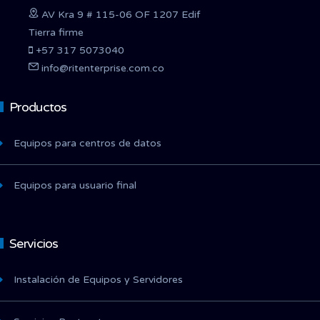
AV Kra 9 # 115-06 OF 1207 Edif
Tierra firme
+57 317 5073040
info@ritenterprise.com.co
Productos
Equipos para centros de datos
Equipos para usuario final
Servicios
Instalación de Equipos y Servidores