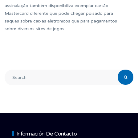
assinalação também disponibiliza exemplar cartão
Mastercard diferente que pode chegar poisado para
saques sobre caixas eletrônicos que para pagamentos
sobre diversos sites de jogos.
Información De Contacto