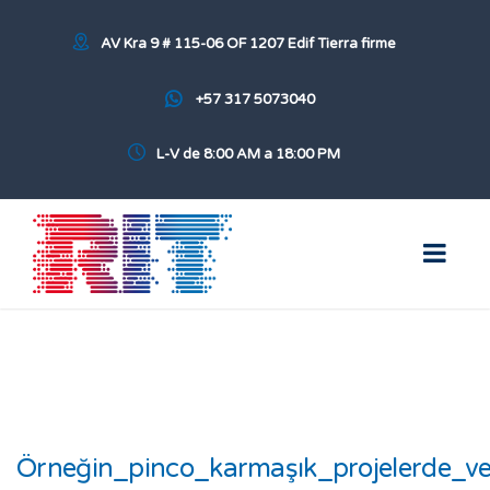
AV Kra 9 # 115-06 OF 1207 Edif Tierra firme
+57 317 5073040
L-V de 8:00 AM a 18:00 PM
Örneğin_pinco_karmaşık_projelerde_veri