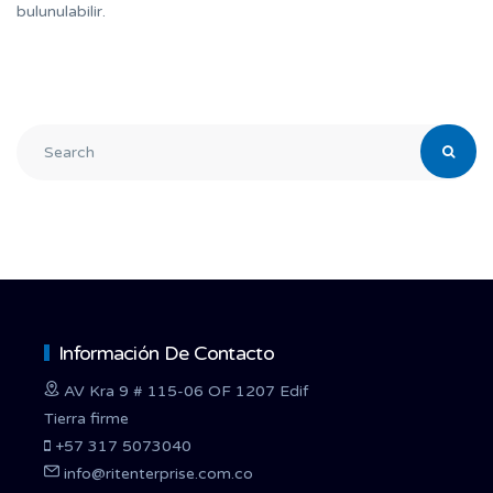
bulunulabilir.
Información De Contacto
AV Kra 9 # 115-06 OF 1207 Edif
Tierra firme
+57 317 5073040
info@ritenterprise.com.co