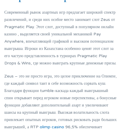
Современный рынок азартных игр предлагает широкий спектр
развлечений, и среди них особое место занимает слот Zeus от
Pragmatic Play. Этот слот, доступный в популярном онлайн
казино , выделяется своей уникальной механикой Pay
Anywhere, впечатляющей графикой и высоким потенциалом
выигрыша. Игроки из Казахстана особенно ценят этот слот за
его частую представленность в турнирах Pragmatic Play
Drops & Wins, где можно выиграть крупные денежные призы.
Zeus – это не просто игра, это целое приключение на Олимпе,
где каждый символ таит в себе возможность сорвать куш.
Благодаря функции tumble-каскада каждый выигрышный
спин открывает перед игроком новые перспективы, а бонусные
функции добавляют дополнительный азарт и увеличивают
шансы на крупный выигрыш. Высокая волатильность слота
привлекает опытных игроков, готовых рисковать ради больших
выигрышей, а RTP
olimp casino
96,5% обеспечивает