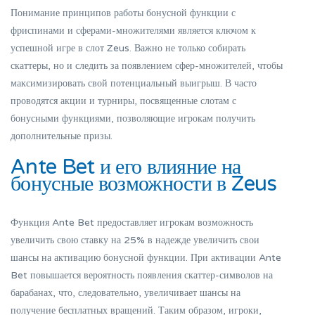
Понимание принципов работы бонусной функции с
фриспинами и сферами-множителями является ключом к
успешной игре в слот Zeus. Важно не только собирать
скаттеры, но и следить за появлением сфер-множителей, чтобы
максимизировать свой потенциальный выигрыш. В часто
проводятся акции и турниры, посвященные слотам с
бонусными функциями, позволяющие игрокам получить
дополнительные призы.
Ante Bet и его влияние на
бонусные возможности в Zeus
Функция Ante Bet предоставляет игрокам возможность
увеличить свою ставку на 25% в надежде увеличить свои
шансы на активацию бонусной функции. При активации Ante
Bet повышается вероятность появления скаттер-символов на
барабанах, что, следовательно, увеличивает шансы на
получение бесплатных вращений. Таким образом, игроки,