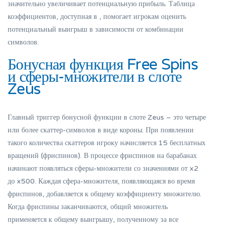
значительно увеличивает потенциальную прибыль. Таблица
коэффициентов, доступная в , помогает игрокам оценить
потенциальный выигрыш в зависимости от комбинации
символов.
Бонусная функция Free Spins
и сферы-множители в слоте
Zeus
Главный триггер бонусной функции в слоте Zeus – это четыре
или более скаттер-символов в виде короны. При появлении
такого количества скаттеров игроку начисляется 15 бесплатных
вращений (фриспинов). В процессе фриспинов на барабанах
начинают появляться сферы-множители со значениями от x2
до x500. Каждая сфера-множителя, появляющаяся во время
фриспинов, добавляется к общему коэффициенту множителю.
Когда фриспины заканчиваются, общий множитель
применяется к общему выигрышу, полученному за все