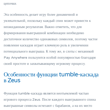
цепочки.
Эта особенность делает игру более динамичной и
увлекательной, поскольку каждый спин может привести к
неожиданным результатам. Важно отметить, что для
формирования выигрышной комбинации необходимо
достаточное количество одинаковых символов, поэтому частое
появление каскадов играет ключевую роль в увеличении
потенциального выигрыша. К тому же, в слоты с механикой
Pay Anywhere пользуются особой популярностью благодаря
своей простоте и захватывающему игровому процессу.
Особенности функции tumble-каскада
в Zeus
Функция tumble-каскада является неотъемлемой частью
игрового процесса Zeus. После каждого выигрышного спина
выигрышные символы исчезают с барабанов, а на их место