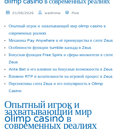
olimp casino в современных реалиях
01/06/2026
wadminw
Post
Опытный игрок и захватывающий мир olimp casino в
современных реалиях
Механика Pay Anywhere и её преимущества в слоте Zeus
Особенности функции tumble-каскада в Zeus
Бонусная функция Free Spins и сферы-множители в слоте
Zeus
Ante Bet и его влияние на бонусные возможности в Zeus
Влияние RTP и волатильности на игровой процесс в Zeus
Перспективы слота Zeus и его популярность в Olimp
Casino
Опытный игрок и
захватывающий мир
olimp casino в
современных реалиях