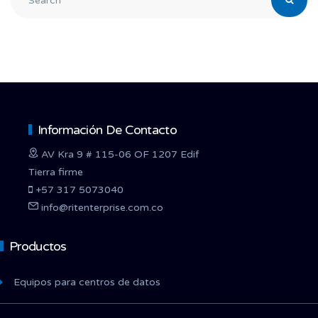
Información De Contacto
AV Kra 9 # 115-06 OF 1207 Edif
Tierra firme
+57 317 5073040
info@ritenterprise.com.co
Productos
Equipos para centros de datos