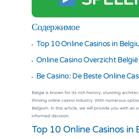
Содержимое
Top 10 Online Casinos in Belg
Online Casino Overzicht België
Be Casino: De Beste Online Casi
België is known for its rich history, stunning archit
thriving online casino industry. With numerous option
Belgium. In this article, we will provide you with a
informed decision.
Top 10 Online Casinos in