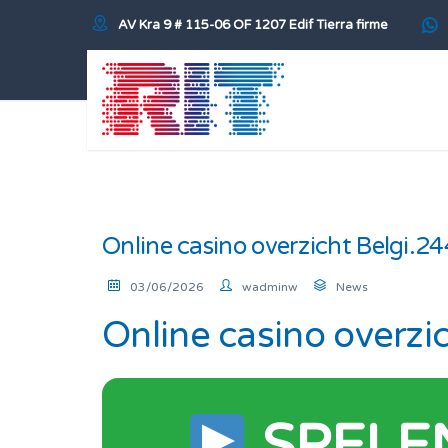
AV Kra 9 # 115-06 OF 1207 Edif Tierra firme
Online casino overzicht Belgi.2
03/06/2026
wadminw
News
Online casino overzi
SPELE