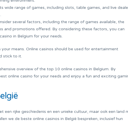
aming environment.
ts wide range of games, including slots, table games, and live deale
.
nsider several factors, including the range of games available, the
es and promotions offered. By considering these factors, you can
casino in Belgium for your needs.
your means. Online casinos should be used for entertainment
 stick to it.
hensive overview of the top 10 online casinos in Belgium. By
 best online casino for your needs and enjoy a fun and exciting gami
elgië
et een rijke geschiedenis en een unieke cultuur, maar ook een land 
ullen we de beste online casinos in België bespreken, inclusief hun