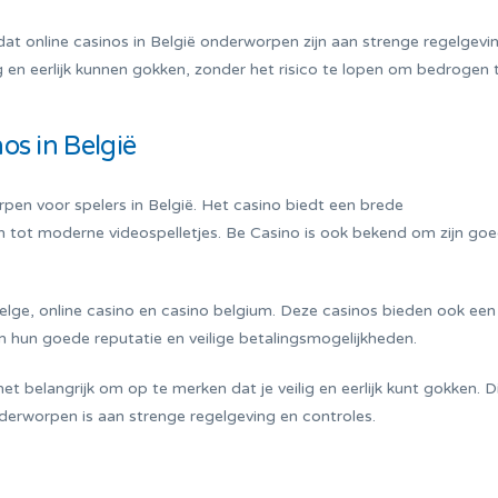
at online casinos in België onderworpen zijn aan strenge regelgevi
lig en eerlijk kunnen gokken, zonder het risico te lopen om bedrogen 
os in België
rpen voor spelers in België. Het casino biedt een brede
en tot moderne videospelletjes. Be Casino is ook bekend om zijn go
 belge, online casino en casino belgium. Deze casinos bieden ook een
m hun goede reputatie en veilige betalingsmogelijkheden.
het belangrijk om op te merken dat je veilig en eerlijk kunt gokken. D
derworpen is aan strenge regelgeving en controles.