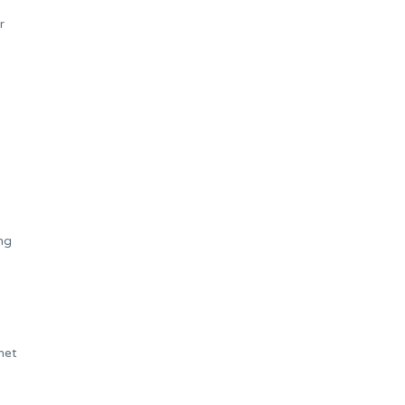
r
ng
met