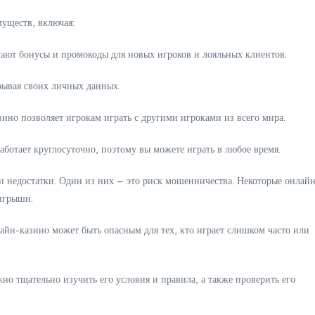
уществ, включая:
ают бонусы и промокоды для новых игроков и лояльных клиентов.
рывая своих личных данных.
ино позволяет игрокам играть с другими игроками из всего мира.
аботает круглосуточно, поэтому вы можете играть в любое время.
ои недостатки. Один из них – это риск мошенничества. Некоторые онлай
игрыши.
айн-казино может быть опасным для тех, кто играет слишком часто или
но тщательно изучить его условия и правила, а также проверить его