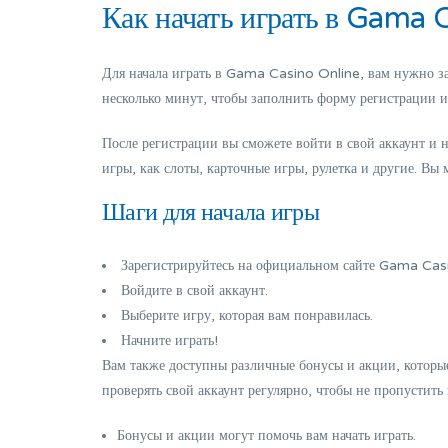
Как начать играть в Gama 
Для начала играть в Gama Casino Online, вам нужно за
несколько минут, чтобы заполнить форму регистрации и
После регистрации вы сможете войти в свой аккаунт и н
игры, как слоты, карточные игры, рулетка и другие. Вы 
Шаги для начала игры
Зарегистрируйтесь на официальном сайте Gama Casi
Войдите в свой аккаунт.
Выберите игру, которая вам понравилась.
Начните играть!
Вам также доступны различные бонусы и акции, которые
проверять свой аккаунт регулярно, чтобы не пропустить
Бонусы и акции могут помочь вам начать играть.