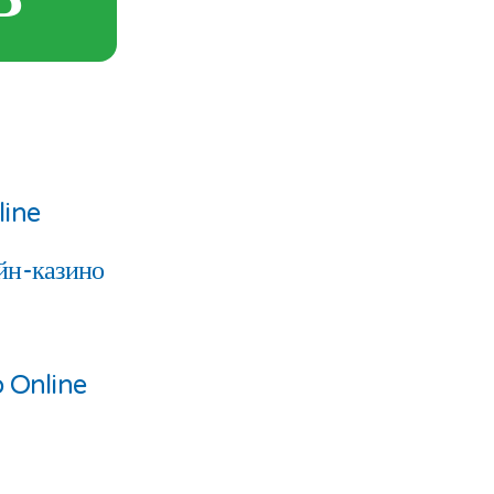
line
йн-казино
o Online