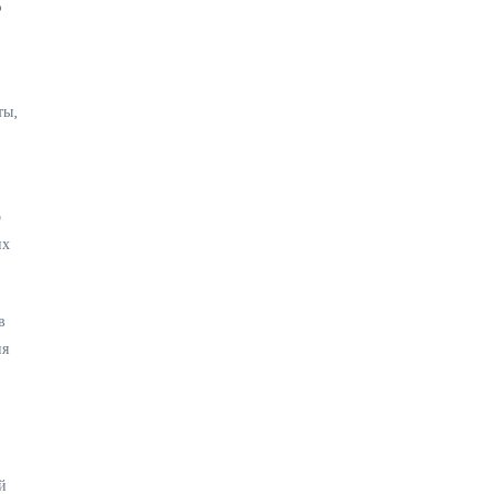
o
ты,
о
их
в
ия
й