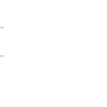
ное
ует