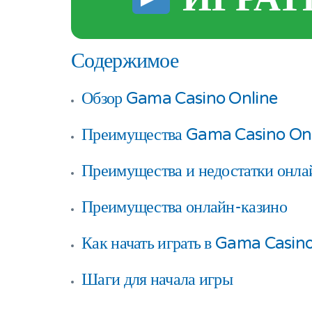
Содержимое
Обзор Gama Casino Online
Преимущества Gama Casino On
Преимущества и недостатки онла
Преимущества онлайн-казино
Как начать играть в Gama Casin
Шаги для начала игры