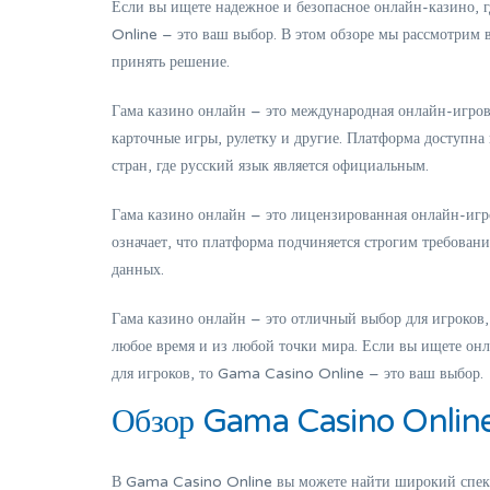
Если вы ищете надежное и безопасное онлайн-казино, 
Online – это ваш выбор. В этом обзоре мы рассмотрим 
принять решение.
Гама казино онлайн – это международная онлайн-игрова
карточные игры, рулетку и другие. Платформа доступна н
стран, где русский язык является официальным.
Гама казино онлайн – это лицензированная онлайн-игр
означает, что платформа подчиняется строгим требовани
данных.
Гама казино онлайн – это отличный выбор для игроков,
любое время и из любой точки мира. Если вы ищете онл
для игроков, то Gama Casino Online – это ваш выбор.
Обзор Gama Casino Onlin
В Gama Casino Online вы можете найти широкий спектр