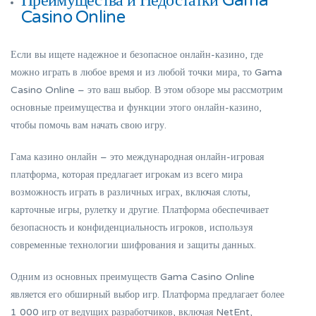
Преимущества и Недостатки Gama
Casino Online
Если вы ищете надежное и безопасное онлайн-казино, где
можно играть в любое время и из любой точки мира, то Gama
Casino Online – это ваш выбор. В этом обзоре мы рассмотрим
основные преимущества и функции этого онлайн-казино,
чтобы помочь вам начать свою игру.
Гама казино онлайн – это международная онлайн-игровая
платформа, которая предлагает игрокам из всего мира
возможность играть в различных играх, включая слоты,
карточные игры, рулетку и другие. Платформа обеспечивает
безопасность и конфиденциальность игроков, используя
современные технологии шифрования и защиты данных.
Одним из основных преимуществ Gama Casino Online
является его обширный выбор игр. Платформа предлагает более
1 000 игр от ведущих разработчиков, включая NetEnt,