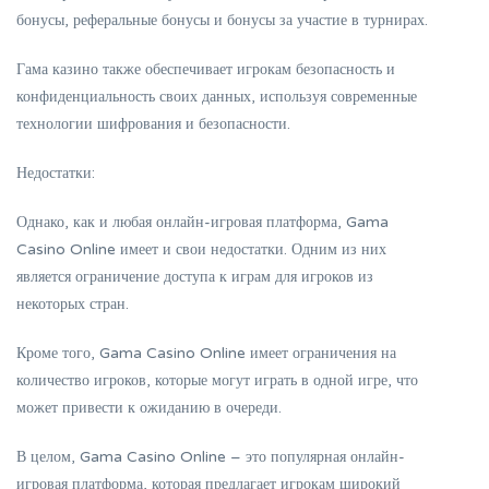
бонусы, реферальные бонусы и бонусы за участие в турнирах.
Гама казино также обеспечивает игрокам безопасность и
конфиденциальность своих данных, используя современные
технологии шифрования и безопасности.
Недостатки:
Однако, как и любая онлайн-игровая платформа, Gama
Casino Online имеет и свои недостатки. Одним из них
является ограничение доступа к играм для игроков из
некоторых стран.
Кроме того, Gama Casino Online имеет ограничения на
количество игроков, которые могут играть в одной игре, что
может привести к ожиданию в очереди.
В целом, Gama Casino Online – это популярная онлайн-
игровая платформа, которая предлагает игрокам широкий