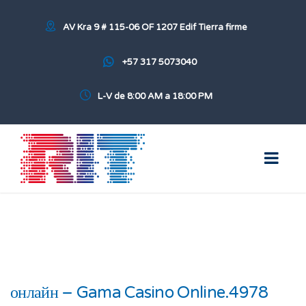
AV Kra 9 # 115-06 OF 1207 Edif Tierra firme
+57 317 5073040
L-V de 8:00 AM a 18:00 PM
онлайн – Gama Casino Online.4978