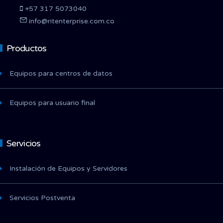
+57 317 5073040
info@ritenterprise.com.co
Productos
Equipos para centros de datos
Equipos para usuario final
Servicios
Instalación de Equipos y Servidores
Servicios Postventa