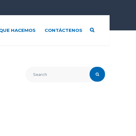
QUE HACEMOS
CONTÁCTENOS