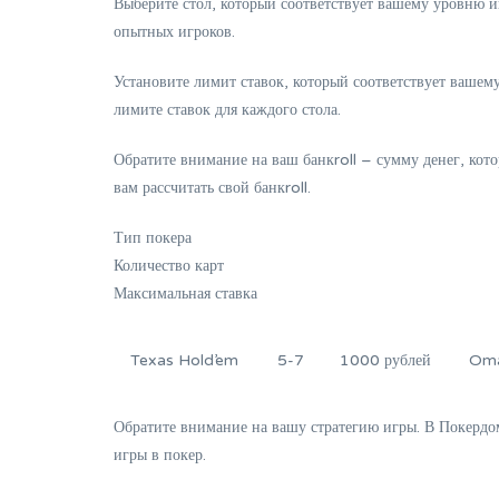
Выберите стол, который соответствует вашему уровню и
опытных игроков.
Установите лимит ставок, который соответствует ваше
лимите ставок для каждого стола.
Обратите внимание на ваш банкroll – сумму денег, кото
вам рассчитать свой банкroll.
Тип покера
Количество карт
Максимальная ставка
Texas Hold’em
5-7
1000 рублей
Om
Обратите внимание на вашу стратегию игры. В Покерд
игры в покер.