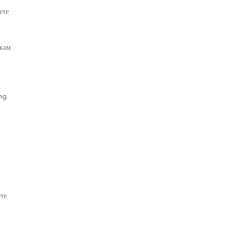
ете
окам
ng
те