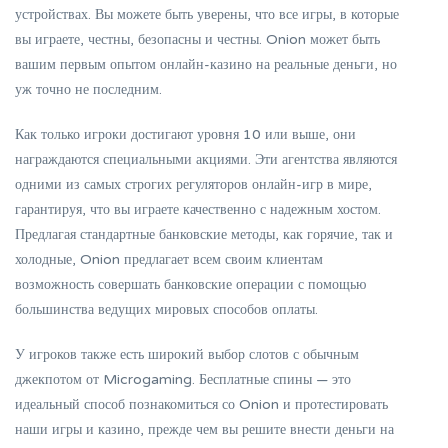
устройствах. Вы можете быть уверены, что все игры, в которые
вы играете, честны, безопасны и честны. Onion может быть
вашим первым опытом онлайн-казино на реальные деньги, но
уж точно не последним.
Как только игроки достигают уровня 10 или выше, они
награждаются специальными акциями. Эти агентства являются
одними из самых строгих регуляторов онлайн-игр в мире,
гарантируя, что вы играете качественно с надежным хостом.
Предлагая стандартные банковские методы, как горячие, так и
холодные, Onion предлагает всем своим клиентам
возможность совершать банковские операции с помощью
большинства ведущих мировых способов оплаты.
У игроков также есть широкий выбор слотов с обычным
джекпотом от Microgaming. Бесплатные спины — это
идеальный способ познакомиться со Onion и протестировать
наши игры и казино, прежде чем вы решите внести деньги на