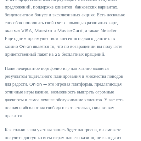
предложений, поддержке клиентов, банковских вариантах,
бездепозитном бонусе и эксклюзивных акциях. Есть несколько
способов пополнить свой счет с помощью различных карт,
включая VISA, Maestro и MasterCard, а также Neteller.
Еще одним преимуществом внесения первого депозита в
казино Onion является то, что по возвращении вы получаете
приветственный пакет на 25 бесплатных вращений.
Наше невероятное портфолио игр для казино является
результатом тщательного планирования и множества поводов
для радости. Onion — это игровая платформа, предлагающая
отличные игры казино, возможность выиграть огромные
джекпоты и самое лучшее обслуживание клиентов. У вас есть
полная и абсолютная свобода играть столько, сколько вам
нравится.
Как только ваша учетная запись будет настроена, вы сможете
получить доступ ко всем играм нашего казино, не выходя из