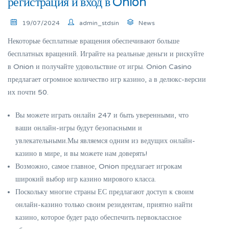
регистрация и вход в Onion
19/07/2024
admin_stdsin
News
Некоторые бесплатные вращения обеспечивают больше
бесплатных вращений. Играйте на реальные деньги и рискуйте
в Onion и получайте удовольствие от игры. Onion Casino
предлагает огромное количество игр казино, а в делюкс-версии
их почти 50.
Вы можете играть онлайн 247 и быть уверенными, что
ваши онлайн-игры будут безопасными и
увлекательными.Мы являемся одним из ведущих онлайн-
казино в мире, и вы можете нам доверять!
Возможно, самое главное, Onion предлагает игрокам
широкий выбор игр казино мирового класса.
Поскольку многие страны ЕС предлагают доступ к своим
онлайн-казино только своим резидентам, приятно найти
казино, которое будет радо обеспечить первоклассное