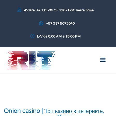
AV Kra 9 # 115-06 OF 1207 Edif Tierra firme
+57 317 5073040
L-V de 8:00 AM a 18:00 PM
Onion casino | Топ казино в интернете,