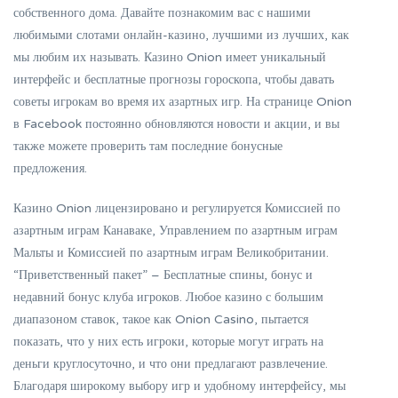
собственного дома. Давайте познакомим вас с нашими
любимыми слотами онлайн-казино, лучшими из лучших, как
мы любим их называть. Казино Onion имеет уникальный
интерфейс и бесплатные прогнозы гороскопа, чтобы давать
советы игрокам во время их азартных игр. На странице Onion
в Facebook постоянно обновляются новости и акции, и вы
также можете проверить там последние бонусные
предложения.
Казино Onion лицензировано и регулируется Комиссией по
азартным играм Канаваке, Управлением по азартным играм
Мальты и Комиссией по азартным играм Великобритании.
“Приветственный пакет” – Бесплатные спины, бонус и
недавний бонус клуба игроков. Любое казино с большим
диапазоном ставок, такое как Onion Casino, пытается
показать, что у них есть игроки, которые могут играть на
деньги круглосуточно, и что они предлагают развлечение.
Благодаря широкому выбору игр и удобному интерфейсу, мы