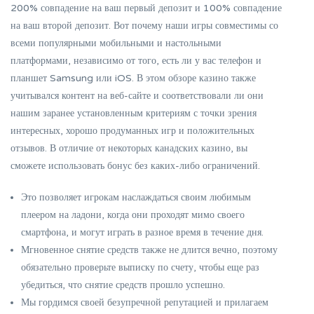
200% совпадение на ваш первый депозит и 100% совпадение
на ваш второй депозит. Вот почему наши игры совместимы со
всеми популярными мобильными и настольными
платформами, независимо от того, есть ли у вас телефон и
планшет Samsung или iOS. В этом обзоре казино также
учитывался контент на веб-сайте и соответствовали ли они
нашим заранее установленным критериям с точки зрения
интересных, хорошо продуманных игр и положительных
отзывов. В отличие от некоторых канадских казино, вы
сможете использовать бонус без каких-либо ограничений.
Это позволяет игрокам наслаждаться своим любимым
плеером на ладони, когда они проходят мимо своего
смартфона, и могут играть в разное время в течение дня.
Мгновенное снятие средств также не длится вечно, поэтому
обязательно проверьте выписку по счету, чтобы еще раз
убедиться, что снятие средств прошло успешно.
Мы гордимся своей безупречной репутацией и прилагаем