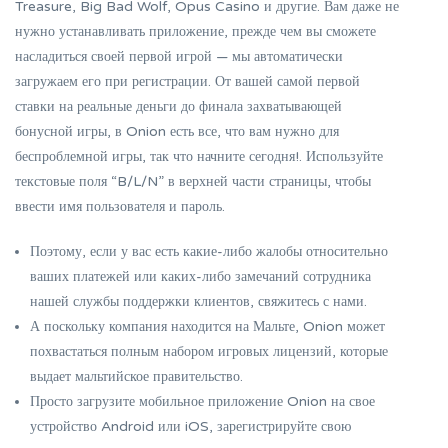
Treasure, Big Bad Wolf, Opus Casino и другие. Вам даже не
нужно устанавливать приложение, прежде чем вы сможете
насладиться своей первой игрой — мы автоматически
загружаем его при регистрации. От вашей самой первой
ставки на реальные деньги до финала захватывающей
бонусной игры, в Onion есть все, что вам нужно для
беспроблемной игры, так что начните сегодня!. Используйте
текстовые поля “B/L/N” в верхней части страницы, чтобы
ввести имя пользователя и пароль.
Поэтому, если у вас есть какие-либо жалобы относительно
ваших платежей или каких-либо замечаний сотрудника
нашей службы поддержки клиентов, свяжитесь с нами.
А поскольку компания находится на Мальте, Onion может
похвастаться полным набором игровых лицензий, которые
выдает мальтийское правительство.
Просто загрузите мобильное приложение Onion на свое
устройство Android или iOS, зарегистрируйте свою