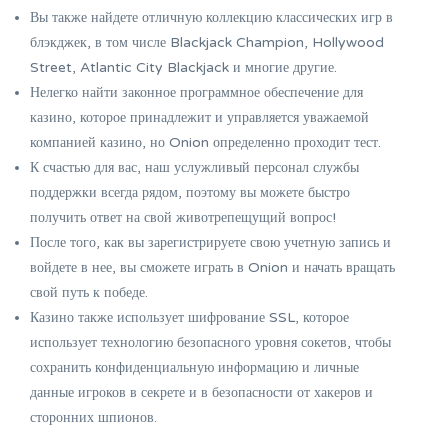
Вы также найдете отличную коллекцию классических игр в
блэкджек, в том числе Blackjack Champion, Hollywood
Street, Atlantic City Blackjack и многие другие.
Нелегко найти законное программное обеспечение для
казино, которое принадлежит и управляется уважаемой
компанией казино, но Onion определенно проходит тест.
К счастью для вас, наш услужливый персонал службы
поддержки всегда рядом, поэтому вы можете быстро
получить ответ на свой животрепещущий вопрос!
После того, как вы зарегистрируете свою учетную запись и
войдете в нее, вы сможете играть в Onion и начать вращать
свой путь к победе.
Казино также использует шифрование SSL, которое
использует технологию безопасного уровня сокетов, чтобы
сохранить конфиденциальную информацию и личные
данные игроков в секрете и в безопасности от хакеров и
сторонних шпионов.