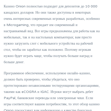
Казино Onion полностью подходит для депозитов до 10 000
канадских долларов. Но они также доступны в некоторых
очень интересных современных игровых разработках, особенно
в Microgaming, что придает им современный и
настраиваемый вид. Все игры предназначены для работы как на
мобильных, так и на настольных компьютерах; вам просто
нужно загрузить слот с мобильного устройства на рабочий
стол, чтобы он заработал как положено. Поэтому игрокам
нужно будет играть чаще, чтобы получать больше наград и
больше денег.
Программное обеспечение, используемое онлайн-казино,
должно быть проверено, чтобы убедиться, что оно
протестировано независимыми тестирующими организациями,
такими как eCOGRA и IGAC. Игроки могут выбрать дебет
PayPal, банковские переводы или электронные чеки. Если
игры соответствуют вашим потребностям, то этот обзор казино
Onion предоставит вам информацию о качестве бонусных