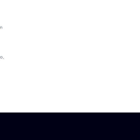
ən
no,