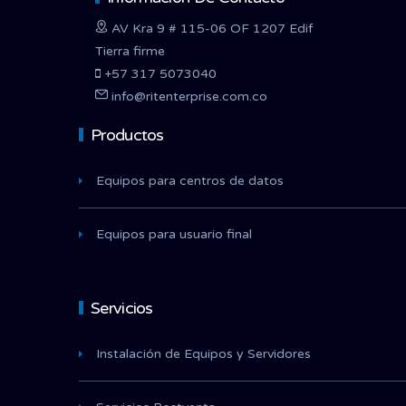
AV Kra 9 # 115-06 OF 1207 Edif
Tierra firme
+57 317 5073040
info@ritenterprise.com.co
Productos
Equipos para centros de datos
Equipos para usuario final
Servicios
Instalación de Equipos y Servidores