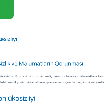
sizliyi
izlik və Məlumatların Qorunması
ükəsizdir. Bu qazinonun məqsədi, məzmunlara və məlumatlara təsir
hlükəsizliyi və məlumatların qorunması üçün bir neçə məsuliyyətli
lükəsizliyi