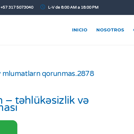
+57 317 5073040
L-V de 8:00 AM a 18:00 PM
INICIO
NOSOTROS
k v mlumatlarn qorunmas.2878
– təhlükəsizlik və
ması