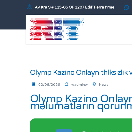
AV Kra 9 # 115-06 OF 1207 Edif Tierra firme
Olymp Kazino Onlayn thlksizli
02/06/2026
wadminw
News
Olymp Kazino Onlayn 
məlumatların qorun