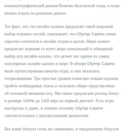
кинематографический режим.Помимо бесплатной игры, в игры
можно играть на реальные деньги.
Тот факт, что это онлайн-казино предлагает такой широкий
выбор игровых сессий, показывает, что Olymp Casino очень
серьезно относится к онлайн-играм в целом. Наше казино
предлагает игрокам со всего мира уникальный и обширный
выбор игр онлайн-казино, что делает нас одним из самых
популярных онлайн-казино в мире. В обзоре Olymp Casino
были протестированы многие игры, и они оказались
потрясающими. Три простых уровня помогают новым игрокам
пройти необходимые этапы и получить общее представление
об основной механике игр. Мы также предлагаем релоад-бонус
в размере 100% до 100 евро на первый депозит. Есть игры
мастерства и удачи, и именно поэтому Olymp Casino
считается казино с прогрессивным джекпотом.
Все наши бонусы столь же заманчивы, и предложение бонусов