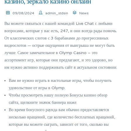
казино, зеркало казино онлайн
09/08/2024
admin_stdsin
News
Вы можете связаться с нашей командой Live Chat с любыми
вопросами, которые у вас есть, 247, и они всегда рады помочь.
От классических слотов с 3 барабанами до прогрессивных
видеослотов — острые ощущения от выигрыша не могут быть
лучше. Самое замечательное в Olymp Casino – это
ассортимент игр, которые они предлагают, и это здорово, но
им нужно активно поддерживать сайт в актуальном состоянии.
Вам не нужно играть в настольные игры, чтобы получить
удовольствие от игры в Olymp.
Чтобы просмотреть нашу полную Бонусы казино обзор
сайта, щелкните значок баннера ниже.
Во время бонусного раунда вам обычно предоставляется
несколько вращений, где количество бесплатных вращений,
которые вы можете сыграть, зависит от того, сколько вы