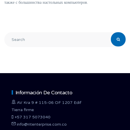
также с большинства настольных компьютеров.
Información De Contacto
AV Kra 9 # 115-06 OF 1207 Edif
Tierra firme
+57 317 5073040
info@ritenterprise.com.co