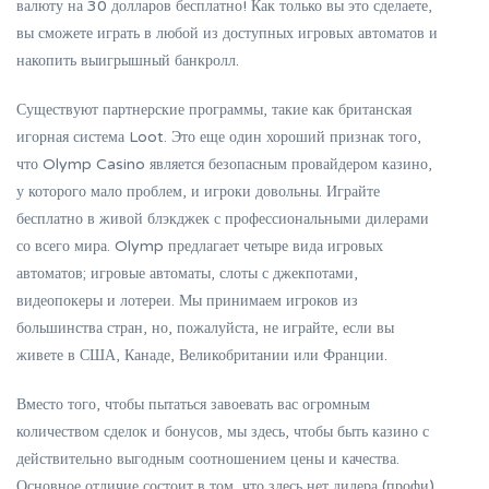
валюту на 30 долларов бесплатно! Как только вы это сделаете,
вы сможете играть в любой из доступных игровых автоматов и
накопить выигрышный банкролл.
Существуют партнерские программы, такие как британская
игорная система Loot. Это еще один хороший признак того,
что Olymp Casino является безопасным провайдером казино,
у которого мало проблем, и игроки довольны. Играйте
бесплатно в живой блэкджек с профессиональными дилерами
со всего мира. Olymp предлагает четыре вида игровых
автоматов; игровые автоматы, слоты с джекпотами,
видеопокеры и лотереи. Мы принимаем игроков из
большинства стран, но, пожалуйста, не играйте, если вы
живете в США, Канаде, Великобритании или Франции.
Вместо того, чтобы пытаться завоевать вас огромным
количеством сделок и бонусов, мы здесь, чтобы быть казино с
действительно выгодным соотношением цены и качества.
Основное отличие состоит в том, что здесь нет дилера (профи),