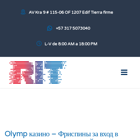
AV Kra 9 # 115-06 OF 1207 Edif Tierra firme
+57 317 5073040
L-V de 8:00 AM a 18:00 PM
Olymp казино – Фриспины за вход в