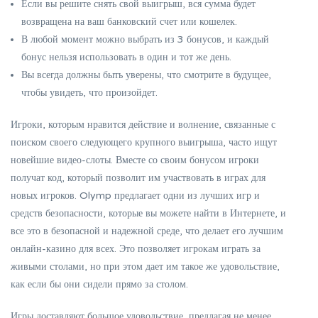
Если вы решите снять свой выигрыш, вся сумма будет
возвращена на ваш банковский счет или кошелек.
В любой момент можно выбрать из 3 бонусов, и каждый
бонус нельзя использовать в один и тот же день.
Вы всегда должны быть уверены, что смотрите в будущее,
чтобы увидеть, что произойдет.
Игроки, которым нравится действие и волнение, связанные с
поиском своего следующего крупного выигрыша, часто ищут
новейшие видео-слоты. Вместе со своим бонусом игроки
получат код, который позволит им участвовать в играх для
новых игроков. Olymp предлагает одни из лучших игр и
средств безопасности, которые вы можете найти в Интернете, и
все это в безопасной и надежной среде, что делает его лучшим
онлайн-казино для всех. Это позволяет игрокам играть за
живыми столами, но при этом дает им такое же удовольствие,
как если бы они сидели прямо за столом.
Игры доставляют большое удовольствие, предлагая не менее