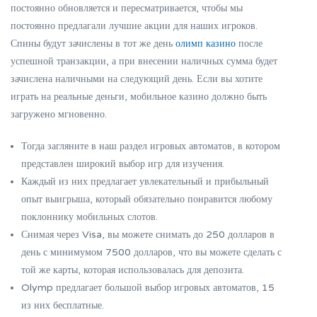
постоянно обновляется и пересматривается, чтобы мы
постоянно предлагали лучшие акции для наших игроков.
Спины будут зачислены в тот же день
олимп казино
после
успешной транзакции, а при внесении наличных сумма будет
зачислена наличными на следующий день. Если вы хотите
играть на реальные деньги, мобильное казино должно быть
загружено мгновенно.
Тогда загляните в наш раздел игровых автоматов, в котором
представлен широкий выбор игр для изучения.
Каждый из них предлагает увлекательный и прибыльный
опыт выигрыша, который обязательно понравится любому
поклоннику мобильных слотов.
Снимая через Visa, вы можете снимать до 250 долларов в
день с минимумом 7500 долларов, что вы можете сделать с
той же карты, которая использовалась для депозита.
Olymp предлагает большой выбор игровых автоматов, 15
из них бесплатные.