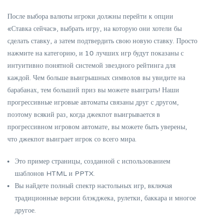
После выбора валюты игроки должны перейти к опции
«Ставка сейчас», выбрать игру, на которую они хотели бы
сделать ставку, а затем подтвердить свою новую ставку. Просто
нажмите на категорию, и 10 лучших игр будут показаны с
интуитивно понятной системой звездного рейтинга для
каждой. Чем больше выигрышных символов вы увидите на
барабанах, тем больший приз вы можете выиграть! Наши
прогрессивные игровые автоматы связаны друг с другом,
поэтому всякий раз, когда джекпот выигрывается в
прогрессивном игровом автомате, вы можете быть уверены,
что джекпот выиграет игрок со всего мира.
Это пример страницы, созданной с использованием
шаблонов HTML и PPTX.
Вы найдете полный спектр настольных игр, включая
традиционные версии блэкджека, рулетки, баккара и многое
другое.