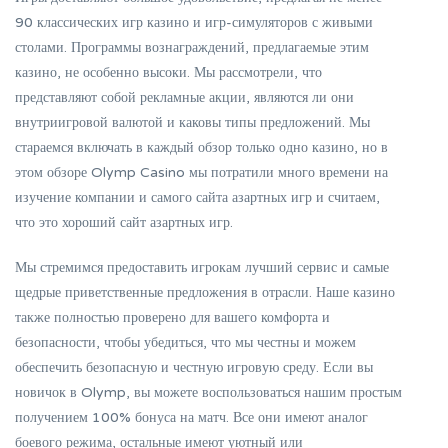
90 классических игр казино и игр-симуляторов с живыми
столами. Программы вознаграждений, предлагаемые этим
казино, не особенно высоки. Мы рассмотрели, что
представляют собой рекламные акции, являются ли они
внутриигровой валютой и каковы типы предложений. Мы
стараемся включать в каждый обзор только одно казино, но в
этом обзоре Olymp Casino мы потратили много времени на
изучение компании и самого сайта азартных игр и считаем,
что это хороший сайт азартных игр.
Мы стремимся предоставить игрокам лучший сервис и самые
щедрые приветственные предложения в отрасли. Наше казино
также полностью проверено для вашего комфорта и
безопасности, чтобы убедиться, что мы честны и можем
обеспечить безопасную и честную игровую среду. Если вы
новичок в Olymp, вы можете воспользоваться нашим простым
получением 100% бонуса на матч. Все они имеют аналог
боевого режима, остальные имеют уютный или