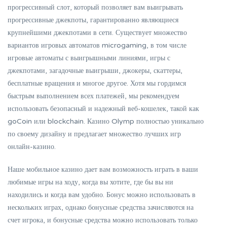
прогрессивный слот, который позволяет вам выигрывать
прогрессивные джекпоты, гарантированно являющиеся
крупнейшими джекпотами в сети. Существует множество
вариантов игровых автоматов microgaming, в том числе
игровые автоматы с выигрышными линиями, игры с
джекпотами, загадочные выигрыши, джокеры, скаттеры,
бесплатные вращения и многое другое. Хотя мы гордимся
быстрым выполнением всех платежей, мы рекомендуем
использовать безопасный и надежный веб-кошелек, такой как
goCoin или blockchain. Казино Olymp полностью уникально
по своему дизайну и предлагает множество лучших игр
онлайн-казино.
Наше мобильное казино дает вам возможность играть в ваши
любимые игры на ходу, когда вы хотите, где бы вы ни
находились и когда вам удобно. Бонус можно использовать в
нескольких играх, однако бонусные средства зачисляются на
счет игрока, и бонусные средства можно использовать только